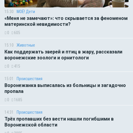
15:30
МОЁ! Дети
«Меня не замечают»: что скрывается за феноменом
материнской невидимости?
0
605
15:10
Животные
Как поддержать зверей и птиц в жару, рассказали
воронежские зоологи и орнитологи
0
415
15:01
Происшествия
Воронежанка выписалась из больницы и загадочно
пропала
0
1685
14:31
Происшествия
Трёх пропавших без вести нашли погибшими в
Воронежской области