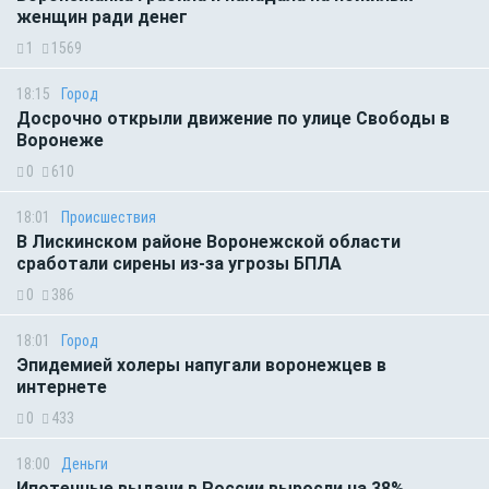
женщин ради денег
1
1569
18:15
Город
Досрочно открыли движение по улице Свободы в
Воронеже
0
610
18:01
Происшествия
В Лискинском районе Воронежской области
сработали сирены из-за угрозы БПЛА
0
386
18:01
Город
Эпидемией холеры напугали воронежцев в
интернете
0
433
18:00
Деньги
Ипотечные выдачи в России выросли на 38%