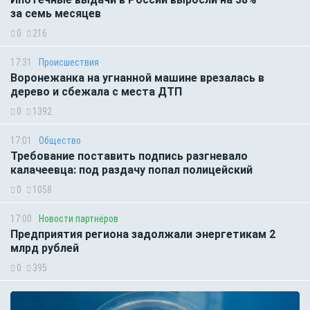
за семь месяцев
0
216
17:31
Происшествия
Воронежанка на угнанной машине врезалась в
дерево и сбежала с места ДТП
0
1392
17:01
Общество
Требование поставить подпись разгневало
калачеевца: под раздачу попал полицейский
0
1058
17:00
Новости партнёров
Предприятия региона задолжали энергетикам 2
млрд рублей
0
395