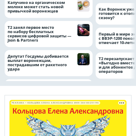
Капучино на органическом
молоке может стать новой
Как Воронеж уже 
привычкой воронежцев
готовится к отоп
сезону?
Т2 занял первое место
по набору бесплатных
Первый в мире э
сервисов цифровой защиты —
с ВВЭР-1200 покол
Json & Partners
отмечает 10-лет
Депутат Госдумы добивается
Т2 перезапускает
выплат воронежцам,
«Выгодно вместе
пострадавшим от ракетного
и для абонентов 
удара
операторов
РЕКЛАМА • КОЛЬЦОВА ЕЛЕНА АЛЕКСАНДРОВНА ИНН 366100251196