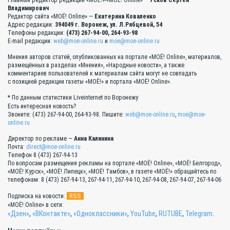
Главный редактор редакции «МОЁ!»-«МОЁ! Online» —
Усков Сергей
Владимирович
Редактор сайта «МОЁ! Online» —
Екатерина Коваленко
Адрес редакции:
394049 г. Воронеж, ул. Л.Рябцевой, 54
Телефоны редакции:
(473) 267-94-00, 264-93-98
E-mail редакции:
web@moe-online.ru
и
moe@moe-online.ru
Мнения авторов статей, опубликованных на портале «МОЁ! Online», материалов,
размещённых в разделах «Мнения», «Народные новости», а также
комментариев пользователей к материалам сайта могут не совпадать
с позицией редакции газеты «МОЁ!» и портала «МОЁ! Online».
* По данным статистики Liveinternet по Воронежу
Есть интересная новость?
Звоните: (473) 267-94-00, 264-93-98. Пишите:
web@moe-online.ru
,
moe@moe-
online.ru
Директор по рекламе —
Анна Калинина
Почта:
direct@moe-online.ru
Телефон 8 (473) 267-94-13
По вопросам размещения рекламы на портале «МОЁ! Online», «МОЁ! Белгород»,
«МОЁ! Курск», «МОЁ! Липецк», «МОЁ! Тамбов», в газете «МОЁ!» обращайтесь по
телефонам: 8 (473) 267-94-13, 267-94-11, 267-94-10, 267-94-08, 267-94-07, 267-94-06
RSS
Подписка на новости:
«МОЁ! Online» в сети:
«Дзен»
,
«ВКонтакте»
,
«Одноклассники»
,
YouTube
,
RUTUBE
,
Telegram
.