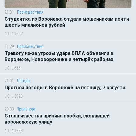
21:31
Происшествия
Студентка из Воронежа отдала мошенникам почти
шесть миллионов рублей
1
1597
21:29
Происшествия
Тревогу из-за угрозы удара БПЛА объявили в
Воронеже, Нововоронеже и четырёх районах
0
665
21:01
Погода
Прогноз погоды в Воронеже на пятницу, 7 августа
0
3020
20:33
Транспорт
Стала известна причина пробки, сковавшей
воронежскую улицу
1
1394