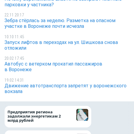
парковки у частника?
22.11 20:17
Зебра стёрлась за неделю. Разметка на опасном
участке в Воронеже почти исчезла
10.10 11:45
Запуск лифтов в переходах на ул. Шишкова снова
отложили
20.02 17:45
Автобус с ветерком прокатил пассажиров
в Воронеже
19.02 14:31
Движение автотранспорта запретят у воронежского
вокзала
Медицинскую по
Предприятия региона
и поддержку стр
задолжали энергетикам 2
компании можно 
млрд рублей
независимо от ре
выдачи полиса