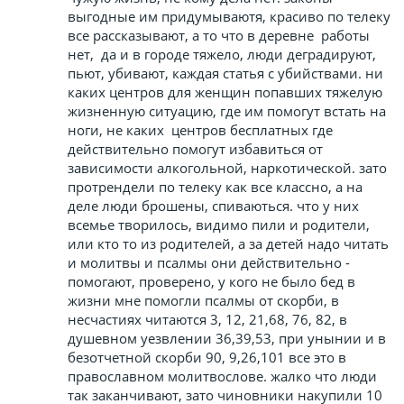
выгодные им придумываютя, красиво по телеку
все рассказывают, а то что в деревне работы
нет, да и в городе тяжело, люди деградируют,
пьют, убивают, каждая статья с убийствами. ни
каких центров для женщин попавших тяжелую
жизненную ситуацию, где им помогут встать на
ноги, не каких центров бесплатных где
действительно помогут избавиться от
зависимости алкогольной, наркотической. зато
протрендели по телеку как все классно, а на
деле люди брошены, спиваються. что у них
всемье творилось, видимо пили и родители,
или кто то из родителей, а за детей надо читать
и молитвы и псалмы они действительно -
помогают, проверено, у кого не было бед в
жизни мне помогли псалмы от скорби, в
несчастиях читаются 3, 12, 21,68, 76, 82, в
душевном уезвлении 36,39,53, при унынии и в
безотчетной скорби 90, 9,26,101 все это в
православном молитвослове. жалко что люди
так заканчивают, зато чиновники накупили 10