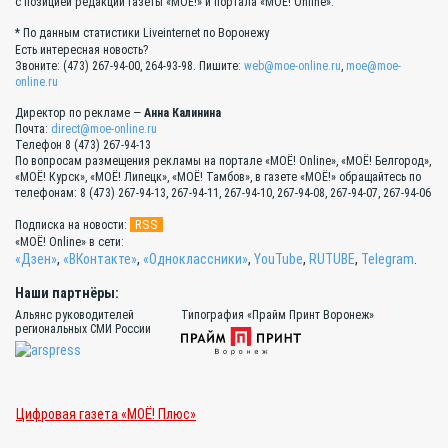
с позицией редакции газеты «МОЁ!» и портала «МОЁ! Online».
* По данным статистики Liveinternet по Воронежу
Есть интересная новость?
Звоните: (473) 267-94-00, 264-93-98. Пишите:
web@moe-online.ru
,
moe@moe-
online.ru
Директор по рекламе —
Анна Калинина
Почта:
direct@moe-online.ru
Телефон 8 (473) 267-94-13
По вопросам размещения рекламы на портале «МОЁ! Online», «МОЁ! Белгород»,
«МОЁ! Курск», «МОЁ! Липецк», «МОЁ! Тамбов», в газете «МОЁ!» обращайтесь по
телефонам: 8 (473) 267-94-13, 267-94-11, 267-94-10, 267-94-08, 267-94-07, 267-94-06
RSS
Подписка на новости:
«МОЁ! Online» в сети:
«Дзен»
,
«ВКонтакте»
,
«Одноклассники»
,
YouTube
,
RUTUBE
,
Telegram
.
Наши партнёры:
Альянс руководителей
Типография «Прайм Принт Воронеж»
региональных СМИ России
Цифровая газета «МОЁ! Плюс»