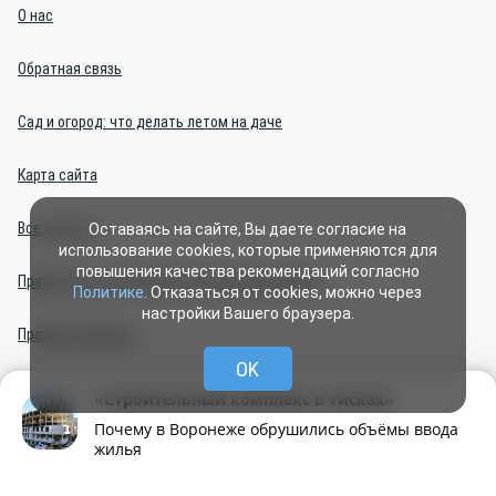
О нас
Обратная связь
Сад и огород: что делать летом на даче
Карта сайта
Все новости
Оставаясь на сайте, Вы даете согласие на
использование cookies, которые применяются для
повышения качества рекомендаций согласно
Прайс-лист на политическую агитацию 2026 г.
Политике
. Отказаться от cookies, можно через
настройки Вашего браузера.
Правила общения
OK
Политика конфиденциальности
«Строительный комплекс в тисках»
Почему в Воронеже обрушились объёмы ввода
Правила применения рекомендательных технологий
жилья
Рубрики
Написать
Живая лента
Чат
МОЁ! Плюс
Центр интернет-проектов (изготовление сайтов)