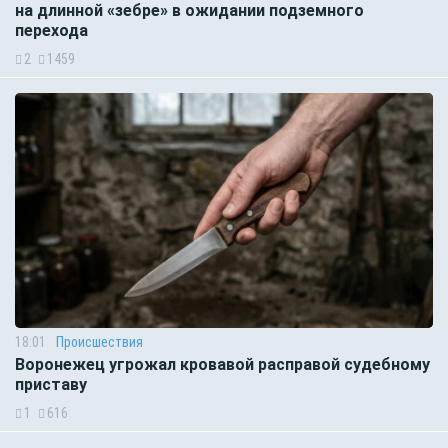
на длинной «зебре» в ожидании подземного
перехода
2
1459
18:01
Происшествия
Воронежец угрожал кровавой расправой судебному
приставу
1
616