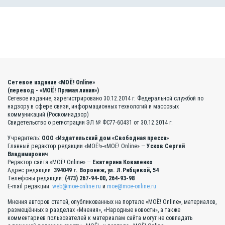
Сетевое издание «МОЁ! Online»
(перевод - «МОЁ! Прямая линия»)
Сетевое издание, зарегистрировано 30.12.2014 г. Федеральной службой по
надзору в сфере связи, информационных технологий и массовых
коммуникаций (Роскомнадзор)
Свидетельство о регистрации ЭЛ № ФС77-60431 от 30.12.2014 г.
Учредитель:
ООО «Издательский дом «Свободная пресса»
Главный редактор редакции «МОЁ!»-«МОЁ! Online» —
Усков Сергей
Владимирович
Редактор сайта «МОЁ! Online» —
Екатерина Коваленко
Адрес редакции:
394049 г. Воронеж, ул. Л.Рябцевой, 54
Телефоны редакции:
(473) 267-94-00, 264-93-98
E-mail редакции:
web@moe-online.ru
и
moe@moe-online.ru
Мнения авторов статей, опубликованных на портале «МОЁ! Online», материалов,
размещённых в разделах «Мнения», «Народные новости», а также
комментариев пользователей к материалам сайта могут не совпадать