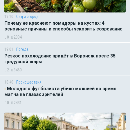
19:10
Сад и огород
Почему не краснеют помидоры на кустах: 4
основные причины и способы ускорить созревание
0
2034
19:01
Погода
Резкое похолодание придёт в Воронеж после 35-
градусной жары
2
8460
18:40
Происшествия
Молодого футболиста убило молнией во время
матча на глазах зрителей
0
2431