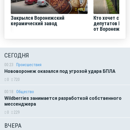
1033
Закрылся Воронежский
Кто хочет срази
керамический завод
депутатов Гос
от Воронежск...
СЕГОДНЯ
00:23
Происшествия
Нововоронеж оказался под угрозой удара БПЛА
0
720
00:18
Общество
Wildberries занимается разработкой собственного
мессенджера
0
229
ВЧЕРА