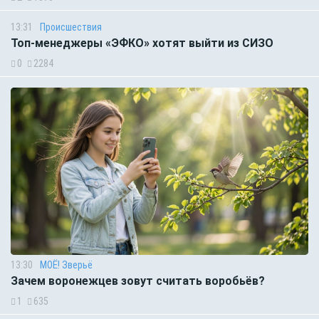
13:31
Происшествия
Топ-менеджеры «ЭФКО» хотят выйти из СИЗО
0
2284
13:30
МОЁ! Зверьё
Зачем воронежцев зовут считать воробьёв?
1
635