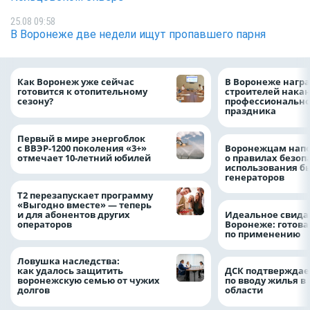
25.08 09:58
В Воронеже две недели ищут пропавшего парня
Как Воронеж уже сейчас
В Воронеже нагр
готовится к отопительному
строителей нака
сезону?
профессионально
праздника
Первый в мире энергоблок
с ВВЭР-1200 поколения «3+»
Воронежцам нап
отмечает 10-летний юбилей
о правилах безоп
использования б
генераторов
Т2 перезапускает программу
«Выгодно вместе» — теперь
и для абонентов других
Идеальное свида
операторов
Воронеже: готова
по применению
Ловушка наследства:
как удалось защитить
ДСК подтверждае
воронежскую семью от чужих
по вводу жилья в
долгов
области