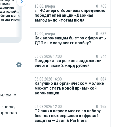
онеж»
быстро оформить
региона задолжа
13:00, вчера
0
465
еделило
ДТП и не создавать
энергетикам 2 м
«ТНС энерго Воронеж» определило
дителей акции
пробку?
рублей
ойная выгода»
победителей акции «Двойная
тогам июля
выгода» по итогам июля
12:00, вчера
0
632
Как воронежцам быстро оформить
ДТП и не создавать пробку?
06.08.2026 17:00
0
544
Предприятия региона задолжали
энергетикам 2 млрд рублей
06.08.2026 16:30
0
884
Капучино на органическом молоке
может стать новой привычкой
воронежцев
вилом. А
 спорю,
06.08.2026 12:00
0
165
Т2 занял первое место по набору
 пропало
бесплатных сервисов цифровой
защиты — Json & Partners