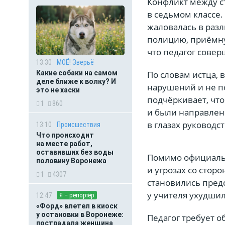
Конфликт между с
в седьмом классе.
жаловалась в раз
полицию, приёмну
что педагог сове
13:30
МОЁ! Зверьё
По словам истца,
Какие собаки на самом
деле ближе к волку? И
нарушений и не п
это не хаски
подчёркивает, чт
1
860
и были направлен
в глазах руководс
13:10
Происшествия
Что происходит
на месте работ,
оставивших без воды
Помимо официальн
половину Воронежа
и угрозах со сто
1
4307
становились пред
у учителя ухудшил
12:47
Я – репортёр
«Форд» влетел в киоск
у остановки в Воронеже:
Педагог требует 
пострадала женщина