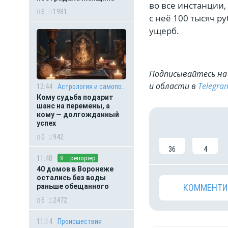
во все инстанции,
6
1981
с неё 100 тысяч 
ущерб.
Подписывайтесь на 
и области в
Telegra
12:44
Астрология и самопознание
Кому судьба подарит
шанс на перемены, а
кому — долгожданный
успех
0
942
36
4
11:48
Я – репортёр
40 домов в Воронеже
остались без воды
КОММЕНТИ
раньше обещанного
6
2472
11:14
Происшествия