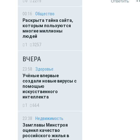
0
2215
00:16
Общество
Раскрыта тайна сайта,
которым пользуются
многие миллионы
людей
1
3257
ВЧЕРА
23:58
Здоровье
Учёные впервые
создали новые вирусы с
помощью
искусственного
интеллекта
1
664
23:38
Недвижимость
Замглавы Минстроя
оценил качество
российского жилья в