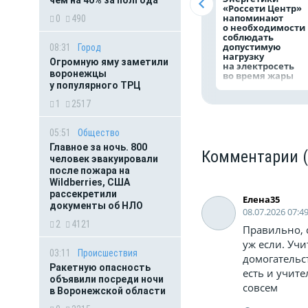
чем на 40% за полгода
«Россети Центр»
напоминают
0
490
о необходимости
соблюдать
допустимую
08:31
Город
нагрузку
Огромную яму заметили
на электросеть
воронежцы
во время жары
у популярного ТРЦ
1
2517
05:51
Общество
Главное за ночь. 800
Комментарии
человек эвакуировали
после пожара на
Wildberries, США
рассекретили
Елена35
документы об НЛО
08.07.2026 07:4
2
4121
Правильно, 
уж если. Уч
03:11
Происшествия
домогательс
Ракетную опасность
есть и учит
объявили посреди ночи
совсем
в Воронежской области