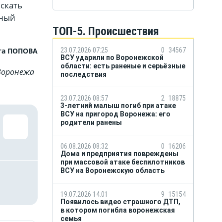
ыскать
ьный
ТОП-5. Происшествия
та ПОПОВА
23.07.2026 07:25
0
34567
ВСУ ударили по Воронежской
области: есть раненые и серьёзные
Воронежа
последствия
23.07.2026 08:57
2
18875
3-летний малыш погиб при атаке
ВСУ на пригород Воронежа: его
родители ранены
06.08.2026 08:32
0
16206
Дома и предприятия повреждены
при массовой атаке беспилотников
ВСУ на Воронежскую область
19.07.2026 14:01
9
15154
Появилось видео страшного ДТП,
в котором погибла воронежская
семья