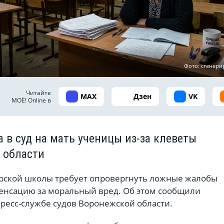
Фото: сгенер
Читайте
MAX
Дзен
VK
МОЁ! Online в
 в суд на мать ученицы из-за клеветы
 области
рской школы требует опровергнуть ложные жалобы
енсацию за моральный вред. Об этом сообщили
ресс-службе судов Воронежской области.