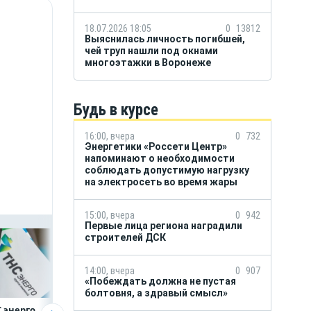
18.07.2026 18:05
0
13812
Выяснилась личность погибшей,
чей труп нашли под окнами
многоэтажки в Воронеже
Будь в курсе
16:00, вчера
0
732
Энергетики «Россети Центр»
напоминают о необходимости
соблюдать допустимую нагрузку
на электросеть во время жары
15:00, вчера
0
942
Первые лица региона наградили
строителей ДСК
14:00, вчера
0
907
«Побеждать должна не пустая
болтовня, а здравый смысл»
 энерго
Как воронежцам
Предприятия