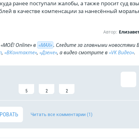
 куда ранее поступали жалобы, а также просит суд вз
рублей в качестве компенсации за нанесённый морал
Автор:
Елизаве
«МОЁ! Online» в
«МАХ»
. Cледите за главными новостями 
m
,
«ВКонтакте»
,
«Дзене»
, а видео смотрите в
«VK Видео»
.
5
2
2
РОВАТЬ
Читать все комментарии
(1)