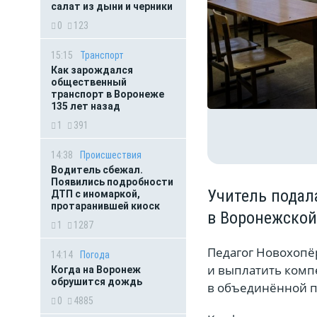
салат из дыни и черники
0
123
15:15
Транспорт
Как зарождался
общественный
транспорт в Воронеже
135 лет назад
1
391
14:38
Происшествия
Водитель сбежал.
Появились подробности
Учитель подала
ДТП с иномаркой,
протаранившей киоск
в Воронежской
1
1287
Педагог Новохопё
14:14
Погода
и выплатить комп
Когда на Воронеж
обрушится дождь
в объединённой п
0
4885