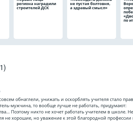
региона наградили
не пустая болтовня,
Вор
строителей ДСК
а здравый смысл»
опр
побе
«Дв
по и
(1)
9
совсем обнаглели, унижать и оскорблять учителя стало пра
итель-мужчина, то вообще лучше не работать, придумают:
тва… Поэтому никто не хочет работать учителем в школе. Не
еля не хорошие, но уважение к этой благородной профессии