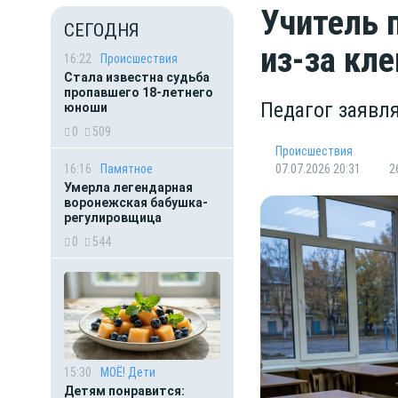
Учитель 
СЕГОДНЯ
из-за кл
16:22
Происшествия
Стала известна судьба
пропавшего 18-летнего
Педагог заявля
юноши
0
509
Происшествия
16:16
Памятное
07.07.2026 20:31
2
Умерла легендарная
воронежская бабушка-
регулировщица
0
544
15:30
МОЁ! Дети
Детям понравится: