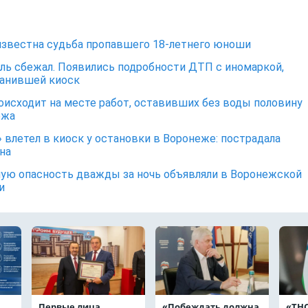
известна судьба пропавшего 18-летнего юноши
ль сбежал. Появились подробности ДТП с иномаркой,
анившей киоск
оисходит на месте работ, оставивших без воды половину
ежа
 влетел в киоск у остановки в Воронеже: пострадала
на
ую опасность дважды за ночь объявляли в Воронежской
и
Первые лица
«Побеждать должна
«ТНС