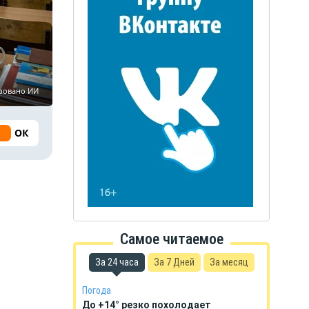
ировано ИИ
ОК
Самое читаемое
За 24 часа
За 7 Дней
За месяц
Погода
До +14° резко похолодает