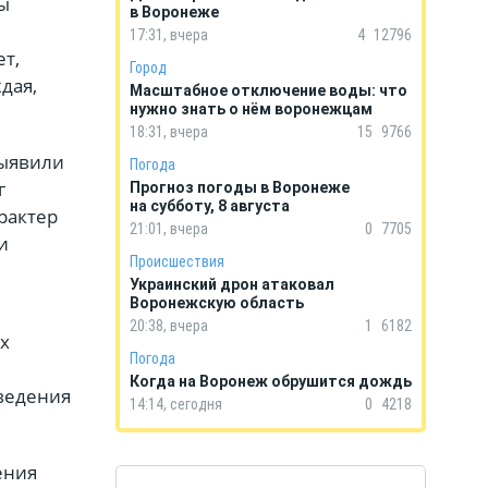
ы
в Воронеже
17:31, вчера
4
12796
т,
Город
дая,
Масштабное отключение воды: что
нужно знать о нём воронежцам
18:31, вчера
15
9766
выявили
Погода
г
Прогноз погоды в Воронеже
на субботу, 8 августа
рактер
21:01, вчера
0
7705
и
Происшествия
Украинский дрон атаковал
Воронежскую область
20:38, вчера
1
6182
х
Погода
Когда на Воронеж обрушится дождь
оведения
14:14, сегодня
0
4218
ения