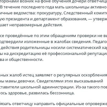
торонами возник на фоне обучения дочери ответчиц
 В течение последнего года мать школьницы активно
личные ведомства: прокуратуру, Следственный комите
ю президента и департамент образования, — утверж
ршает неправомерные действия.
 все проведённые по этим обращениям проверки не 
одтвердили изложенные в жалобах сведения. Педаго
о действия родительницы носили систематический ха
ы на дискредитацию её профессиональной репутаци
тва и общественности.
ых жалоб истец заявляет о регулярных оскорбления
роны мамы девочки. Свидетелями этих высказываний
ставители школьной администрации. Из-за такого п
ось здоровье, развилась бессонница.
обязать ответчицу направить официальные опроверж