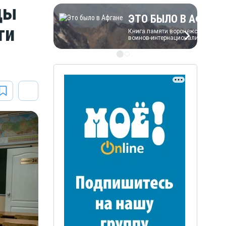
цы
ЭТО БЫЛО В АФГАН
ти
Книга памяти воронежских
воинов-интернационалистов
ЭТО БЫЛО В АФГАН
Книга памяти воронежских
воинов-интернационалистов