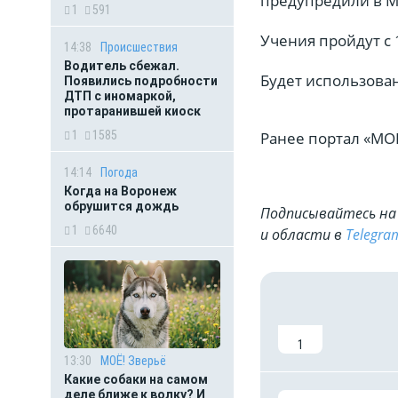
предупредили в М
1
591
Учения пройдут с 1
14:38
Происшествия
Водитель сбежал.
Будет использова
Появились подробности
ДТП с иномаркой,
протаранившей киоск
Ранее портал «МОЁ
1
1585
14:14
Погода
Когда на Воронеж
обрушится дождь
Подписывайтесь на 
1
6640
и области в
Telegra
1
13:30
МОЁ! Зверьё
Какие собаки на самом
деле ближе к волку? И