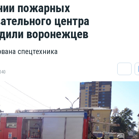
нии пожарных
вательного центра
дили воронежцев
ована спецтехника
040