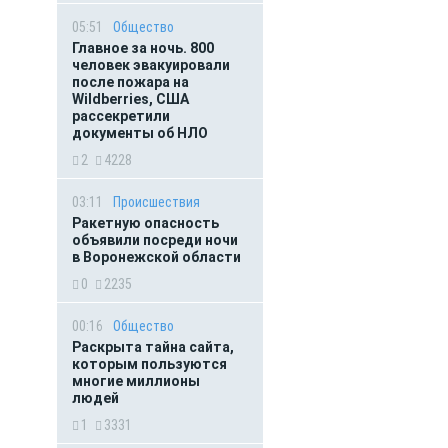
05:51
Общество
Главное за ночь. 800
человек эвакуировали
после пожара на
Wildberries, США
рассекретили
документы об НЛО
2
4228
03:11
Происшествия
Ракетную опасность
объявили посреди ночи
в Воронежской области
0
2235
00:16
Общество
Раскрыта тайна сайта,
которым пользуются
многие миллионы
людей
1
3331