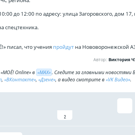
ЧС региона.
0:00 до 12:00 по адресу: улица Загоровского, дом 17, 
на спецтехника.
!» писал, что учения
пройдут
на Нововоронежской А
Автор:
Виктория 
«МОЁ! Online» в
«МАХ»
. Cледите за главными новостями 
m
,
«ВКонтакте»
,
«Дзене»
, а видео смотрите в
«VK Видео»
.
2