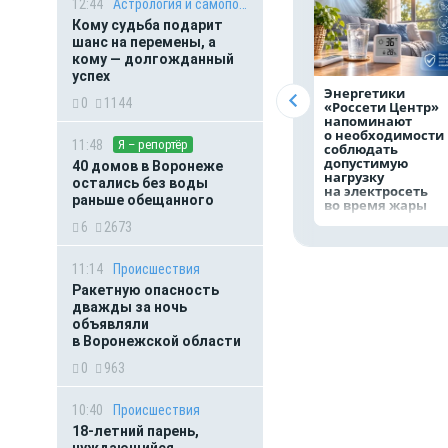
12:44
Астрология и самопознание
Кому судьба подарит
шанс на перемены, а
кому — долгожданный
успех
Энергетики
0
1144
«Россети Центр»
напоминают
о необходимости
11:48
Я – репортёр
соблюдать
допустимую
40 домов в Воронеже
нагрузку
остались без воды
на электросеть
раньше обещанного
во время жары
6
2673
11:14
Происшествия
Ракетную опасность
дважды за ночь
объявляли
в Воронежской области
0
963
10:40
Происшествия
18-летний парень,