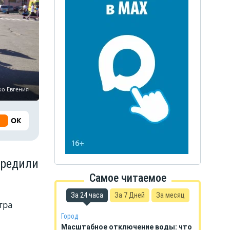
ко Евгения
ОК
предили
Самое читаемое
За 24 часа
За 7 Дней
За месяц
тра
Город
Масштабное отключение воды: что