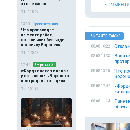
КОММЕНТИ
это не хаски
1
1040
13:10
Происшествия
Что происходит
на месте работ,
ЧИТАЙТЕ ТАКЖЕ
оставивших без воды
половину Воронежа
Стала 
08.08 16:22
1
4842
Водите
08.08 14:38
протар
12:47
Я – репортёр
Что пр
08.08 13:10
«Форд» влетел в киоск
у остановки в Воронеже:
Ворон
пострадала женщина
«Форд»
08.08 12:47
6
2180
женщи
Ракетн
08.08 11:14
област