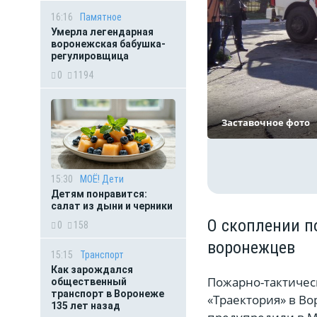
16:16
Памятное
Умерла легендарная
воронежская бабушка-
регулировщица
0
1194
Заставочное фото
15:30
МОЁ! Дети
Детям понравится:
салат из дыни и черники
О скоплении п
0
158
воронежцев
15:15
Транспорт
Как зарождался
Пожарно-тактичес
общественный
транспорт в Воронеже
«Траектория» в Во
135 лет назад