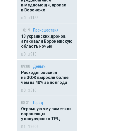
нуждающийся
в медпомощи, пропал
в Воронеже
0
1188
10:19
Происшествия
13 украинских дронов
атаковали Воронежскую
область ночью
0
913
09:00
Деньги
Расходы россиян
на ЗОЖ выросли более
чем на 40% за полгода
0
516
08:31
Город
Огромную яму заметили
воронежцы
у популярного ТРЦ
1
2606