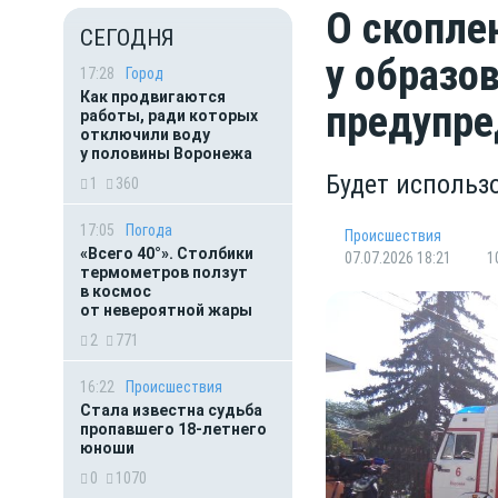
О скопле
СЕГОДНЯ
у образо
17:28
Город
Как продвигаются
предупре
работы, ради которых
отключили воду
у половины Воронежа
Будет использ
1
360
17:05
Погода
Происшествия
«Всего 40°». Столбики
07.07.2026 18:21
1
термометров ползут
в космос
от невероятной жары
2
771
16:22
Происшествия
Стала известна судьба
пропавшего 18-летнего
юноши
0
1070