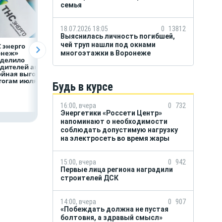
семья
18.07.2026 18:05
0
13812
Выяснилась личность погибшей,
чей труп нашли под окнами
 энерго
Как воронежцам
Предприятия
онеж»
быстро оформить
региона задолжа
многоэтажки в Воронеже
еделило
ДТП и не создавать
энергетикам 2 м
дителей акции
пробку?
рублей
ойная выгода»
тогам июля
Будь в курсе
16:00, вчера
0
732
Энергетики «Россети Центр»
напоминают о необходимости
соблюдать допустимую нагрузку
на электросеть во время жары
15:00, вчера
0
942
Первые лица региона наградили
строителей ДСК
14:00, вчера
0
907
«Побеждать должна не пустая
болтовня, а здравый смысл»