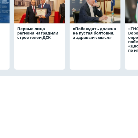
Первые лица
«Побеждать должна
«ТНС
региона наградили
не пустая болтовня,
Вор
строителей ДСК
а здравый смысл»
опр
побе
«Дв
по и