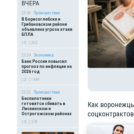
ВЧЕРА
23:46
Происшествия
В Борисоглебске и
Грибановском районе
объявлена угроза атаки
БПЛА
0
262
23:24
Экономика
Банк России повысил
прогноз по инфляции на
2026 год
0
1449
23:22
Происшествия
Беспилотники
Как воронежцы
готовятся сбивать в
Лискинском и
соцконтрактов
Острогожском районах
0
370