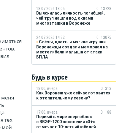
18.07.2026 18:05
0
13728
Выяснилась личность погибшей,
чей труп нашли под окнами
многоэтажки в Воронеже
24.07.2026 14:32
0
13075
аниматься
Слёзы, цветы и мягкие игрушки.
Воронежцы создали мемориал на
ентов.
месте гибели малыша от атаки
авил
БПЛА
Будь в курсе
18:00, вчера
0
313
Как Воронеж уже сейчас готовится
и меня
к отопительному сезону?
ть
да.
17:00, вчера
0
188
Первый в мире энергоблок
я тех
с ВВЭР-1200 поколения «3+»
о мой
отмечает 10-летний юбилей