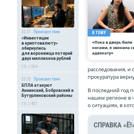
22:31
Происшествия
В ТЕМУ
«Инвестиции
«Пока в дверь били
в криптовалюту»
ногами, я звонила 
обернулись
адвокату»
для воронежца потерей
двух миллионов рублей
0
354
расследования, и 
прокуратура верн
22:25
Происшествия
БПЛА атакуют
В последний год п
Аннинский, Бобровский и
Бутурлиновский районы
нашем регионе в 
0
451
о ситуациях, в ко
СПРАВКА «Ё!