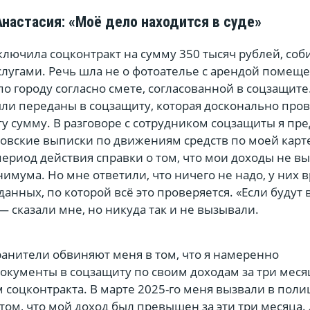
Анастасия: «Моё дело находится в суде»
аключила соцконтракт на сумму 350 тысяч рублей, соб
лугами. Речь шла не о фотоателье с арендой помеще
по городу согласно смете, согласованной в соцзащите
ли переданы в соцзащиту, которая досконально про
ту сумму. В разговоре с сотрудником соцзащиты я пре
ковские выписки по движениям средств по моей карт
ериод действия справки о том, что мои доходы не в
мума. Но мне ответили, что ничего не надо, у них 
 данных, по которой всё это проверяется. «Если будут
— сказали мне, но никуда так и не вызывали.
ранители обвиняют меня в том, что я намеренно
окументы в соцзащиту по своим доходам за три меся
соцконтракта. В марте 2025-го меня вызвали в поли
том, что мой доход был превышен за эти три месяца.