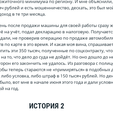
ожиточного минимума по региону. И мне объяснили, 
яч рублей и есть мошенничество, дескать, это был мо
ход в те три месяца.
ень после продажи машины для своей работы сразу 
её на учёт, подал декларацию в налоговую. Получаетс
ыдали, не проверив операцию по продаже автомобил
в по карте в это время. И какая моя вина, спрашивает
атить эти 350 тысяч, полученные по соцконтракту, что
 на то, что дело до суда не дойдёт. Но оно дошло до н
рон его закончить не удалось. Из разговора с поли
якобы теперь стараются не «примиряться» в подобных 
т либо условка, либо штраф в 150 тысяч рублей. Но де
было, вот мне в начале июня этого года и дали услов
ой на год.
ИСТОРИЯ 2