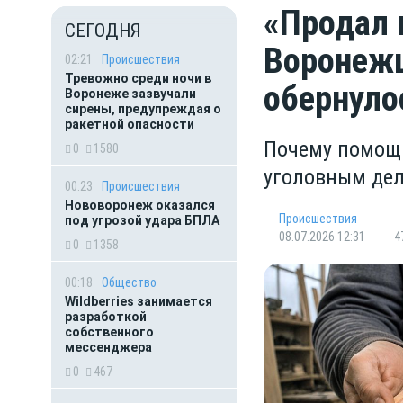
«Продал 
СЕГОДНЯ
Воронежц
02:21
Происшествия
Тревожно среди ночи в
обернуло
Воронеже зазвучали
сирены, предупреждая о
ракетной опасности
Почему помощь
0
1580
уголовным де
00:23
Происшествия
Нововоронеж оказался
Происшествия
под угрозой удара БПЛА
08.07.2026 12:31
4
0
1358
00:18
Общество
Wildberries занимается
разработкой
собственного
мессенджера
0
467