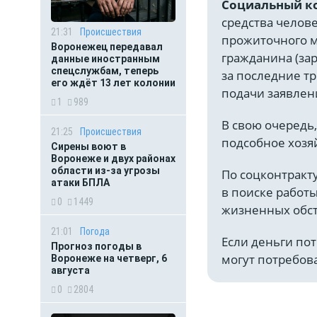
Социальный к
средства челове
21:31
Происшествия
прожиточного м
Воронежец передавал
гражданина (зар
данные иностранным
спецслужбам, теперь
за последние т
его ждёт 13 лет колонии
подачи заявлен
1
989
В свою очередь,
21:25
Происшествия
подсобное хозя
Сирены воют в
Воронеже и двух районах
области из-за угрозы
По соцконтракт
атаки БПЛА
в поиске работ
0
1449
жизненных обст
21:01
Погода
Если деньги пот
Прогноз погоды в
могут потребов
Воронеже на четверг, 6
августа
0
2804