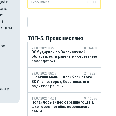
даёт
12:55, вчера
0
3331
ионе
ия
.)
есяцем
ТОП-5. Происшествия
ное
23.07.2026 07:25
0
34468
.
ВСУ ударили по Воронежской
области: есть раненые и серьёзные
последствия
23.07.2026 08:57
2
18821
3-летний малыш погиб при атаке
ВСУ на пригород Воронежа: его
родители ранены
лату
19.07.2026 14:01
9
15076
Появилось видео страшного ДТП,
в котором погибла воронежская
семья