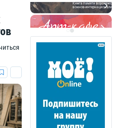
х
тов
ЭТО БЫЛО В АФГАН
Книга памяти воронежских
читься
воинов-интернационалистов