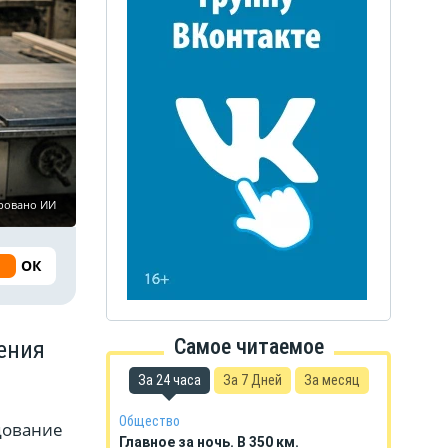
ировано ИИ
ОК
Самое читаемое
ения
За 24 часа
За 7 Дней
За месяц
Общество
дование
Главное за ночь. В 350 км.