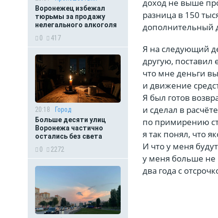
доход не выше пр
Воронежец избежал
разница в 150 тыс
тюрьмы за продажу
нелегального алкоголя
дополнительный до
0
417
Я на следующий д
другую, поставил 
что мне деньги в
и движение средст
Я был готов возвр
и сделал в расчёте
20:18
Город
Больше десяти улиц
по примирению сто
Воронежа частично
я так понял, что 
остались без света
И что у меня буду
0
2272
у меня больше не 
два года с отсрочк