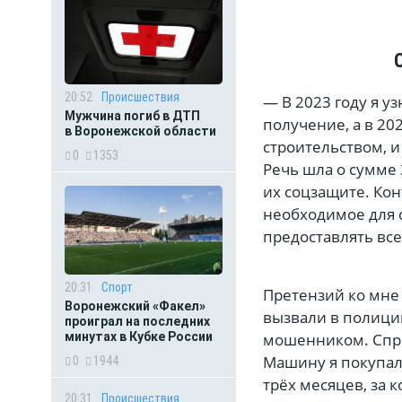
20:52
Происшествия
— В 2023 году я уз
Мужчина погиб в ДТП
получение, а в 20
в Воронежской области
строительством, 
0
1353
Речь шла о сумме 
их соцзащите. Кон
необходимое для с
предоставлять все
20:31
Спорт
Претензий ко мне 
Воронежский «Факел»
вызвали в полицию
проиграл на последних
мошенником. Спрос
минутах в Кубке России
Машину я покупал з
0
1944
трёх месяцев, за 
20:31
Происшествия