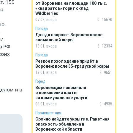
т. 159
от Воронежа на площади 100 тыс.
ра
«квадратов» горит склад
Wildberries
07:03, вчера
0
15670
но.
Погода
а
Дожди накроют Воронеж после
ии
аномальной жары
а РФ
13:01, вчера
3
12334
воих
Погода
Резкое похолодание придёт в
Воронеж после 35-градусной жары
19:01, вчера
2
9651
Город
Воронежцам напомнили
целом и в
о повышении платы
за коммунальные услуги
08:01, вчера
9
4935
Происшествия
Срочно найдите укрытие. Ракетная
опасность объявлена в
Воронежской области