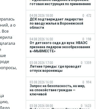
готовая инструкция по применению
04.08.2026 18:00
0
472
иралась
ДСК подтверждает лидерство
по вводу жилья в Воронежской
ний, а о
области
. Все
верила
04.08.2026 16:00
0
198
длагала
От детского сада до вуза: НВАЭС
признана лидером экообразования
е
в «МЫВМЕСТЕ»
ыше
вроде
03.08.2026 17:00
0
1359
Летние тренды: где проводят
 вопросы,
отпуск воронежцы
03.08.2026 16:00
0
994
Запрос на безопасность, на мир,
на спокойствие граждан —
ключевой
ца
цию,
03.08.2026 08:00
0
1623
 Дело