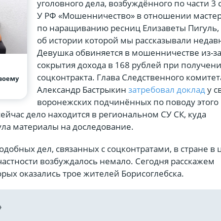
уголовного дела, возбуждённого по части 3 с
У РФ «Мошенничество» в отношении масте
по наращиванию ресниц Елизаветы Пигуль,
об истории которой мы рассказывали недав
Девушка обвиняется в мошенничестве из-з
сокрытия дохода в 168 рублей при получен
соцконтракта. Глава Следственного комитет
своему
Александр Бастрыкин
затребовал доклад
у с
воронежских подчинённых по поводу этого
сейчас дело находится в региональном СУ СК, куда
ула материалы на доследование.
одобных дел, связанных с соцконтратами, в стране в 
частности возбуждалось немало. Сегодня расскажем
торых оказались трое жителей Борисоглебска.
»