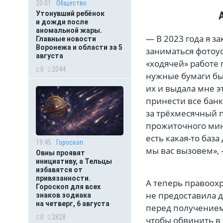
20:01
Общество
Утонувший ребёнок
и дожди после
аномальной жары.
— В 2023 года я з
Главные новости
Воронежа и области за 5
заниматься фотоус
августа
«ходячей» работе 
0
2044
нужные бумаги бы
их и выдала мне э
принести все бан
за трёхмесячный п
прожиточного мини
есть какая-то база
19:45
Гороскоп
мы вас вызовем», 
Овны проявят
инициативу, а Тельцы
избавятся от
привязанности.
А теперь правоох
Гороскоп для всех
не предоставила д
знаков зодиака
на четверг, 6 августа
перед получением 
0
2828
чтобы обвинить в 