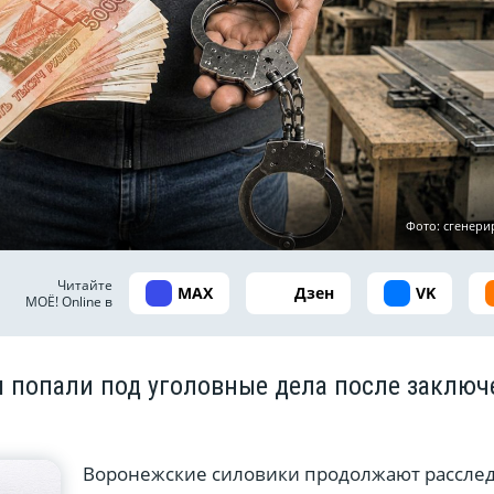
Фото: сгенер
Читайте
MAX
Дзен
VK
МОЁ! Online в
 попали под уголовные дела после заключ
Воронежские силовики продолжают рассле