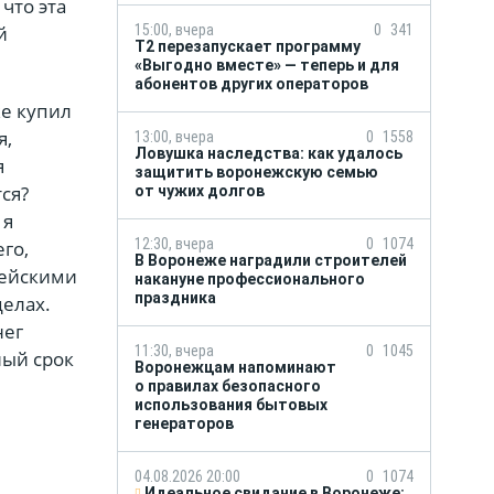
что эта
й
15:00, вчера
0
341
Т2 перезапускает программу
«Выгодно вместе» — теперь и для
абонентов других операторов
же купил
я,
13:00, вчера
0
1558
Ловушка наследства: как удалось
я
защитить воронежскую семью
ся?
от чужих долгов
 я
12:30, вчера
0
1074
его,
В Воронеже наградили строителей
цейскими
накануне профессионального
праздника
делах.
нег
11:30, вчера
0
1045
ный срок
Воронежцам напоминают
о правилах безопасного
использования бытовых
генераторов
04.08.2026 20:00
0
1074
Идеальное свидание в Воронеже: