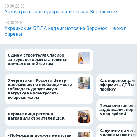
08.08 22:50
Угроза ракетного удара нависла над Воронежем
08.08 22:35
Украинские БПЛА надвигаются на Воронеж — воют
сирены
«ТНС энерго Вор
С Днём строителя! Спасибо
определило
за труд, который становится
победителей акц
частью нашей жизни
выгода» по итог
Энергетики «Россети Центр»
Как воронежцам 
напоминают о необходимости
оформить ДТП и н
соблюдать допустимую
пробку?
нагрузку на электросеть
во время жары
Предприятия рег
задолжали энерг
Первые лица региона
млрд рублей
наградили строителей ДСК
Капучино на орг
молоке может ста
«Побеждать должна не пустая