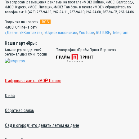
По вопросам размещения рекламы на портале «МОЁ! Online», «МОЁ! Белгород»,
«МОЁ! Курск», «МОЁ! Липецк», «МОЁ! Тамбов», в газете «МОЁ!» обращайтесь по
телефонам: 8 (473) 267-94-13, 267-94-11, 267-94-10, 267-94-08, 267-94-07, 267-94-06
RSS
Подписка на новости:
«МОЁ! Online» в сети:
«Дзен»
,
«ВКонтакте»
,
«Одноклассники»
,
YouTube
,
RUTUBE
,
Telegram
.
Наши партнёры:
Альянс руководителей
Типография «Прайм Принт Воронеж»
региональных СМИ России
Цифровая газета «МОЁ! Плюс»
О нас
Обратная связь
Сад и огород: что делать летом на даче