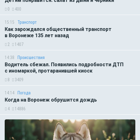
Детям понравится: салат из дыни и черники
0
400
15:15
Транспорт
Как зарождался общественный транспорт
в Воронеже 135 лет назад
2
1407
14:38
Происшествия
Водитель сбежал. Появились подробности ДТП
с иномаркой, протаранившей киоск
8
3409
14:14
Погода
Когда на Воронеж обрушится дождь
4
14886