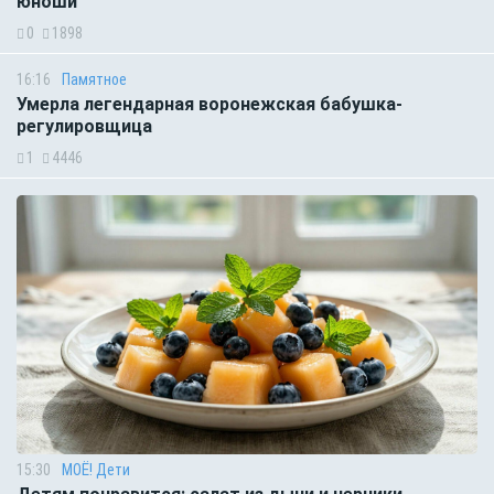
юноши
0
1898
16:16
Памятное
Умерла легендарная воронежская бабушка-
регулировщица
1
4446
15:30
МОЁ! Дети