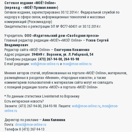
Сетевое издание «МОЁ! Online»
(перевод - «МОЁ! Прямая линия»)
Сетевое издание, зарегистрировано 30.12.2014 г. Федеральной службой по
надзору в сфере связи, информационных технологий и массовых
коммуникаций (Роскомнадзор)
Свидетельство о регистрации ЭЛ № ФС77-60431 от 30.12.2014 г.
Учредитель:
ООО «Издательский дом «Свободная пресса»
Главный редактор редакции «МОЁ!»-«МОЁ! Online» —
Усков Сергей
Владимирович
Редактор сайта «МОЁ! Online» —
Екатерина Коваленко
Адрес редакции:
394049 г. Воронеж, ул. Л.Рябцевой, 54
Телефоны редакции:
(473) 267-94-00, 264-93-98
E-mail редакции:
web@moe-online.ru
и
moe@moe-online.ru
Мнения авторов статей, опубликованных на портале «МОЁ! Online», материалов,
размещённых в разделах «Мнения», «Народные новости», а также
комментариев пользователей к материалам сайта могут не совпадать
с позицией редакции газеты «МОЁ!» и портала «МОЁ! Online».
* По данным статистики Liveinternet по Воронежу
Есть интересная новость?
Звоните: (473) 267-94-00, 264-93-98. Пишите:
web@moe-online.ru
,
moe@moe-
online.ru
Директор по рекламе —
Анна Калинина
Почта:
direct@moe-online.ru
Телефон 8 (473) 267-94-13