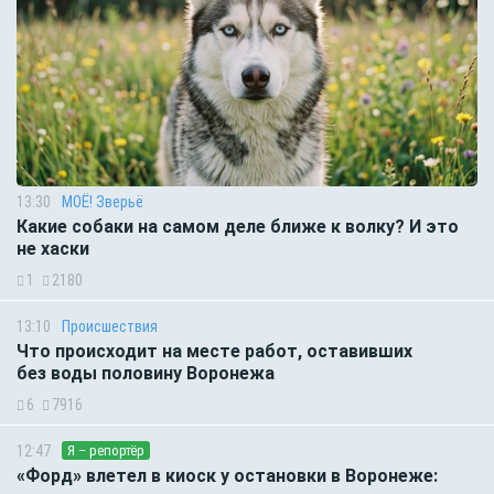
13:30
МОЁ! Зверьё
Какие собаки на самом деле ближе к волку? И это
не хаски
1
2180
13:10
Происшествия
Что происходит на месте работ, оставивших
без воды половину Воронежа
6
7916
12:47
Я – репортёр
«Форд» влетел в киоск у остановки в Воронеже: