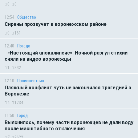
0
0
12:54
Общество
Сирены прозвучат в воронежском районе
0
161
12:40
Погода
«Настоящий апокалипсис». Ночной разгул стихии
сняли на видео воронежцы
1
832
12:10
Происшествия
Пляжный конфликт чуть не закончился трагедией в
Воронеже
4
1234
11:50
Город
Выяснилось, почему части воронежцев не дали воду
после масштабного отключения
7
2622