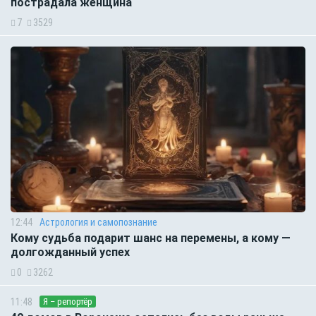
пострадала женщина
7
3529
12:44
Астрология и самопознание
Кому судьба подарит шанс на перемены, а кому —
долгожданный успех
0
3262
11:48
Я – репортёр