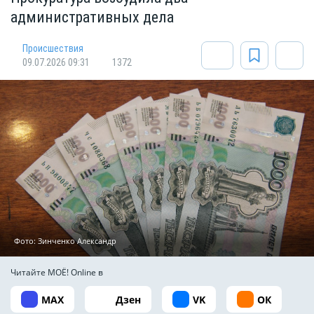
административных дела
Происшествия
09.07.2026 09:31
1372
Фото: Зинченко Александр
Читайте МОЁ! Online в
MAX
Дзен
VK
ОК