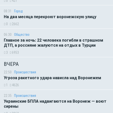
0
421
08:31
Город
На два месяца перекроют воронежскую улицу
0
2662
06:30
Общество
Главное за ночь: 22 человека погибли в страшном
ДТП, а россияне жалуются на отдых в Турции
3
6953
ВЧЕРА
22:50
Происшествия
Угроза ракетного удара нависла над Воронежем
1
4626
22:35
Происшествия
Украинские БПЛА надвигаются на Воронеж — воют
сирены