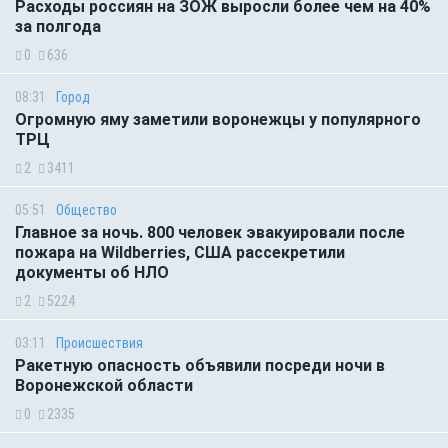
Расходы россиян на ЗОЖ выросли более чем на 40%
за полгода
0
636
08:31
Город
Огромную яму заметили воронежцы у популярного
ТРЦ
2
3411
05:51
Общество
Главное за ночь. 800 человек эвакуировали после
пожара на Wildberries, США рассекретили
документы об НЛО
2
5224
03:11
Происшествия
Ракетную опасность объявили посреди ночи в
Воронежской области
0
2335