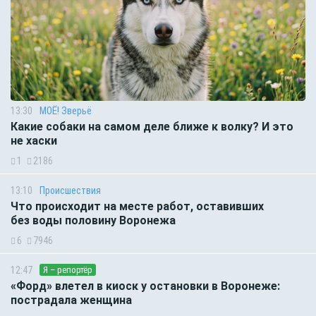
13:30
МОЁ! Зверьё
Какие собаки на самом деле ближе к волку? И это
не хаски
1
2186
13:10
Происшествия
Что происходит на месте работ, оставивших
без воды половину Воронежа
6
7946
12:47
Я – репортёр
«Форд» влетел в киоск у остановки в Воронеже:
пострадала женщина