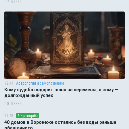
7
3539
12:44
Астрология и самопознание
Кому судьба подарит шанс на перемены, а кому —
долгожданный успех
0
3334
11:48
Я – репортёр
40 домов в Воронеже остались без воды раньше
обещанного