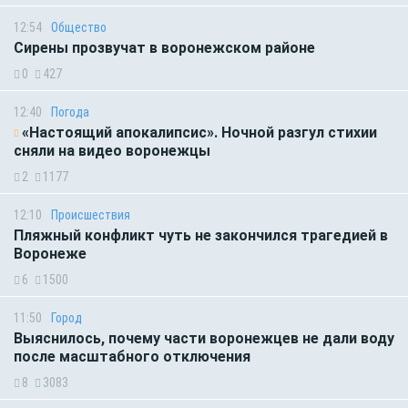
12:54
Общество
Сирены прозвучат в воронежском районе
0
427
12:40
Погода
«Настоящий апокалипсис». Ночной разгул стихии
сняли на видео воронежцы
2
1177
12:10
Происшествия
Пляжный конфликт чуть не закончился трагедией в
Воронеже
6
1500
11:50
Город
Выяснилось, почему части воронежцев не дали воду
после масштабного отключения
8
3083