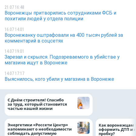
21.07 16:48
Воронежцы притворились сотрудниками ФСБ и
похитили людей у отдела полиции
16.07 14:01
Воронежанку оштрафовали на 400 тысяч рублей за
комментарий в соцсетях
14.07 19:01
Зарезал и скрылся. Подозреваемого в убийстве у
магазина ищут в Воронеже
14.07 17:17
Выяснилось, кого убили у магазина в Воронеже
«ТНС энерго Вор
С Днём строителя! Спасибо
определило
за труд, который становится
победителей акц
частью нашей жизни
выгода» по итог
Энергетики «Россети Центр»
Как воронежцам 
напоминают о необходимости
оформить ДТП и н
соблюдать допустимую
пробку?