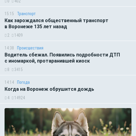
0
402
15:15
Транспорт
Как зарождался общественный транспорт
в Воронеже 135 лет назад
2
1409
14:38
Происшествия
Водитель сбежал. Появились подробности ДТП
с иномаркой, протаранившей киоск
8
3415
14:14
Погода
Когда на Воронеж обрушится дождь
4
14924