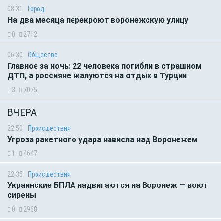
08:31
Город
На два месяца перекроют воронежскую улицу
0
2712
06:30
Общество
Главное за ночь: 22 человека погибли в страшном
ДТП, а россияне жалуются на отдых в Турции
3
7075
ВЧЕРА
22:50
Происшествия
Угроза ракетного удара нависла над Воронежем
1
4647
22:35
Происшествия
Украинские БПЛА надвигаются на Воронеж — воют
сирены
0
2968