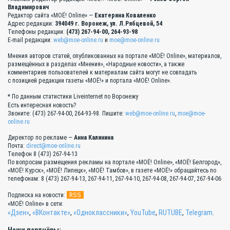
Владимирович
Редактор сайта «МОЁ! Online» —
Екатерина Коваленко
Адрес редакции:
394049 г. Воронеж, ул. Л.Рябцевой, 54
Телефоны редакции:
(473) 267-94-00, 264-93-98
E-mail редакции:
web@moe-online.ru
и
moe@moe-online.ru
Мнения авторов статей, опубликованных на портале «МОЁ! Online», материалов,
размещённых в разделах «Мнения», «Народные новости», а также
комментариев пользователей к материалам сайта могут не совпадать
с позицией редакции газеты «МОЁ!» и портала «МОЁ! Online».
* По данным статистики Liveinternet по Воронежу
Есть интересная новость?
Звоните: (473) 267-94-00, 264-93-98. Пишите:
web@moe-online.ru
,
moe@moe-
online.ru
Директор по рекламе —
Анна Калинина
Почта:
direct@moe-online.ru
Телефон 8 (473) 267-94-13
По вопросам размещения рекламы на портале «МОЁ! Online», «МОЁ! Белгород»,
«МОЁ! Курск», «МОЁ! Липецк», «МОЁ! Тамбов», в газете «МОЁ!» обращайтесь по
телефонам: 8 (473) 267-94-13, 267-94-11, 267-94-10, 267-94-08, 267-94-07, 267-94-06
RSS
Подписка на новости:
«МОЁ! Online» в сети:
«Дзен»
,
«ВКонтакте»
,
«Одноклассники»
,
YouTube
,
RUTUBE
,
Telegram
.
Наши партнёры: