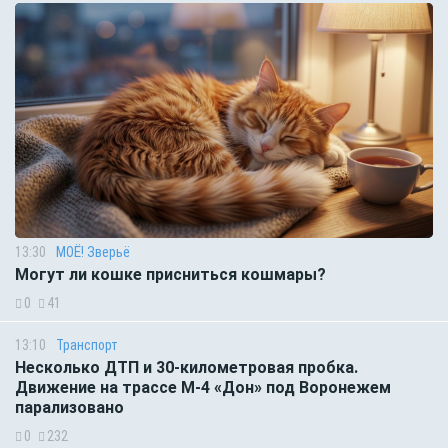
13:30
МОЁ! Зверьё
Могут ли кошке присниться кошмары?
0
41
13:10
Транспорт
Несколько ДТП и 30-километровая пробка.
Движение на трассе М-4 «Дон» под Воронежем
парализовано
0
232