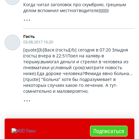
Когда читал заголовок про скумбрию, грешным
делом вспомнил местноггводителя))))))))
Гость
03.08.2017 16:20
[quote][b]Вася (гость)[/b] сегодня в 07:20 Злыдня
(гость) вчера в 22:51Поел на халяву-в
тюрьму,вымогал деньги и стрелял в человека из
пневматики-условный срок(смотрите новость
ниже).Еда дороже человека?Фемида явно больна...
[/quote] "Больна" хотя бы подразумевает в
некоторых случаях какое-то лечение. А тут-
сомнительно и маловероятно.
Подписаться