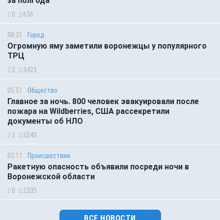
за полгода
0
636
08:31
Город
Огромную яму заметили воронежцы у популярного
ТРЦ
2
3423
05:51
Общество
Главное за ночь. 800 человек эвакуировали после
пожара на Wildberries, США рассекретили
документы об НЛО
2
5240
03:11
Происшествия
Ракетную опасность объявили посреди ночи в
Воронежской области
0
2335
ВСЕ НОВОСТИ