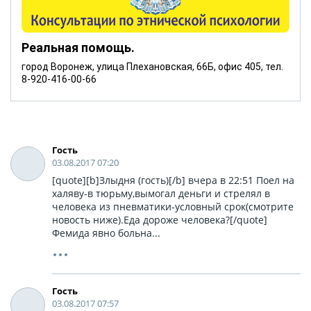
Реальная помощь.
город Воронеж, улица Плехановская, 66Б, офис 405, тел.
8-920-416-00-66
Гость
03.08.2017 07:20
[quote][b]Злыдня (гость)[/b] вчера в 22:51 Поел на
халяву-в тюрьму,вымогал деньги и стрелял в
человека из пневматики-условный срок(смотрите
новость ниже).Еда дороже человека?[/quote]
Фемида явно больна...
Гость
03.08.2017 07:57