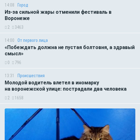
14:08
Город
Из-за сильной жары отменили фестиваль в
Воронеже
2
3463
14:00
От первого лица
«Побеждать должна не пустая болтовня, а здравый
смысл»
0
796
13:31
Происшествия
Молодой водитель влетел в иномарку
на воронежской улице: пострадали два человека
2
1658