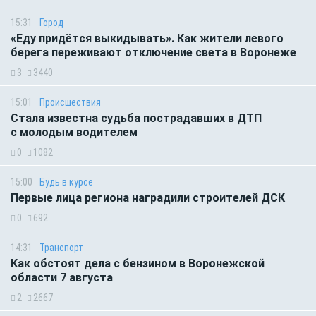
15:31
Город
«Еду придётся выкидывать». Как жители левого
берега переживают отключение света в Воронеже
3
3440
15:01
Происшествия
Стала известна судьба пострадавших в ДТП
с молодым водителем
0
1082
15:00
Будь в курсе
Первые лица региона наградили строителей ДСК
0
692
14:31
Транспорт
Как обстоят дела с бензином в Воронежской
области 7 августа
2
2667