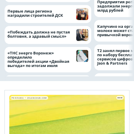
Предприятия рег
задолжали энерг
млрд рублей
Первые лица региона
наградили строителей ДСК
Капучино на орг
молоке может ста
«Побеждать должна не пустая
привычкой воро
болтовня, а здравый смысл»
Т2 занял первое 
«ТНС энерго Воронеж»
по набору беспла
определило
сервисов цифров
победителей акции «Двойная
Json & Partners
выгода» по итогам июля
РЕКЛАМА • ZELENCHUK.COM