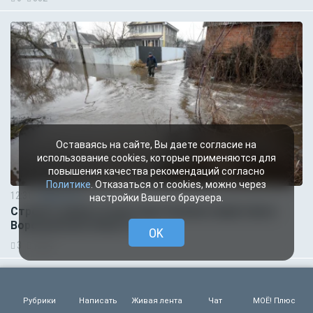
Оставаясь на сайте, Вы даете согласие на
использование cookies, которые применяются для
повышения качества рекомендаций согласно
Политике
. Отказаться от cookies, можно через
12:31
Общество
настройки Вашего браузера.
Строить дома в зонах подтопления запретили в
Воронежской области
OK
3
1384
12:01
Происшествия
Человек пострадал в ДТП с такси,
Рубрики
Написать
Живая лента
Чат
МОЁ! Плюс
спровоцировавшим пробку на воронежской улице