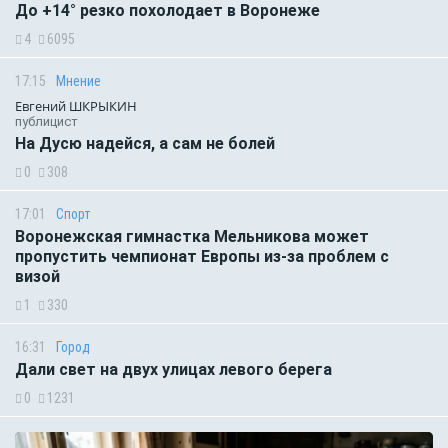
До +14° резко похолодает в Воронеже
4
6095
17:15
Мнение
Евгений ШКРЫКИН
публицист
На Дусю надейся, а сам не болей
0
308
17:01
Спорт
Воронежская гимнастка Мельникова может
пропустить чемпионат Европы из-за проблем с
визой
1
330
16:31
Город
Дали свет на двух улицах левого берега
0
1231