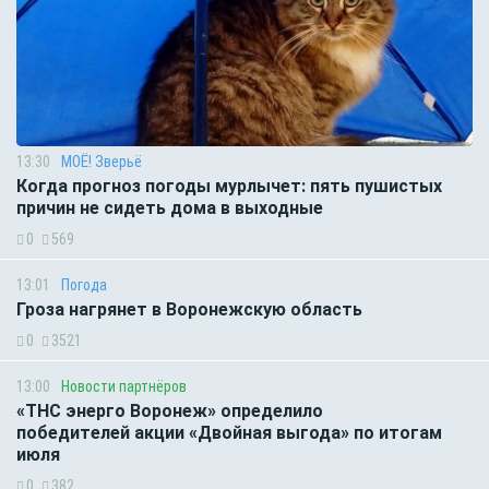
13:30
МОЁ! Зверьё
Когда прогноз погоды мурлычет: пять пушистых
причин не сидеть дома в выходные
0
569
13:01
Погода
Гроза нагрянет в Воронежскую область
0
3521
13:00
Новости партнёров
«ТНС энерго Воронеж» определило
победителей акции «Двойная выгода» по итогам
июля
0
382