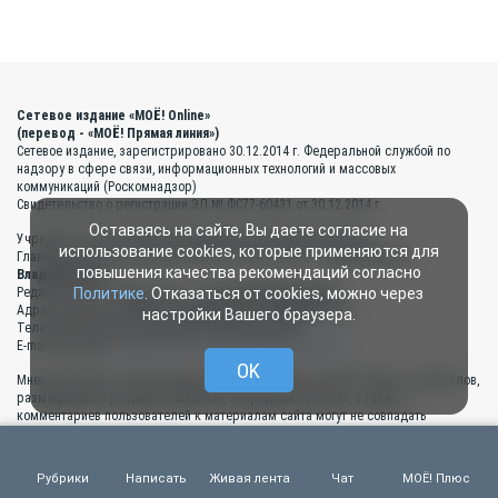
Сетевое издание «МОЁ! Online»
(перевод - «МОЁ! Прямая линия»)
Сетевое издание, зарегистрировано 30.12.2014 г. Федеральной службой по
надзору в сфере связи, информационных технологий и массовых
коммуникаций (Роскомнадзор)
Свидетельство о регистрации ЭЛ № ФС77-60431 от 30.12.2014 г.
Оставаясь на сайте, Вы даете согласие на
Учредитель:
ООО «Издательский дом «Свободная пресса»
использование cookies, которые применяются для
Главный редактор редакции «МОЁ!»-«МОЁ! Online» —
Усков Сергей
повышения качества рекомендаций согласно
Владимирович
Редактор сайта «МОЁ! Online» —
Екатерина Коваленко
Политике
. Отказаться от cookies, можно через
Адрес редакции:
394049 г. Воронеж, ул. Л.Рябцевой, 54
настройки Вашего браузера.
Телефоны редакции:
(473) 267-94-00, 264-93-98
E-mail редакции:
web@moe-online.ru
и
moe@moe-online.ru
OK
Мнения авторов статей, опубликованных на портале «МОЁ! Online», материалов,
размещённых в разделах «Мнения», «Народные новости», а также
комментариев пользователей к материалам сайта могут не совпадать
с позицией редакции газеты «МОЁ!» и портала «МОЁ! Online».
* По данным статистики Liveinternet по Воронежу
Рубрики
Написать
Живая лента
Чат
МОЁ! Плюс
Есть интересная новость?