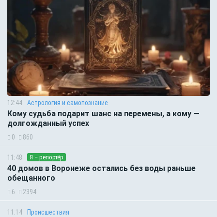
12:44
Астрология и самопознание
Кому судьба подарит шанс на перемены, а кому —
долгожданный успех
0
860
11:48
Я – репортёр
40 домов в Воронеже остались без воды раньше
обещанного
6
2394
11:14
Происшествия