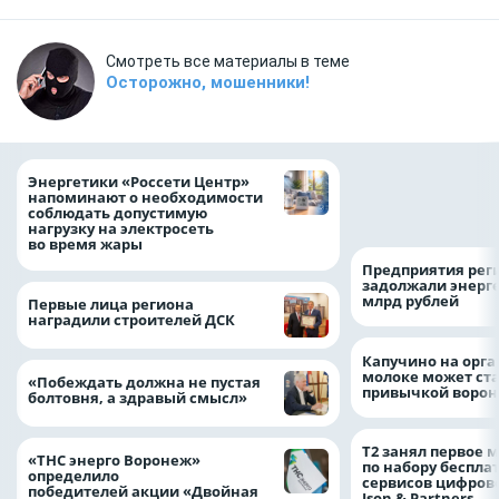
Смотреть все материалы в теме
Осторожно, мошенники!
Как воронежцам 
Энергетики «Россети Центр»
оформить ДТП и н
напоминают о необходимости
пробку?
соблюдать допустимую
нагрузку на электросеть
во время жары
Предприятия рег
задолжали энерг
млрд рублей
Первые лица региона
наградили строителей ДСК
Капучино на орг
молоке может ста
«Побеждать должна не пустая
привычкой воро
болтовня, а здравый смысл»
Т2 занял первое 
«ТНС энерго Воронеж»
по набору беспла
определило
сервисов цифров
победителей акции «Двойная
Json & Partners