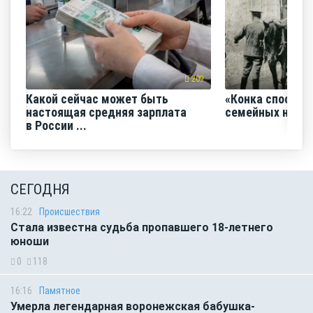
209
Какой сейчас может быть
«Конка способс
настоящая средняя зарплата
семейных нача
в России ...
СЕГОДНЯ
16:22
Происшествия
Стала известна судьба пропавшего 18-летнего
юноши
0
118
16:16
Памятное
Умерла легендарная воронежская бабушка-