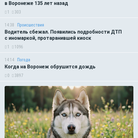
в Воронеже 135 лет назад
1
303
14:38
Происшествия
Водитель сбежал. Появились подробности ДТП
с иномаркой, протаранившей киоск
1
1096
14:14
Погода
Когда на Воронеж обрушится дождь
0
3897