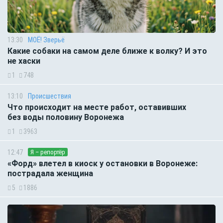
13:30
МОЁ! Зверьё
Какие собаки на самом деле ближе к волку? И это
не хаски
1
748
13:10
Происшествия
Что происходит на месте работ, оставивших
без воды половину Воронежа
1
3963
12:47
Я – репортёр
«Форд» влетел в киоск у остановки в Воронеже:
пострадала женщина
5
1886