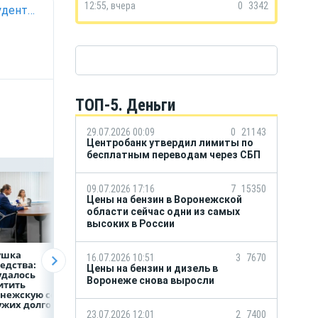
12:55, вчера
0
3342
Как мошенники прикормили, а затем кинули воронежскую студентку
ТОП-5. Деньги
29.07.2026 00:09
0
21143
Центробанк утвердил лимиты по
бесплатным переводам через СБП
09.07.2026 17:16
7
15350
Цены на бензин в Воронежской
области сейчас одни из самых
высоких в России
ушка
В Воронеже
Воронежцам
16.07.2026 10:51
3
7670
едства:
наградили
напоминают
Цены на бензин и дизель в
удалось
строителей
о правилах
Воронеже снова выросли
итить
накануне
безопасного
онежскую семью
профессионального
использования
ужих долгов
праздника
бытовых
генераторов
23.07.2026 12:01
2
7400