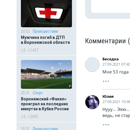
20:52
Происшествия
Мужчина погиб в ДТП
Комментарии
в Воронежской области
0
1427
Беседка
27.09.2021 07:4
Мне 53 года 
20:31
Спорт
Юлия
Воронежский «Факел»
27.09.2021 10:3
проиграл на последних
Нууу... Ээээ.
минутах в Кубке России
ведь, не ст
0
2092
20:31
Происшествия