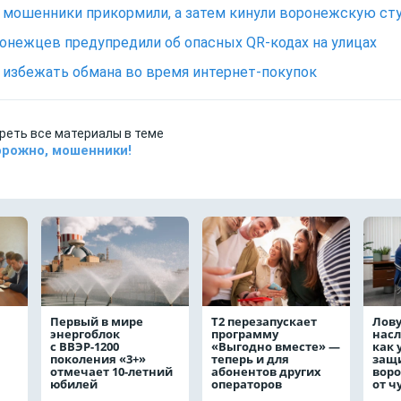
онежцев предупредили об опасных QR-кодах на улицах
 избежать обмана во время интернет-покупок
реть все материалы в теме
рожно, мошенники!
Первый в мире
Т2 перезапускает
Лов
энергоблок
программу
насл
с ВВЭР-1200
«Выгодно вместе» —
как 
поколения «3+»
теперь и для
защ
отмечает 10-летний
абонентов других
вор
юбилей
операторов
от ч