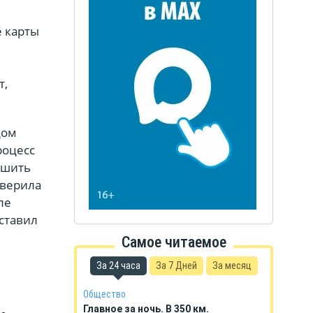
ё карты
т,
дом
роцесс
ршить
оверила
ле
ставил
Самое читаемое
За 24 часа
За 7 Дней
За месяц
Общество
Главное за ночь. В 350 км.