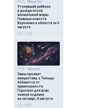
20:01
Общество
Утонувший ребёнок
и дожди после
аномальной жары.
Главные новости
Воронежа и области за 5
августа
0
2168
19:45
Гороскоп
Овны проявят
инициативу, а Тельцы
избавятся от
привязанности.
Гороскоп для всех
знаков зодиака
на четверг, 6 августа
0
2963