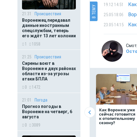
19.12 14:51
В ТЕМУ
21:31
Происшествия
Вор
25.05 18:06
Воронежец передавал
Как
23.05 14:15
данные иностранным
спецслужбам, теперь
его ждёт 13 лет колонии
1
1058
Смот
Осто
21:25
Происшествия
Сирены воют в
Воронеже и двух районах
области из-за угрозы
атаки БПЛА
0
1472
21:01
Погода
Прогноз погоды в
Как Воронеж уже
Воронеже на четверг, 6
сейчас готовится
августа
к отопительному
сезону?
0
3089