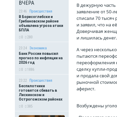
ВЧЕРА
В дежурную часть
заявление от 50-л
23:46
Происшествия
В Борисоглебске и
списали 70 тысяч 
Грибановском районе
и заявил, что на 
объявлена угроза атаки
БПЛА
Доверчивая женщин
и лишилась денег
0
280
23:24
Экономика
А через несколько
Банк России повысил
пытаются переофо
прогноз по инфляции на
переоформления с
2026 год
сделку купли-про
0
1886
и продала свой до
23:22
Происшествия
рыночной стоимост
Беспилотники
аферист.
готовятся сбивать в
Лискинском и
Острогожском районах
Возбуждены уголо
0
385