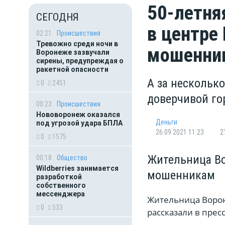
50-летня
СЕГОДНЯ
в центре
02:21
Происшествия
Тревожно среди ночи в
мошенни
Воронеже зазвучали
сирены, предупреждая о
ракетной опасности
А за несколько
0
2451
доверчивой г
00:23
Происшествия
Нововоронеж оказался
Деньги
под угрозой удара БПЛА
26.09.2021 11:23
2
0
1575
Жительница Во
00:18
Общество
Wildberries занимается
мошенникам
разработкой
собственного
мессенджера
Жительница Ворон
0
533
рассказали в пре