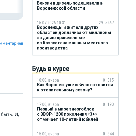
Бензин и дизель подешевели в
Воронежской области
15.07.2026 10:31
29
5467
Воронежцы и жители других
областей доплачивают миллионы
за давно привезённые
омментариев
из Казахстана машины местного
производства
Будь в курсе
18:00, вчера
0
315
Как Воронеж уже сейчас готовится
к отопительному сезону?
17:00, вчера
0
190
Первый в мире энергоблок
 быть. И,
с ВВЭР-1200 поколения «3+»
отмечает 10-летний юбилей
15:00, вчера
0
344