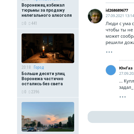
Воронежец избежал
id268689677
тюрьмы за продажу
нелегального алкоголя
27.09.2021 13:1
Люди с ума с
0
441
чтобы ты не
может сообр
решили дожа
20:18
Город
ЮнГаз
27.09.20
Больше десяти улиц
Воронежа частично
... Ку
остались без света
задал_
0
2396