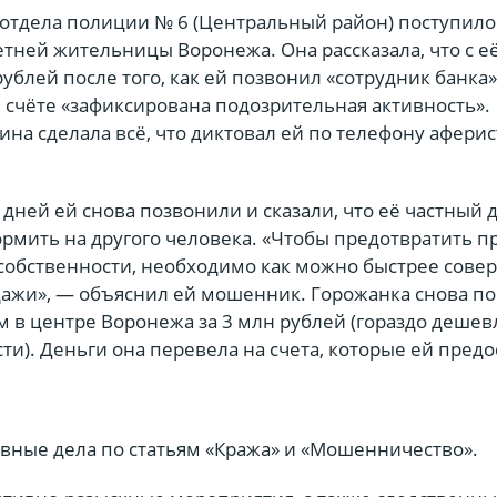
 отдела полиции № 6 (Центральный район) поступило
етней жительницы Воронежа. Она рассказала, что с е
рублей после того, как ей позвонил «сотрудник банка»
её счёте «зафиксирована подозрительная активность».
а сделала всё, что диктовал ей по телефону аферис
.
 дней ей снова позвонили и сказали, что её частный 
рмить на другого человека. «Чтобы предотвратить п
обственности, необходимо как можно быстрее сове
дажи», — объяснил ей мошенник. Горожанка снова п
м в центре Воронежа за 3 млн рублей (гораздо дешев
и). Деньги она перевела на счета, которые ей предо
вные дела по статьям «Кража» и «Мошенничество».