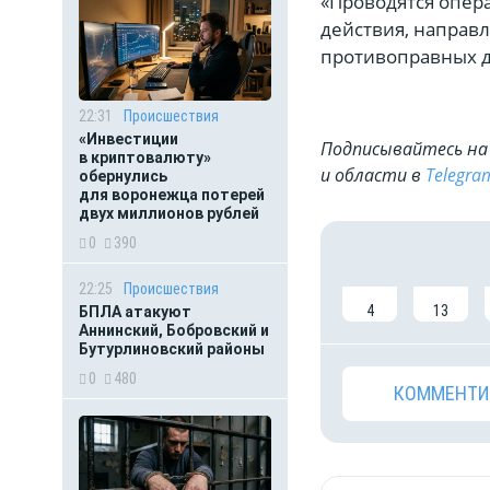
«Проводятся опер
действия, направ
противоправных де
22:31
Происшествия
«Инвестиции
Подписывайтесь на 
в криптовалюту»
и области в
Telegra
обернулись
для воронежца потерей
двух миллионов рублей
0
390
22:25
Происшествия
4
13
БПЛА атакуют
Аннинский, Бобровский и
Бутурлиновский районы
0
480
КОММЕНТИ