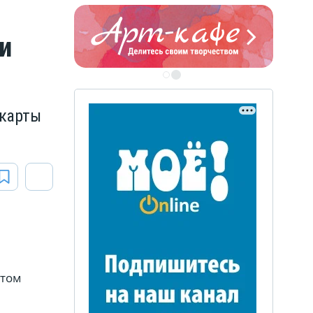
и
ЭТО БЫЛО В АФГАН
Книга памяти воронежских
 карты
воинов-интернационалистов
этом