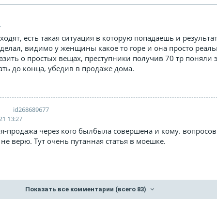
4
ходят, есть такая ситуация в которую попадаешь и результа
 делал, видимо у женщины какое то горе и она просто реаль
азить о простых вещах, преступники получив 70 тр поняли э
ть до конца, убедив в продаже дома.
id268689677
21 13:27
пля-продажа через кого былбыла совершена и кому. вопросов
 не верю. Тут очень путанная статья в моешке.
Показать все комментарии
(всего 83)