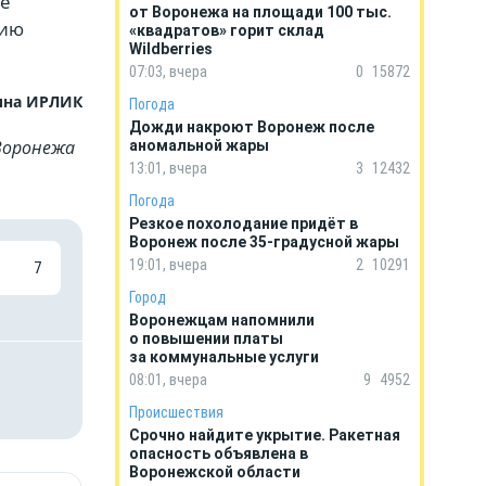
ые
от Воронежа на площади 100 тыс.
нию
«квадратов» горит склад
Wildberries
07:03, вчера
0
15872
ина ИРЛИК
Погода
Дожди накроют Воронеж после
Воронежа
аномальной жары
13:01, вчера
3
12432
Погода
Резкое похолодание придёт в
Воронеж после 35-градусной жары
19:01, вчера
2
10291
7
Город
Воронежцам напомнили
о повышении платы
за коммунальные услуги
08:01, вчера
9
4952
Происшествия
Срочно найдите укрытие. Ракетная
опасность объявлена в
Воронежской области