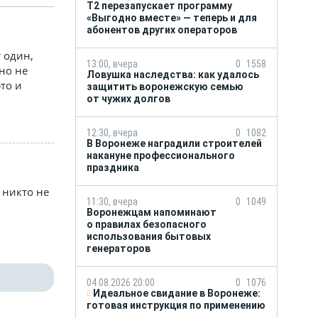
Т2 перезапускает программу
«Выгодно вместе» — теперь и для
абонентов других операторов
т один,
13:00, вчера
0
1558
но не
Ловушка наследства: как удалось
то и
защитить воронежскую семью
от чужих долгов
12:30, вчера
0
1082
В Воронеже наградили строителей
накануне профессионального
праздника
 никто не
11:30, вчера
0
1049
Воронежцам напоминают
о правилах безопасного
использования бытовых
генераторов
04.08.2026 20:00
0
1076
Идеальное свидание в Воронеже:
готовая инструкция по применению