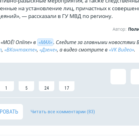
ативно-разыскные мероприятия, а также следственн
ленные на установление лиц, причастных к соверше
яний», — рассказали в ГУ МВД по региону.
Автор:
Пол
«МОЁ! Online» в
«МАХ»
. Cледите за главными новостями 
m
,
«ВКонтакте»
,
«Дзене»
, а видео смотрите в
«VK Видео»
.
1
5
24
17
РОВАТЬ
Читать все комментарии
(83)