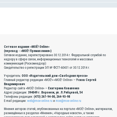
Сетевое издание «МОЁ! Online»
(перевод - «МОЁ! Прямая линия»)
Сетевое издание, зарегистрировано 30.12.2014 г. Федеральной службой по
надзору в сфере связи, информационных технологий и массовых
коммуникаций (Роскомнадзор)
Свидетельство о регистрации ЭЛ № ФС77-60431 от 30.12.2014 г.
Учредитель:
ООО «Издательский дом «Свободная пресса»
Главный редактор редакции «МОЁ!»-«МОЁ! Online» —
Усков Сергей
Владимирович
Редактор сайта «МОЁ! Online» —
Екатерина Коваленко
Адрес редакции:
394049 г. Воронеж, ул. Л.Рябцевой, 54
Телефоны редакции:
(473) 267-94-00, 264-93-98
E-mail редакции:
web@moe-online.ru
и
moe@moe-online.ru
Мнения авторов статей, опубликованных на портале «МОЁ! Online», материалов,
размещённых в разделах «Мнения», «Народные новости», а также