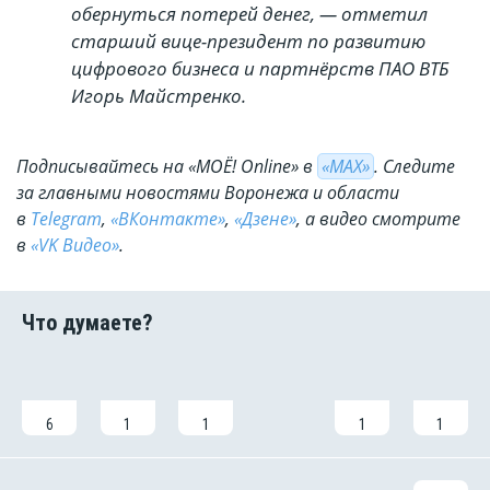
обернуться потерей денег, — отметил
старший вице-президент по развитию
цифрового бизнеса и партнёрств ПАО ВТБ
Игорь Майстренко.
Подписывайтесь на «МОЁ! Online» в
«МАХ»
. Cледите
за главными новостями Воронежа и области
в
Telegram
,
«ВКонтакте»
,
«Дзене»
, а видео смотрите
в
«VK Видео»
.
6
1
1
1
1