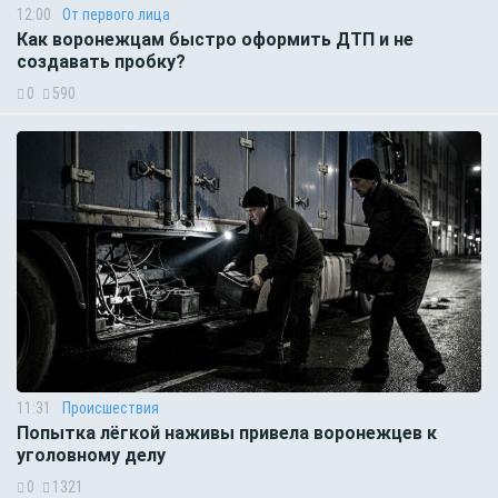
12:00
От первого лица
Как воронежцам быстро оформить ДТП и не
создавать пробку?
0
590
11:31
Происшествия
Попытка лёгкой наживы привела воронежцев к
уголовному делу
0
1321