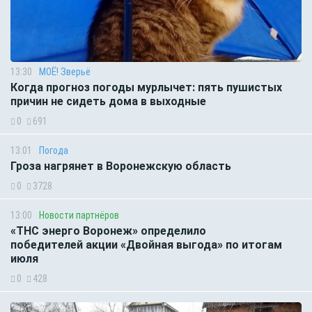
13:30
МОЁ! Зверьё
Когда прогноз погоды мурлычет: пять пушистых
причин не сидеть дома в выходные
0
691
13:01
Погода
Гроза нагрянет в Воронежскую область
0
3728
13:00
Новости партнёров
«ТНС энерго Воронеж» определило
победителей акции «Двойная выгода» по итогам
июля
0
428