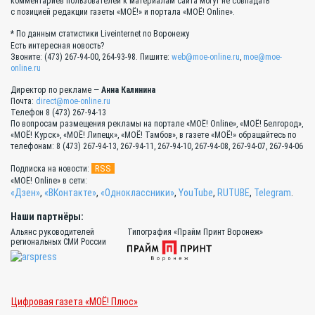
комментариев пользователей к материалам сайта могут не совпадать
с позицией редакции газеты «МОЁ!» и портала «МОЁ! Online».
* По данным статистики Liveinternet по Воронежу
Есть интересная новость?
Звоните: (473) 267-94-00, 264-93-98. Пишите:
web@moe-online.ru
,
moe@moe-
online.ru
Директор по рекламе —
Анна Калинина
Почта:
direct@moe-online.ru
Телефон 8 (473) 267-94-13
По вопросам размещения рекламы на портале «МОЁ! Online», «МОЁ! Белгород»,
«МОЁ! Курск», «МОЁ! Липецк», «МОЁ! Тамбов», в газете «МОЁ!» обращайтесь по
телефонам: 8 (473) 267-94-13, 267-94-11, 267-94-10, 267-94-08, 267-94-07, 267-94-06
RSS
Подписка на новости:
«МОЁ! Online» в сети:
«Дзен»
,
«ВКонтакте»
,
«Одноклассники»
,
YouTube
,
RUTUBE
,
Telegram
.
Наши партнёры:
Альянс руководителей
Типография «Прайм Принт Воронеж»
региональных СМИ России
Цифровая газета «МОЁ! Плюс»