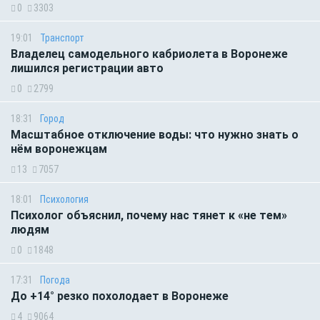
0
3303
19:01
Транспорт
Владелец самодельного кабриолета в Воронеже
лишился регистрации авто
0
2799
18:31
Город
Масштабное отключение воды: что нужно знать о
нём воронежцам
13
7057
18:01
Психология
Психолог объяснил, почему нас тянет к «не тем»
людям
0
1848
17:31
Погода
До +14° резко похолодает в Воронеже
4
9064