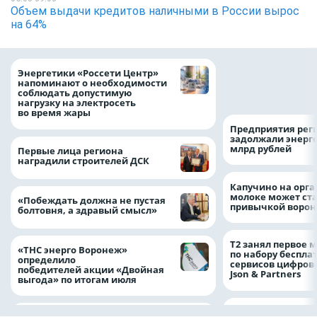
Объем выдачи кредитов наличными в России вырос
на 64%
Как воронежцам 
Энергетики «Россети Центр»
оформить ДТП и н
напоминают о необходимости
пробку?
соблюдать допустимую
нагрузку на электросеть
во время жары
Предприятия рег
задолжали энерг
млрд рублей
Первые лица региона
наградили строителей ДСК
Капучино на орг
молоке может ста
«Побеждать должна не пустая
привычкой воро
болтовня, а здравый смысл»
Т2 занял первое 
«ТНС энерго Воронеж»
по набору беспла
определило
сервисов цифров
победителей акции «Двойная
Json & Partners
выгода» по итогам июля