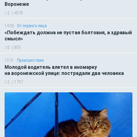
Воронеже
2
4570
14:00
От первого лица
«Побеждать должна не пустая болтовня, а здравый
смысл»
0
853
13:31
Происшествия
Молодой водитель влетел в иномарку
на воронежской улице: пострадали два человека
2
1797