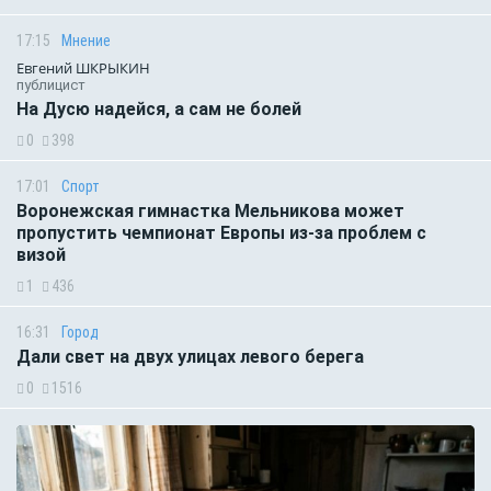
17:15
Мнение
Евгений ШКРЫКИН
публицист
На Дусю надейся, а сам не болей
0
398
17:01
Спорт
Воронежская гимнастка Мельникова может
пропустить чемпионат Европы из-за проблем с
визой
1
436
16:31
Город
Дали свет на двух улицах левого берега
0
1516