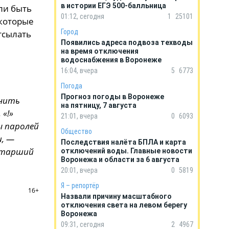
в истории ЕГЭ 500-балльница
ли быть
01:12, сегодня
1
25101
 которые
Город
тсылать
Появились адреса подвоза техводы
на время отключения
водоснабжения в Воронеже
16:04, вчера
5
6773
Погода
Прогноз погоды в Воронеже
жнить
на пятницу, 7 августа
 «!»
21:01, вчера
0
6093
ы паролей
Общество
, —
Последствия налёта БПЛА и карта
 старший
отключений воды. Главные новости
Воронежа и области за 6 августа
20:01, вчера
0
5819
Я – репортёр
16+
Назвали причину масштабного
отключения света на левом берегу
Воронежа
09:31, сегодня
2
4967