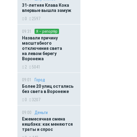
31-летняя Клава Кока
впервые вышла замуж
0
2597
09:31
Я – репортёр
Назвали причину
масштабного
отключения света
на левом берегу
Воронежа
2
5041
09:01
Город
Более 20 улиц остались
без света в Воронеже
0
3207
09:00
Деньги
Ежемесячная смена
кешбэка: как меняются
траты и спрос