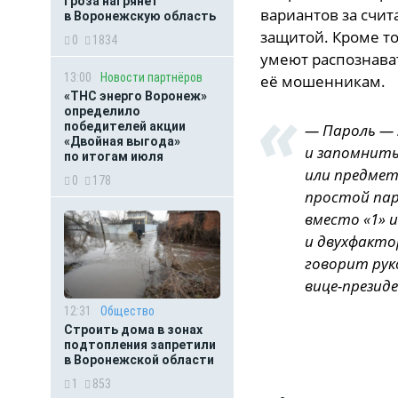
Гроза нагрянет
вариантов за счи
в Воронежскую область
защитой. Кроме то
0
1834
умеют распознават
13:00
Новости партнёров
её мошенникам.
«ТНС энерго Воронеж»
определило
победителей акции
— Пароль — 
«Двойная выгода»
и запомнить
по итогам июля
или предмет
0
178
простой паро
вместо «1» 
и двухфакто
говорит рук
вице-презид
12:31
Общество
Строить дома в зонах
подтопления запретили
в Воронежской области
1
853