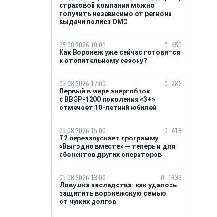
страховой компании можно
получить независимо от региона
выдачи полиса ОМС
05.08.2026 18:00
0
450
Как Воронеж уже сейчас готовится
к отопительному сезону?
05.08.2026 17:00
0
286
Первый в мире энергоблок
с ВВЭР-1200 поколения «3+»
отмечает 10-летний юбилей
05.08.2026 15:00
0
418
Т2 перезапускает программу
«Выгодно вместе» — теперь и для
абонентов других операторов
05.08.2026 13:00
0
1833
Ловушка наследства: как удалось
защитить воронежскую семью
от чужих долгов