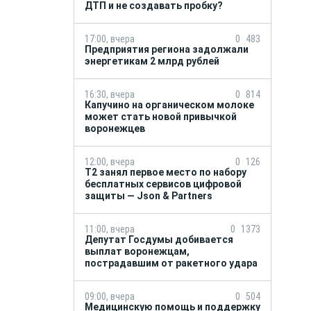
ДТП и не создавать пробку?
17:00, вчера
0
483
Предприятия региона задолжали
энергетикам 2 млрд рублей
16:30, вчера
0
814
Капучино на органическом молоке
может стать новой привычкой
воронежцев
12:00, вчера
0
126
Т2 занял первое место по набору
бесплатных сервисов цифровой
защиты — Json & Partners
11:00, вчера
0
1373
Депутат Госдумы добивается
выплат воронежцам,
пострадавшим от ракетного удара
09:00, вчера
0
504
Медицинскую помощь и поддержку