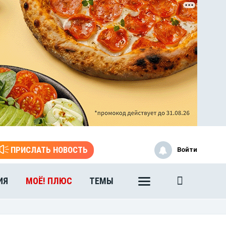
ЭТО БЫЛО В АФГАН
Книга памяти воронежских
воинов-интернационалистов
ПРИСЛАТЬ НОВОСТЬ
Войти
ИЯ
МОЁ! ПЛЮС
ТЕМЫ
ЭТО БЫЛО В АФГАН
Книга памяти воронежских
воинов-интернационалистов