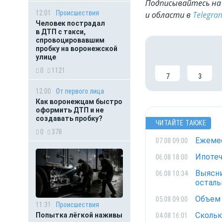
Подписывайтесь на 
12:01
Происшествия
и области в
Telegra
Человек пострадал
в ДТП с такси,
спровоцировавшим
пробку на воронежской
улице
0
1121
7
3
12:00
От первого лица
Как воронежцам быстро
оформить ДТП и не
создавать пробку?
ЧИТАЙТЕ ТАКЖЕ
0
378
Ежемес
07.08 09:00
Ипотеч
06.08 18:00
Выясни
06.08 10:34
остал
Объем 
05.08 09:00
11:31
Происшествия
Скольк
04.08 16:01
Попытка лёгкой наживы