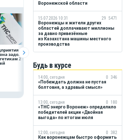
Воронежской области
15.07.2026 10:31
29
5471
Воронежцы и жители других
областей доплачивают миллионы
за давно привезённые
из Казахстана машины местного
производства
дприятия
Капучино
Т2 занял первое
она задолжали
на органическом
место по набору
гетикам 2 млрд
молоке может стать
бесплатных
лей
новой привычкой
сервисов цифров
Будь в курсе
воронежцев
защиты — Json &
Partners
14:00, сегодня
0
346
«Побеждать должна не пустая
болтовня, а здравый смысл»
13:00, сегодня
0
180
«ТНС энерго Воронеж» определило
победителей акции «Двойная
выгода» по итогам июля
12:00, сегодня
0
382
Как воронежцам быстро оформить