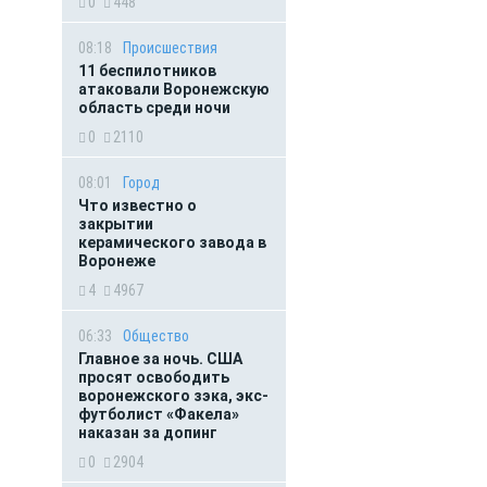
0
448
08:18
Происшествия
11 беспилотников
атаковали Воронежскую
область среди ночи
0
2110
08:01
Город
Что известно о
закрытии
керамического завода в
Воронеже
4
4967
06:33
Общество
Главное за ночь. CША
просят освободить
воронежского зэка, экс-
футболист «Факела»
наказан за допинг
0
2904