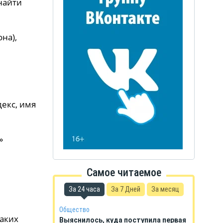
найти
на),
екс, имя
»
Самое читаемое
За 24 часа
За 7 Дней
За месяц
Общество
аких
Выяснилось, куда поступила первая