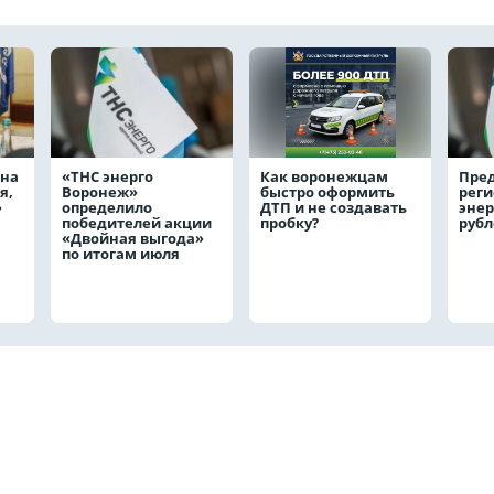
жна
«ТНС энерго
Как воронежцам
Пре
я,
Воронеж»
быстро оформить
реги
л»
определило
ДТП и не создавать
энер
победителей акции
пробку?
руб
«Двойная выгода»
по итогам июля