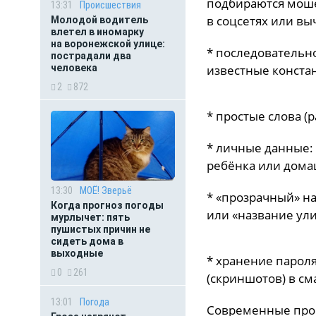
подбираются моше
13:31
Происшествия
в соцсетях или вы
Молодой водитель
влетел в иномарку
на воронежской улице:
* последовательно
пострадали два
человека
известные констан
2
872
* простые слова (p
* личные данные:
ребёнка или дома
13:30
МОЁ! Зверьё
* «прозрачный» на
Когда прогноз погоды
или «название ули
мурлычет: пять
пушистых причин не
сидеть дома в
выходные
* хранение пароля
0
261
(скриншотов) в см
13:01
Погода
Современные про