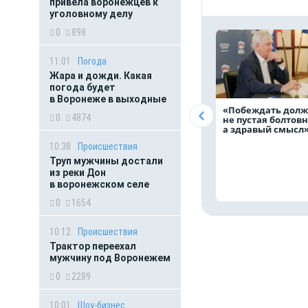
привела воронежцев к
уголовному делу
0
898
11:01
Погода
Жара и дожди. Какая
погода будет
в Воронеже в выходные
«Побеждать дол
0
4874
не пустая болтовн
а здравый смыс
10:38
Происшествия
Труп мужчины достали
из реки Дон
в воронежском селе
0
1654
10:12
Происшествия
Трактор переехал
мужчину под Воронежем
0
2289
10:01
Шоу-бизнес