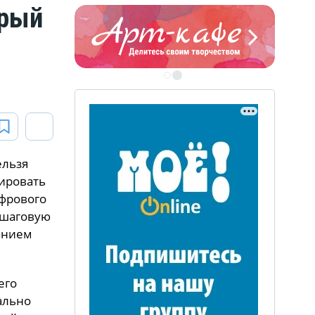
орый
ЭТО БЫЛО В АФГАН
Книга памяти воронежских
воинов-интернационалистов
ельзя
тировать
ифрового
ошаговую
анием
его
ально