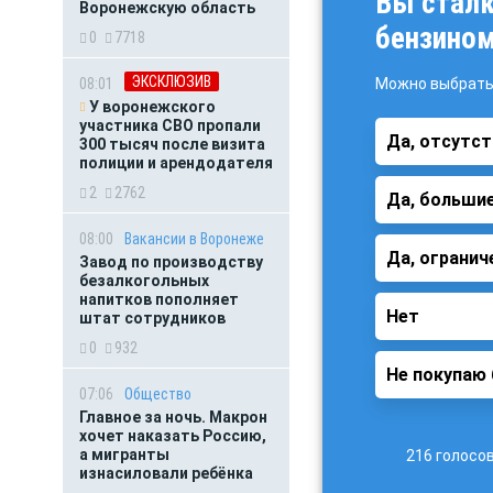
Вы сталк
Воронежскую область
бензино
0
7718
ЭКСКЛЮЗИВ
Можно выбрать
08:01
У воронежского
участника СВО пропали
Да, отсутст
300 тысяч после визита
полиции и арендодателя
2
2762
Да, большие
08:00
Вакансии в Воронеже
Да, ограниче
Завод по производству
безалкогольных
напитков пополняет
Нет
штат сотрудников
0
932
Не покупаю 
07:06
Общество
Главное за ночь. Макрон
хочет наказать Россию,
а мигранты
216 голосо
изнасиловали ребёнка