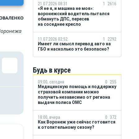
21.07.2026 08:31
1
2616
«Я не я, и машина не моя»:
воронежский водитель пытался
КОВАЛЕНКО
обмануть ДПС, пересев
на соседнее кресло
Воронежа
11.07.2026 02:52
1
2292
Имеет ли смысл перевод авто на
ГБО и насколько это безопасно?
Будь в курсе
09:00, сегодня
0
255
Медицинскую помощь и поддержку
страховой компании можно
получить независимо от региона
выдачи полиса ОМС
18:00, вчера
0
372
Как Воронеж уже сейчас готовится
к отопительному сезону?