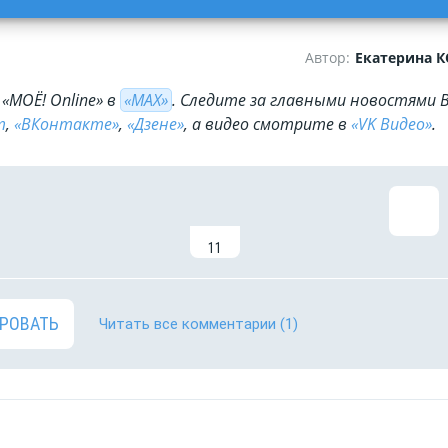
Автор:
Екатерина 
«МОЁ! Online» в
«МАХ»
. Cледите за главными новостями 
m
,
«ВКонтакте»
,
«Дзене»
, а видео смотрите в
«VK Видео»
.
11
РОВАТЬ
Читать все комментарии
(1)