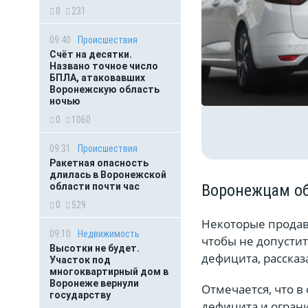
0
231
09:40
Происшествия
Счёт на десятки.
Названо точное число
БПЛА, атаковавших
Воронежскую область
ночью
0
1060
09:31
Происшествия
Ракетная опасность
длилась в Воронежской
Воронежцам об
области почти час
0
529
Некоторые продав
09:10
Недвижимость
чтобы не допустит
Высотки не будет.
дефицита, расска
Участок под
многоквартирный дом в
Воронеже вернули
Отмечается, что в
государству
дефицита и огран