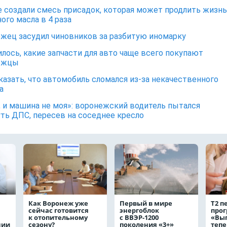
 создали смесь присадок, которая может продлить жизнь
ого масла в 4 раза
жец засудил чиновников за разбитую иномарку
лось, какие запчасти для авто чаще всего покупают
ежцы
казать, что автомобиль сломался из-за некачественного
а
я, и машина не моя»: воронежский водитель пытался
ть ДПС, пересев на соседнее кресло
Как Воронеж уже
Первый в мире
Т2 п
сейчас готовится
энергоблок
про
к отопительному
с ВВЭР-1200
«Выг
нии
сезону?
поколения «3+»
тепе