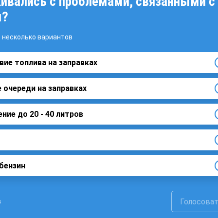
ивались с проблемами, связанными с
м?
 несколько вариантов
вие топлива на заправках
 очереди на заправках
ние до 20 - 40 литров
бензин
Голосова
в