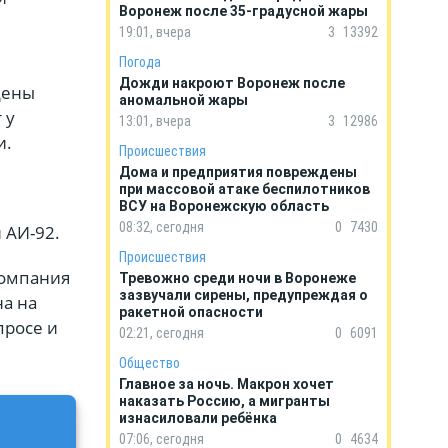
Воронеж после 35-градусной жары
19:01, вчера
3
13392
Погода
Дожди накроют Воронеж после
дены
аномальной жары
 у
13:01, вчера
3
12986
и.
Происшествия
Дома и предприятия повреждены
при массовой атаке беспилотников
ВСУ на Воронежскую область
08:32, сегодня
0
7430
и АИ-92.
Происшествия
компания
Тревожно среди ночи в Воронеже
зазвучали сирены, предупреждая о
на на
ракетной опасности
просе и
02:21, сегодня
0
6091
Общество
Главное за ночь. Макрон хочет
наказать Россию, а мигранты
изнасиловали ребёнка
07:06, сегодня
0
4634