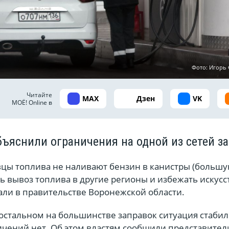
Фото: Игор
Читайте
MAX
Дзен
VK
МОЁ! Online в
ъяснили ограничения на одной из сетей з
цы топлива не наливают бензин в канистры (большую
ь вывоз топлива в другие регионы и избежать искус
зали в правительстве Воронежской области.
 остальном на большинстве заправок ситуация стабил
ичений нет. Об этом властям сообщили представител