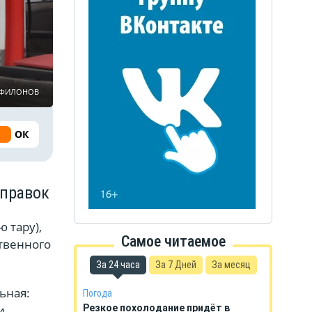
ь ФИЛОНОВ
ОК
аправок
 тару),
Самое читаемое
ственного
За 24 часа
За 7 Дней
За месяц
ьная:
Погода
и
Резкое похолодание придёт в