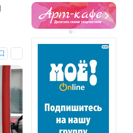
я
ЭТО БЫЛО В АФГАН
Книга памяти воронежских
воинов-интернационалистов
ЭТО БЫЛО В АФГАНЕ
Книга памяти воронежских
воинов-интернационалистов