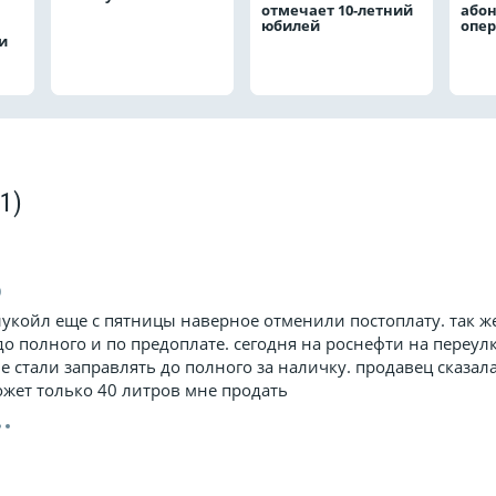
отмечает 10-летний
абон
юбилей
опе
и
(1)
0
лукойл еще с пятницы наверное отменили постоплату. так ж
о полного и по предоплате. сегодня на роснефти на переул
 стали заправлять до полного за наличку. продавец сказал
жет только 40 литров мне продать