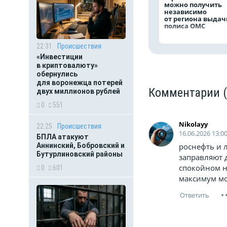
можно получить
независимо
от региона выдач
полиса ОМС
22:31
Происшествия
«Инвестиции
в криптовалюту»
обернулись
для воронежца потерей
Комментарии
двух миллионов рублей
0
551
Nikolayy
22:25
Происшествия
16.06.2026 13:0
БПЛА атакуют
роснефть и 
Аннинский, Бобровский и
Бутурлиновский районы
заправляют д
спокойном не
0
601
максимум мо