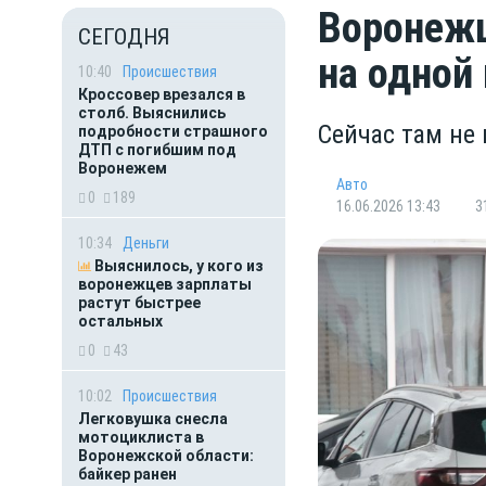
Воронежц
СЕГОДНЯ
на одной 
10:40
Происшествия
Кроссовер врезался в
столб. Выяснились
Сейчас там не
подробности страшного
ДТП с погибшим под
Воронежем
Авто
0
189
16.06.2026 13:43
3
10:34
Деньги
Выяснилось, у кого из
воронежцев зарплаты
растут быстрее
остальных
0
43
10:02
Происшествия
Легковушка снесла
мотоциклиста в
Воронежской области:
байкер ранен