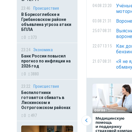
Учёные
04.08 23:20
23:46
Происшествия
моторн
В Борисоглебске и
Грибановском районе
Вороне
03.08 21:31
объявлена угроза атаки
БПЛА
Выясни
25.07 08:31
ворон
0
373
Как до
22.07 13:15
23:24
Экономика
бензин
Банк России повысил
«Я не 
прогноз по инфляции на
21.07 08:31
2026 год
обману
0
3880
23:22
Происшествия
Беспилотники
готовятся сбивать в
Лискинском и
Острогожском районах
0
497
Медицинскую
помощь
и поддержку
страховой компа