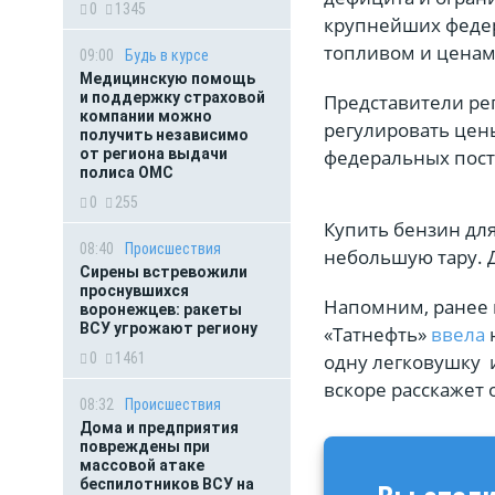
0
1345
крупнейших федер
топливом и ценами
09:00
Будь в курсе
Медицинскую помощь
и поддержку страховой
Представители ре
компании можно
регулировать цены
получить независимо
федеральных пост
от региона выдачи
полиса ОМС
0
255
Купить бензин для
08:40
Происшествия
небольшую тару. 
Сирены встревожили
проснувшихся
Напомним, ранее 
воронежцев: ракеты
ВСУ угрожают региону
«Татнефть»
ввела
н
одну легковушку и
0
1461
вскоре расскажет 
08:32
Происшествия
Дома и предприятия
повреждены при
массовой атаке
беспилотников ВСУ на