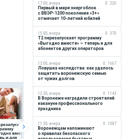
17:00, вчера
0
226
Первый в мире энергоблок
с ВВЭР-1200 поколения «3+»
отмечает 10-летний юбилей
15:00, вчера
0
370
Т2 перезапускает программу
«Выгодно вместе» — теперь и для
абонентов других операторов
13:00, вчера
0
1667
Ловушка наследства: как удалось
защитить воронежскую семью
от чужих долгов
12:30, вчера
0
1143
В Воронеже наградили строителей
накануне профессионального
праздника
11:30, вчера
0
1087
ерезапускает
Ловушка
В Воронеже
Воронежцам напоминают
грамму
наследства:
наградили
одно вместе» —
как удалось
строителей
о правилах безопасного
рь и для
защитить
накануне
использования бытовых