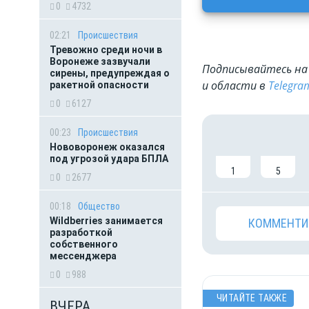
0
4732
02:21
Происшествия
Тревожно среди ночи в
Воронеже зазвучали
Подписывайтесь на 
сирены, предупреждая о
и области в
Telegra
ракетной опасности
0
6127
00:23
Происшествия
Нововоронеж оказался
под угрозой удара БПЛА
1
5
0
2677
00:18
Общество
Wildberries занимается
КОММЕНТИ
разработкой
собственного
мессенджера
0
988
ЧИТАЙТЕ ТАКЖЕ
ВЧЕРА