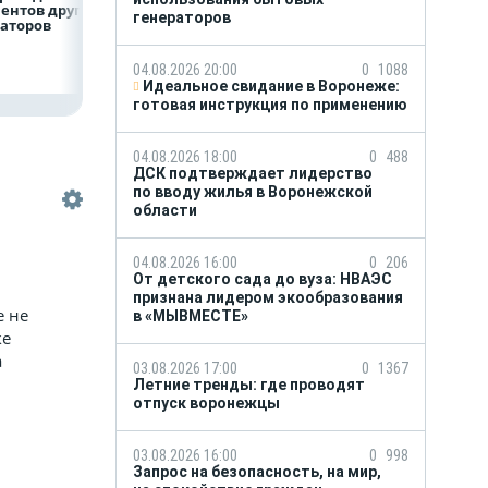
ентов других
воронежскую семью
профессиональн
генераторов
раторов
от чужих долгов
праздника
04.08.2026 20:00
0
1088
Идеальное свидание в Воронеже:
готовая инструкция по применению
04.08.2026 18:00
0
488
ДСК подтверждает лидерство
по вводу жилья в Воронежской
области
04.08.2026 16:00
0
206
От детского сада до вуза: НВАЭС
признана лидером экообразования
е не
в «МЫВМЕСТЕ»
ке
а
03.08.2026 17:00
0
1367
Летние тренды: где проводят
отпуск воронежцы
03.08.2026 16:00
0
998
Запрос на безопасность, на мир,