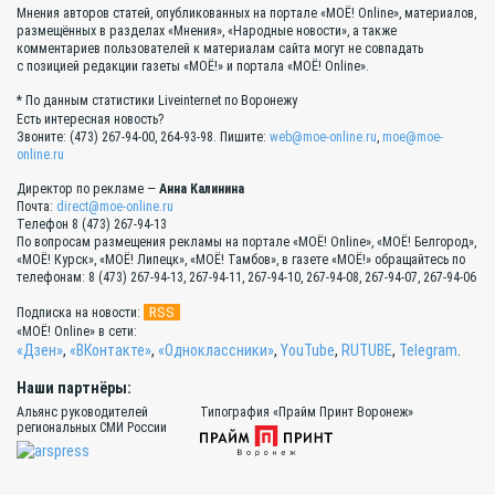
Мнения авторов статей, опубликованных на портале «МОЁ! Online», материалов,
размещённых в разделах «Мнения», «Народные новости», а также
комментариев пользователей к материалам сайта могут не совпадать
с позицией редакции газеты «МОЁ!» и портала «МОЁ! Online».
* По данным статистики Liveinternet по Воронежу
Есть интересная новость?
Звоните: (473) 267-94-00, 264-93-98. Пишите:
web@moe-online.ru
,
moe@moe-
online.ru
Директор по рекламе —
Анна Калинина
Почта:
direct@moe-online.ru
Телефон 8 (473) 267-94-13
По вопросам размещения рекламы на портале «МОЁ! Online», «МОЁ! Белгород»,
«МОЁ! Курск», «МОЁ! Липецк», «МОЁ! Тамбов», в газете «МОЁ!» обращайтесь по
телефонам: 8 (473) 267-94-13, 267-94-11, 267-94-10, 267-94-08, 267-94-07, 267-94-06
RSS
Подписка на новости:
«МОЁ! Online» в сети:
«Дзен»
,
«ВКонтакте»
,
«Одноклассники»
,
YouTube
,
RUTUBE
,
Telegram
.
Наши партнёры:
Альянс руководителей
Типография «Прайм Принт Воронеж»
региональных СМИ России