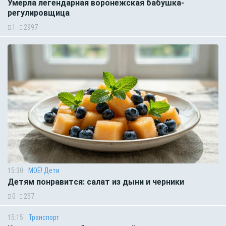
Умерла легендарная воронежская бабушка-
регулировщица
1
2997
15:30
МОЁ! Дети
Детям понравится: салат из дыни и черники
0
257
15:15
Транспорт