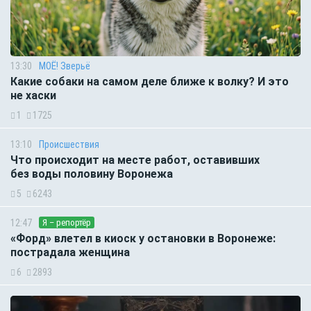
13:30
МОЁ! Зверьё
Какие собаки на самом деле ближе к волку? И это
не хаски
1
1725
13:10
Происшествия
Что происходит на месте работ, оставивших
без воды половину Воронежа
5
6243
12:47
Я – репортёр
«Форд» влетел в киоск у остановки в Воронеже:
пострадала женщина
6
2893