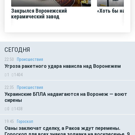
5631
Закрылся Воронежский
«Хоть бы наш с
керамический завод
СЕГОДНЯ
22:50
Происшествия
Угроза ракетного удара нависла над Воронежем
1
1404
22:35
Происшествия
Украинские БПЛА надвигаются на Воронеж — воют
сирены
0
1438
19:45
Гороскоп
Овны заключат сделку, а Раков ждут перемены.
Гороскоп для всех знаков зодиака на воскресенье, 9