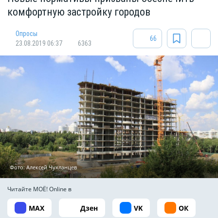
комфортную застройку городов
Опросы
66
23.08.2019 06:37
6363
Фото: Алексей Чухланцев
Читайте МОЁ! Online в
MAX
Дзен
VK
ОК