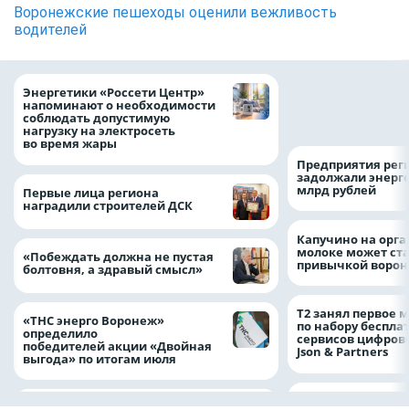
Воронежские пешеходы оценили вежливость
водителей
Как воронежцам 
Энергетики «Россети Центр»
оформить ДТП и н
напоминают о необходимости
пробку?
соблюдать допустимую
нагрузку на электросеть
во время жары
Предприятия рег
задолжали энерг
млрд рублей
Первые лица региона
наградили строителей ДСК
Капучино на орг
молоке может ста
«Побеждать должна не пустая
привычкой воро
болтовня, а здравый смысл»
Т2 занял первое 
«ТНС энерго Воронеж»
по набору беспла
определило
сервисов цифров
победителей акции «Двойная
Json & Partners
выгода» по итогам июля