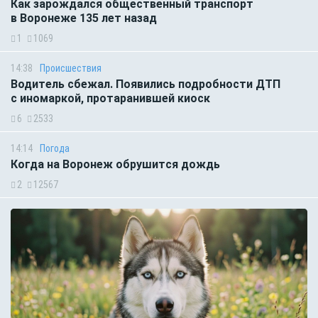
Как зарождался общественный транспорт
в Воронеже 135 лет назад
1
1069
14:38
Происшествия
Водитель сбежал. Появились подробности ДТП
с иномаркой, протаранившей киоск
6
2533
14:14
Погода
Когда на Воронеж обрушится дождь
2
12567