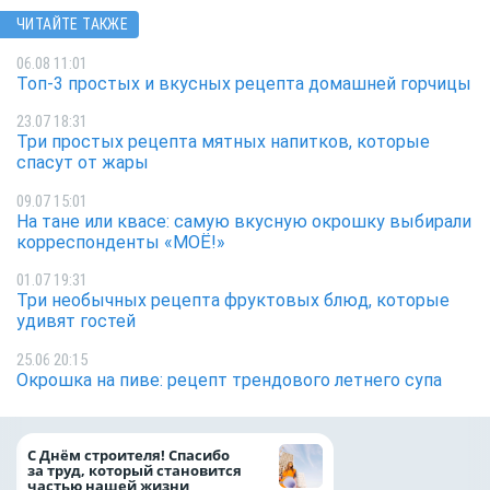
ЧИТАЙТЕ ТАКЖЕ
06.08 11:01
Топ-3 простых и вкусных рецепта домашней горчицы
23.07 18:31
Три простых рецепта мятных напитков, которые
спасут от жары
09.07 15:01
На тане или квасе: самую вкусную окрошку выбирали
корреспонденты «МОЁ!»
01.07 19:31
Три необычных рецепта фруктовых блюд, которые
удивят гостей
25.06 20:15
Окрошка на пиве: рецепт трендового летнего супа
«ТНС энерго Вор
С Днём строителя! Спасибо
определило
за труд, который становится
победителей акц
частью нашей жизни
выгода» по итог