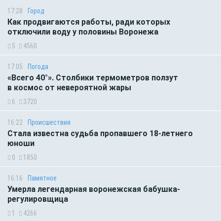
17:28
Город
Как продвигаются работы, ради которых
отключили воду у половины Воронежа
5
4560
17:05
Погода
«Всего 40°». Столбики термометров ползут
в космос от невероятной жары
6
3720
16:22
Происшествия
Стала известна судьба пропавшего 18-летнего
юноши
0
1850
16:16
Памятное
Умерла легендарная воронежская бабушка-
регулировщица
1
4266