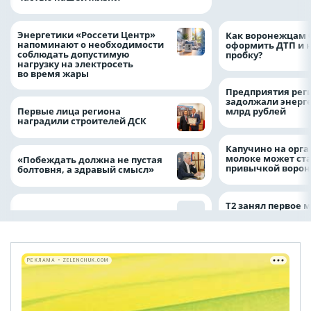
Энергетики «Россети Центр»
Как воронежцам 
напоминают о необходимости
оформить ДТП и н
соблюдать допустимую
пробку?
нагрузку на электросеть
во время жары
Предприятия рег
задолжали энерг
Первые лица региона
млрд рублей
наградили строителей ДСК
Капучино на орг
молоке может ста
«Побеждать должна не пустая
привычкой воро
болтовня, а здравый смысл»
Т2 занял первое 
РЕКЛАМА • ZELENCHUK.COM