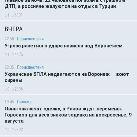
Главное за ночь: 22 человека погибли в страшном
ДТП, а россияне жалуются на отдых в Турции
1
5301
ВЧЕРА
22:50
Происшествия
Угроза ракетного удара нависла над Воронежем
1
4475
22:35
Происшествия
Украинские БПЛА надвигаются на Воронеж — воют
сирены
0
2896
19:45
Гороскоп
Овны заключат сделку, а Раков ждут перемены.
Гороскоп для всех знаков зодиака на воскресенье, 9
августа
0
5802