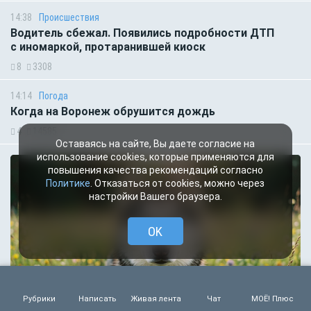
14:38
Происшествия
Водитель сбежал. Появились подробности ДТП
с иномаркой, протаранившей киоск
8
3308
14:14
Погода
Когда на Воронеж обрушится дождь
4
14585
Оставаясь на сайте, Вы даете согласие на
использование cookies, которые применяются для
повышения качества рекомендаций согласно
Политике
. Отказаться от cookies, можно через
настройки Вашего браузера.
OK
Рубрики
Написать
Живая лента
Чат
МОЁ! Плюс