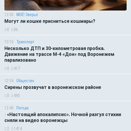
13:30
МОЁ! Зверьё
Могут ли кошке присниться кошмары?
0
86
13:10
Транспорт
Несколько ДТП и 30-километровая пробка.
Движение на трассе М-4 «Дон» под Воронежем
парализовано
0
417
12:54
Общество
Сирены прозвучат в воронежском районе
0
490
12:40
Погода
«Настоящий апокалипсис». Ночной разгул стихии
сняли на видео воронежцы
2
1414