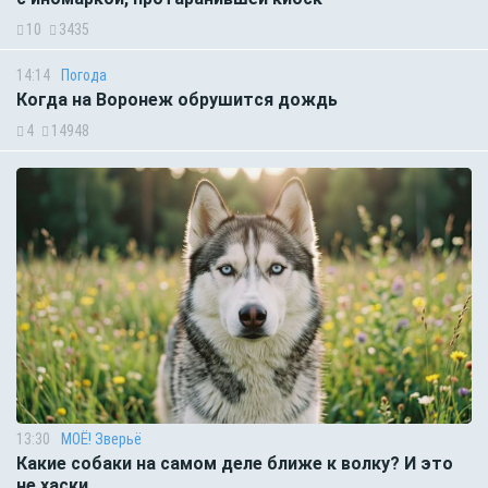
10
3435
14:14
Погода
Когда на Воронеж обрушится дождь
4
14948
13:30
МОЁ! Зверьё
Какие собаки на самом деле ближе к волку? И это
не хаски