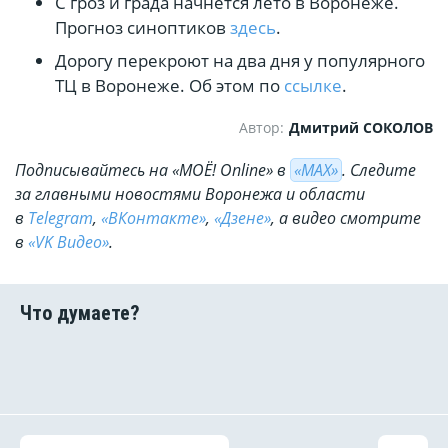
С гроз и града начнётся лето в Воронеже.
Прогноз синоптиков
здесь
.
Дорогу перекроют на два дня у популярного
ТЦ в Воронеже. Об этом по
ссылке
.
Автор:
Дмитрий СОКОЛОВ
Подписывайтесь на «МОЁ! Online» в
«МАХ»
. Cледите
за главными новостями Воронежа и области
в
Telegram
,
«ВКонтакте»
,
«Дзене»
, а видео смотрите
в
«VK Видео»
.