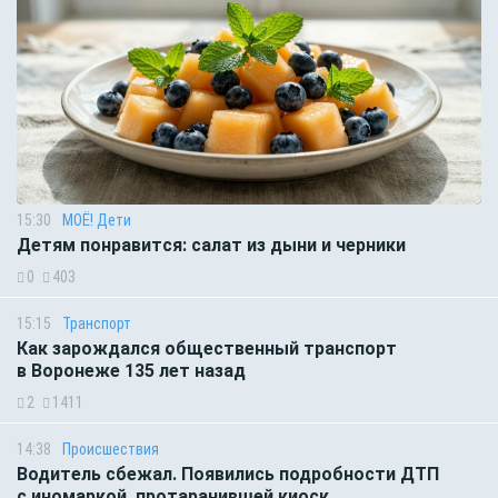
15:30
МОЁ! Дети
Детям понравится: салат из дыни и черники
0
403
15:15
Транспорт
Как зарождался общественный транспорт
в Воронеже 135 лет назад
2
1411
14:38
Происшествия
Водитель сбежал. Появились подробности ДТП
с иномаркой, протаранившей киоск