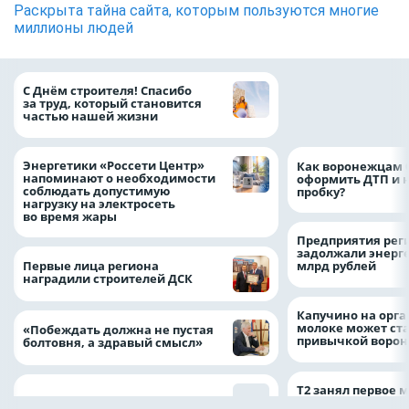
Раскрыта тайна сайта, которым пользуются многие
миллионы людей
«ТНС энерго Вор
С Днём строителя! Спасибо
определило
за труд, который становится
победителей акц
частью нашей жизни
выгода» по итог
Энергетики «Россети Центр»
Как воронежцам 
напоминают о необходимости
оформить ДТП и н
соблюдать допустимую
пробку?
нагрузку на электросеть
во время жары
Предприятия рег
задолжали энерг
Первые лица региона
млрд рублей
наградили строителей ДСК
Капучино на орг
молоке может ста
«Побеждать должна не пустая
привычкой воро
болтовня, а здравый смысл»
Т2 занял первое 