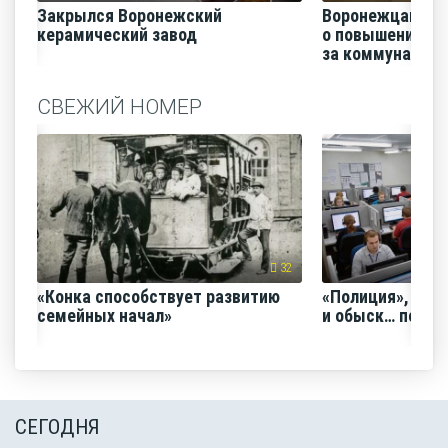
Закрылся Воронежский
Воронежцам на
керамический завод
о повышении п
за коммунальные
СВЕЖИЙ НОМЕР
32
«Конка способствует развитию
«Полиция», «Ро
семейных начал»
и обыск… по ви
СЕГОДНЯ