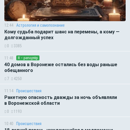
12:44
Астрология и самопознание
Кому судьба подарит шанс на перемены, а кому —
долгожданный успех
0
3385
11:48
Я – репортёр
40 домов в Воронеже остались без воды раньше
обещанного
7
4250
11:14
Происшествия
Ракетную опасность дважды за ночь объявляли
в Воронежской области
0
1193
10:40
Происшествия