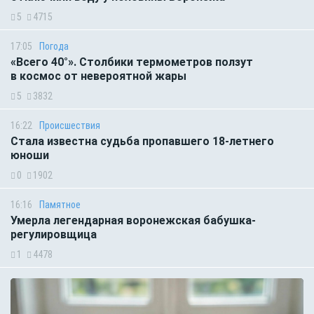
5
4715
17:05
Погода
«Всего 40°». Столбики термометров ползут
в космос от невероятной жары
5
3832
16:22
Происшествия
Стала известна судьба пропавшего 18-летнего
юноши
0
1902
16:16
Памятное
Умерла легендарная воронежская бабушка-
регулировщица
1
4478