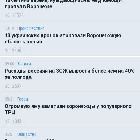
18-летний парень, нуждающийся в медпомощи,
пропал в Воронеже
0
1522
10:19
Происшествия
13 украинских дронов атаковали Воронежскую
область ночью
0
1081
09:00
Деньги
Расходы россиян на ЗОЖ выросли более чем на 40%
за полгода
0
637
08:31
Город
Огромную яму заметили воронежцы у популярного
ТРЦ
2
3431
05:51
Общество