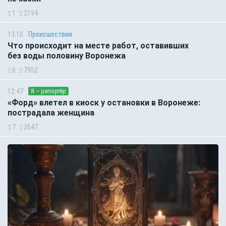
1
2194
13:10
Происшествия
Что происходит на месте работ, оставивших
без воды половину Воронежа
6
7952
12:47
Я – репортёр
«Форд» влетел в киоск у остановки в Воронеже:
пострадала женщина
7
3547