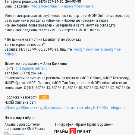
Телефоны редакции:
(473) 267-94-00, 264-93-98
E-mail редакции:
web@moe-online.ru
и
moe@moe-online.ru
Мнения авторов статей, опубликованных на портале «МОЁ! Online», материалов,
размещённых в разделах «Мнения», «Народные новости», а также
комментариев пользователей к материалам сайта могут не совпадать
с позицией редакции газеты «МОЁ!» и портала «МОЁ! Online».
* По данным статистики Liveinternet по Воронежу
Есть интересная новость?
Звоните: (473) 267-94-00, 264-93-98. Пишите:
web@moe-online.ru
,
moe@moe-
online.ru
Директор по рекламе —
Анна Калинина
Почта:
direct@moe-online.ru
Телефон 8 (473) 267-94-13
По вопросам размещения рекламы на портале «МОЁ! Online», «МОЁ! Белгород»,
«МОЁ! Курск», «МОЁ! Липецк», «МОЁ! Тамбов», в газете «МОЁ!» обращайтесь по
телефонам: 8 (473) 267-94-13, 267-94-11, 267-94-10, 267-94-08, 267-94-07, 267-94-06
RSS
Подписка на новости:
«МОЁ! Online» в сети:
«Дзен»
,
«ВКонтакте»
,
«Одноклассники»
,
YouTube
,
RUTUBE
,
Telegram
.
Наши партнёры:
Альянс руководителей
Типография «Прайм Принт Воронеж»
региональных СМИ России