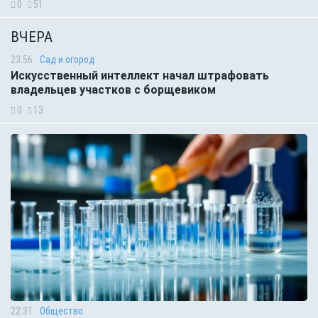
0
51
ВЧЕРА
23:56
Сад и огород
Искусственный интеллект начал штрафовать
владельцев участков с борщевиком
0
13
22:31
Общество