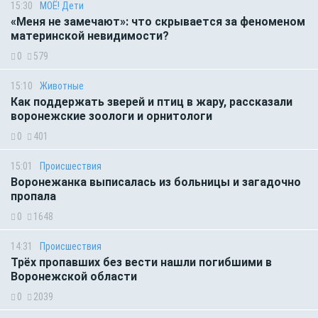
15:30
МОЁ! Дети
«Меня не замечают»: что скрывается за феноменом
материнской невидимости?
0
579
15:10
Животные
Как поддержать зверей и птиц в жару, рассказали
воронежские зоологи и орнитологи
0
401
15:01
Происшествия
Воронежанка выписалась из больницы и загадочно
пропала
0
1648
14:31
Происшествия
Трёх пропавших без вести нашли погибшими в
Воронежской области
0
2039