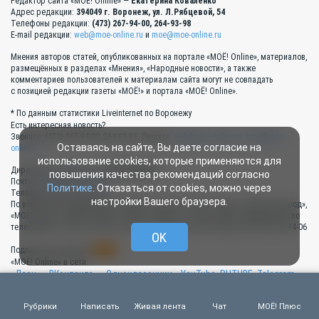
Редактор сайта «МОЁ! Online» —
Екатерина Коваленко
Адрес редакции:
394049 г. Воронеж, ул. Л.Рябцевой, 54
Телефоны редакции:
(473) 267-94-00, 264-93-98
E-mail редакции:
web@moe-online.ru
и
moe@moe-online.ru
Мнения авторов статей, опубликованных на портале «МОЁ! Online», материалов,
размещённых в разделах «Мнения», «Народные новости», а также
комментариев пользователей к материалам сайта могут не совпадать
с позицией редакции газеты «МОЁ!» и портала «МОЁ! Online».
* По данным статистики Liveinternet по Воронежу
Есть интересная новость?
Звоните: (473) 267-94-00, 264-93-98. Пишите:
web@moe-online.ru
,
moe@moe-
Оставаясь на сайте, Вы даете согласие на
online.ru
использование cookies, которые применяются для
Директор по рекламе —
Анна Калинина
повышения качества рекомендаций согласно
Почта:
direct@moe-online.ru
Политике
. Отказаться от cookies, можно через
Телефон 8 (473) 267-94-13
настройки Вашего браузера.
По вопросам размещения рекламы на портале «МОЁ! Online», «МОЁ! Белгород»,
«МОЁ! Курск», «МОЁ! Липецк», «МОЁ! Тамбов», в газете «МОЁ!» обращайтесь по
телефонам: 8 (473) 267-94-13, 267-94-11, 267-94-10, 267-94-08, 267-94-07, 267-94-06
OK
RSS
Подписка на новости:
«МОЁ! Online» в сети:
«Дзен»
,
«ВКонтакте»
,
«Одноклассники»
,
YouTube
,
RUTUBE
,
Telegram
.
Наши партнёры:
Рубрики
Написать
Живая лента
Чат
МОЁ! Плюс
Альянс руководителей
Типография «Прайм Принт Воронеж»