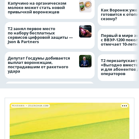
Капучино на органическом
молоке может стать новой
Как Воронеж уже 
привычкой воронежцев
готовится к отоп
сезону?
Т2 занял первое место
по набору бесплатных
Первый в мире э
сервисов цифровой защиты —
с ВВЭР-1200 покол
Json & Partners
отмечает 10-лет
Депутат Госдумы добивается
Т2 перезапускает
выплат воронежцам,
«Выгодно вместе
пострадавшим от ракетного
и для абонентов 
удара
операторов
РЕКЛАМА • ZELENCHUK.COM