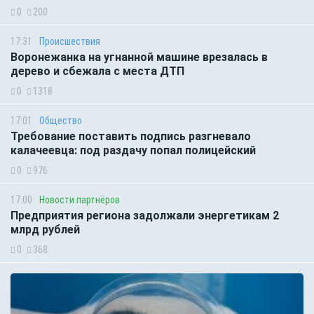
0
200
17:31
Происшествия
Воронежанка на угнанной машине врезалась в
дерево и сбежала с места ДТП
0
1318
17:01
Общество
Требование поставить подпись разгневало
калачеевца: под раздачу попал полицейский
0
976
17:00
Новости партнёров
Предприятия региона задолжали энергетикам 2
млрд рублей
0
368