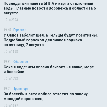
Последствия налёта БПЛА и карта отключений
воды. Главные новости Воронежа и области за 6
августа
0
2993
19:45
Гороскоп
У Овнов заболит шея, а Тельцы будут позитивны.
Подробный гороскоп для знаков зодиака
на пятницу, 7 августа
0
1698
19:31
Общество
Секс в воде: чем опасна близость в ванне, море
и бассейне
0
1763
19:01
Транспорт
За бассейн в автомобиле ответит по закону
молодой воронежец
2
1387