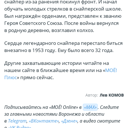
снайпер из-за ранения покинул фронт. И начал
обучать молодых стрелков в снайперской школе.
Был награждён орденами, представлен к званию
Героя Советского Союза. После войны вернулся
в родную деревню, возглавил колхоз.
Сердце легендарного снайпера перестало биться
внезапно в 1953 году. Ему было всего 32 года.
Другие захватывающие истории читайте на
нашем сайте в ближайшее время или на «
МОЁ!
Плюс
» прямо сейчас.
Автор:
Лев КОМОВ
Подписывайтесь на «МОЁ! Online» в
«МАХ»
. Cледите
за главными новостями Воронежа и области
в
Telegram
,
«ВКонтакте»
,
«Дзене»
, а видео смотрите
в
«VK Видео»
.