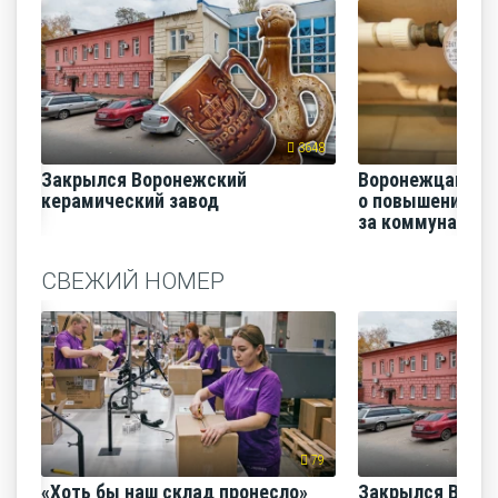
3648
Закрылся Воронежский
Воронежцам на
керамический завод
о повышении п
за коммунальные
СВЕЖИЙ НОМЕР
79
«Хоть бы наш склад пронесло»
Закрылся Воро