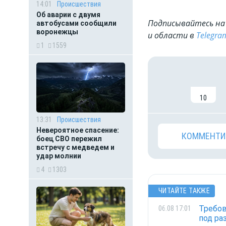
14:01
Происшествия
Об аварии с двумя
Подписывайтесь на 
автобусами сообщили
воронежцы
и области в
Telegra
1
1559
10
13:31
Происшествия
Невероятное спасение:
КОММЕНТИ
боец СВО пережил
встречу с медведем и
удар молнии
4
1303
ЧИТАЙТЕ ТАКЖЕ
Требов
06.08 17:01
под ра