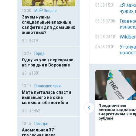
«Я заж
06.08 15:31
чужих 
13:30
МОЁ! Зверьё
Зачем нужны
Главно
06.08 07:06
специальные влажные
изнаси
салфетки для домашних
животных?
Wildbe
06.08 00:18
0
219
Утонув
05.08 20:01
новост
13:27
Город
Одну из улиц перекрыли
на три дня в Воронеже
0
1001
13:17
Происшествия
Мать пыталась спасти
выпавшего из окна
малыша: оба погибли
Предприятия
региона задолжа
0
3452
энергетикам 2 мл
рублей
13:15
Погода
Аномальная 37-
градусная жара