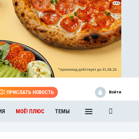
ЭТО БЫЛО В АФГАН
Книга памяти воронежских
воинов-интернационалистов
ПРИСЛАТЬ НОВОСТЬ
Войти
ИЯ
МОЁ! ПЛЮС
ТЕМЫ
ЭТО БЫЛО В АФГАН
Книга памяти воронежских
воинов-интернационалистов