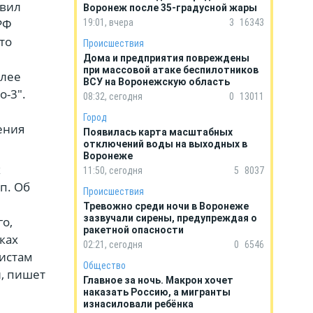
явил
Воронеж после 35-градусной жары
РФ
19:01, вчера
3
16343
то
Происшествия
Дома и предприятия повреждены
при массовой атаке беспилотников
олее
ВСУ на Воронежскую область
о-3".
08:32, сегодня
0
13011
Город
ения
Появилась карта масштабных
отключений воды на выходных в
Воронеже
х
11:50, сегодня
5
8037
п. Об
Происшествия
Тревожно среди ночи в Воронеже
зазвучали сирены, предупреждая о
о,
ракетной опасности
ках
02:21, сегодня
0
6546
листам
Общество
и, пишет
Главное за ночь. Макрон хочет
наказать Россию, а мигранты
изнасиловали ребёнка