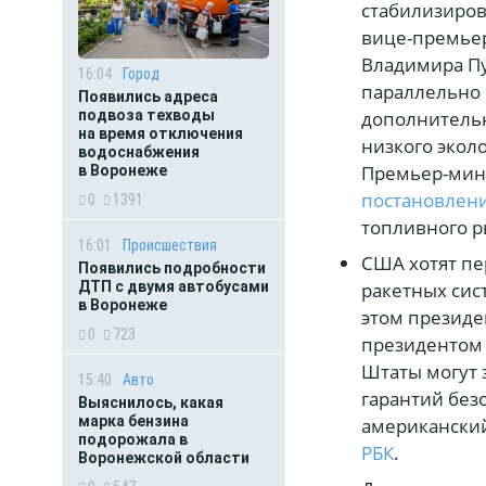
стабилизиров
вице-премьер
Владимира Пу
16:04
Город
параллельно 
Появились адреса
дополнительн
подвоза техводы
на время отключения
низкого эколо
водоснабжения
Премьер-мин
в Воронеже
постановлен
0
1391
топливного р
16:01
Происшествия
США хотят пе
Появились подробности
ракетных сис
ДТП с двумя автобусами
в Воронеже
этом президе
0
723
президентом 
Штаты могут 
15:40
Авто
гарантий без
Выяснилось, какая
марка бензина
американский
подорожала в
РБК
.
Воронежской области