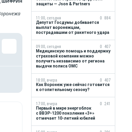
д ШИФРИН
защиты — Json & Partners
Воронежа
11:00, сегодня
0
884
Депутат Госдумы добивается
выплат воронежцам,
пострадавшим от ракетного удара
09:00, сегодня
0
407
Медицинскую помощь и поддержку
страховой компании можно
получить независимо от региона
выдачи полиса ОМС
18:00, вчера
0
407
Как Воронеж уже сейчас готовится
к отопительному сезону?
17:00, вчера
0
241
Первый в мире энергоблок
с ВВЭР-1200 поколения «3+»
отмечает 10-летний юбилей