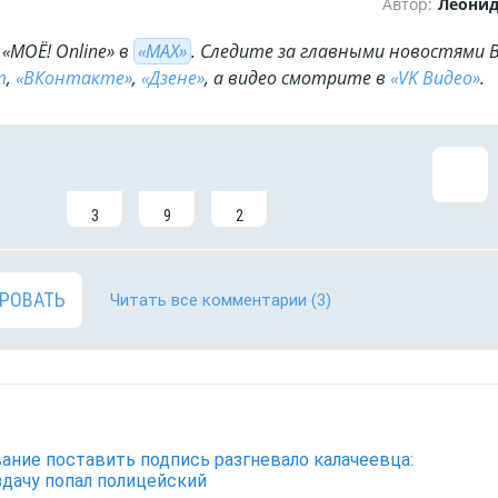
Автор:
Леони
«МОЁ! Online» в
«МАХ»
. Cледите за главными новостями 
m
,
«ВКонтакте»
,
«Дзене»
, а видео смотрите в
«VK Видео»
.
3
9
2
РОВАТЬ
Читать все комментарии
(3)
ание поставить подпись разгневало калачеевца:
здачу попал полицейский