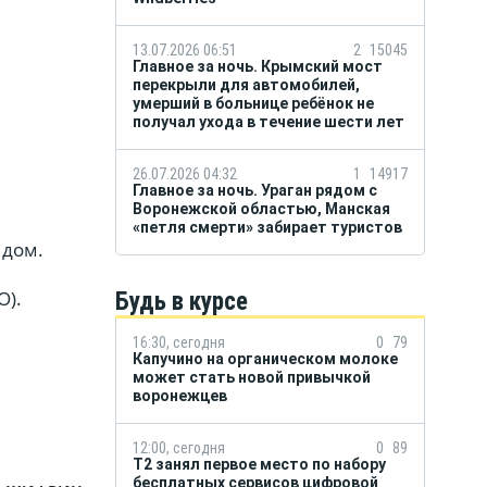
13.07.2026 06:51
2
15045
Главное за ночь. Крымский мост
перекрыли для автомобилей,
умерший в больнице ребёнок не
получал ухода в течение шести лет
26.07.2026 04:32
1
14917
Главное за ночь. Ураган рядом с
Воронежской областью, Манская
«петля смерти» забирает туристов
 дом.
О).
Будь в курсе
16:30, сегодня
0
79
Капучино на органическом молоке
может стать новой привычкой
воронежцев
12:00, сегодня
0
89
Т2 занял первое место по набору
бесплатных сервисов цифровой