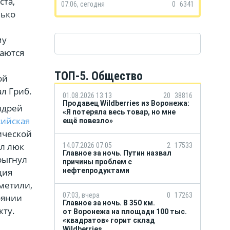
ста,
07:06, сегодня
0
6341
лько
Ф
му
маются
ТОП-5. Общество
ой
л Гриб.
01.08.2026 13:13
20
38816
Продавец Wildberries из Воронежа:
ндрей
«Я потеряла весь товар, но мне
сийская
ещё повезло»
ической
ыл люк
14.07.2026 07:05
2
17533
Главное за ночь. Путин назвал
рыгнул
причины проблем с
ция
нефтепродуктами
тметили,
07:03, вчера
0
17263
оянии
Главное за ночь. В 350 км.
кту.
от Воронежа на площади 100 тыс.
«квадратов» горит склад
Wildberries