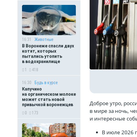
16:31
Животные
В Воронеже спасли двух
котят, которых
пытались утопить
в водохранилище
1
418
16:30
Будь в курсе
Капучино
на органическом молоке
может стать новой
Доброе утро, росс
привычкой воронежцев
в мире за ночь, ч
0
173
и интересные соб
В июле 2026 