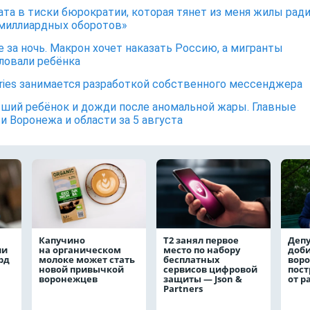
ата в тиски бюрократии, которая тянет из меня жилы рад
миллиардных оборотов»
е за ночь. Макрон хочет наказать Россию, а мигранты
ловали ребёнка
rries занимается разработкой собственного мессенджера
ший ребёнок и дожди после аномальной жары. Главные
и Воронежа и области за 5 августа
Капучино
Т2 занял первое
Депу
ли
на органическом
место по набору
доби
рд
молоке может стать
бесплатных
вор
новой привычкой
сервисов цифровой
пос
воронежцев
защиты — Json &
от р
Partners