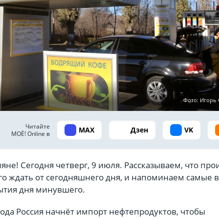
Фото: Игор
Читайте
MAX
Дзен
VK
МОЁ! Online в
ияне! Сегодня четверг, 9 июля. Рассказываем, что пр
его ждать от сегодняшнего дня, и напоминаем самые
ытия дня минувшего.
года Россия начнёт импорт нефтепродуктов, чтобы