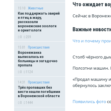
Что ожидает во
15:10
Животные
Как поддержать зверей
Сейчас в Воронеже
и птиц в жару,
рассказали
воронежские зоологи
Важные новости
и орнитологи
0
259
Что и почему про
15:01
Происшествия
Воронежанка
Столб чёрного ды
выписалась из
больницы и загадочно
пропала
Полсотни машин. 
0
1124
«Продал машину и
14:31
Происшествия
обернулось заклю
Трёх пропавших без
вести нашли погибшими
в Воронежской области
Появились фото
со
0
1444