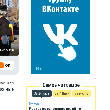
ь ФИЛОНОВ
ОК
оизошло
Самое читаемое
 важные
За 24 часа
За 7 Дней
За месяц
Погода
Резкое похолодание придёт в