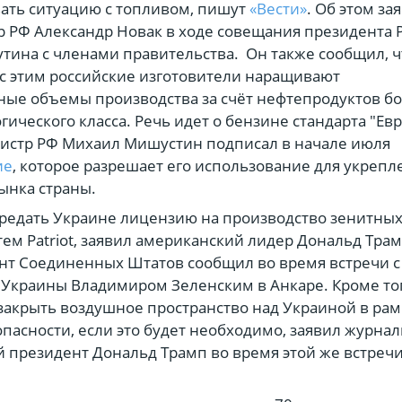
ать ситуацию с топливом, пишут
«Вести»
. Об этом за
 РФ Александр Новак в ходе совещания президента 
тина с членами правительства. Он также сообщил, ч
с этим российские изготовители наращивают
ые объемы производства за счёт нефтепродуктов б
гического класса. Речь идет о бензине стандарта "Евр
истр РФ Михаил Мишустин подписал в начале июля
ие
, которое разрешает его использование для укрепл
ынка страны.
редать Украине лицензию на производство зенитны
тем Patriot, заявил американский лидер Дональд Трам
нт Соединенных Штатов сообщил во время встречи с
Украины Владимиром Зеленским в Анкаре. Кроме тог
закрыть воздушное пространство над Украиной в рам
опасности, если это будет необходимо, заявил журна
 президент Дональд Трамп во время этой же встреч