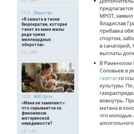
Дополнительн
0
547
предлагается
15:31
Общество
МРОТ, заяви
«Я зажата в тиски
Владислав Гри
бюрократии, которая
тянет из меня жилы
прибавка обя
ради чужих
спортом, забо
миллиардных
в санаторий, 
оборотов»
выплаты долж
5
997
В Раменском 
Соловьев в р
газета»
со сс
культуры. По
газораспреде
15:30
МОЁ! Дети
вовнутрь. Пр
«Меня не замечают»:
метана в кол
что скрывается за
феноменом
что молодые 
материнской
алкогольного
невидимости?
0
411