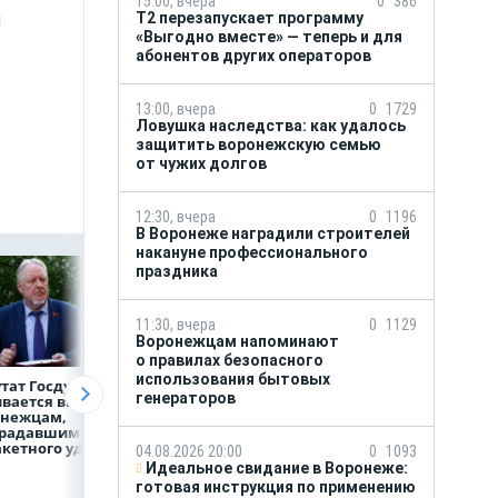
15:00, вчера
0
386
и
Т2 перезапускает программу
«Выгодно вместе» — теперь и для
абонентов других операторов
13:00, вчера
0
1729
Ловушка наследства: как удалось
защитить воронежскую семью
от чужих долгов
12:30, вчера
0
1196
В Воронеже наградили строителей
накануне профессионального
праздника
11:30, вчера
0
1129
Воронежцам напоминают
о правилах безопасного
использования бытовых
тат Госдумы
Медицинскую
Как Воронеж уже
генераторов
вается выплат
помощь
сейчас готовится
онежцам,
и поддержку
к отопительному
традавшим
страховой компании
сезону?
акетного удара
можно получить
04.08.2026 20:00
0
1093
независимо
Идеальное свидание в Воронеже:
от региона выдачи
готовая инструкция по применению
полиса ОМС