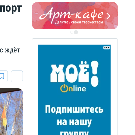
мпорт
ЭТО БЫЛО В АФГАН
Книга памяти воронежских
с ждёт
воинов-интернационалистов