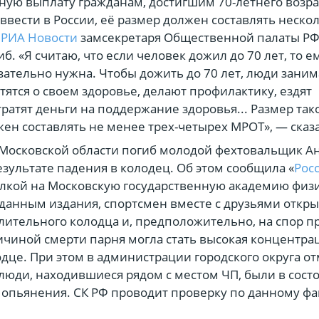
ую выплату гражданам, достигшим 70-летнего возра
 ввести в России, её размер должен составлять неско
л
РИА Новости
замсекретаря Общественной палаты Р
б. «Я считаю, что если человек дожил до 70 лет, то е
зательно нужна. Чтобы дожить до 70 лет, люди зани
тятся о своем здоровье, делают профилактику, ездят
тратят деньги на поддержание здоровья... Размер так
ен составлять не менее трех-четырех МРОТ», — сказа
Московской области погиб молодой фехтовальщик А
езультате падения в колодец. Об этом сообщила «
Рос
ылкой на Московскую государственную академию физ
 данным издания, спортсмен вместе с друзьями откр
лительного колодца и, предположительно, на спор п
ичиной смерти парня могла стать высокая концентра
одце. При этом в администрации городского округа о
люди, находившиеся рядом с местом ЧП, были в сост
 опьянения. СК РФ проводит проверку по данному фа