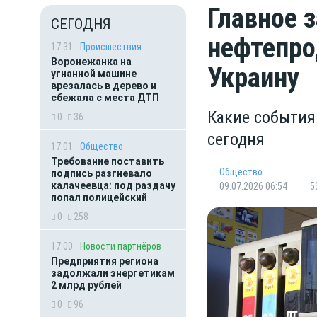
Главное 
СЕГОДНЯ
нефтепро
17:31
Происшествия
Воронежанка на
Украину
угнанной машине
врезалась в дерево и
сбежала с места ДТП
Какие события
0
36
сегодня
17:01
Общество
Требование поставить
Общество
подпись разгневало
калачеевца: под раздачу
09.07.2026 06:54
5
попал полицейский
0
258
17:00
Новости партнёров
Предприятия региона
задолжали энергетикам
2 млрд рублей
0
96