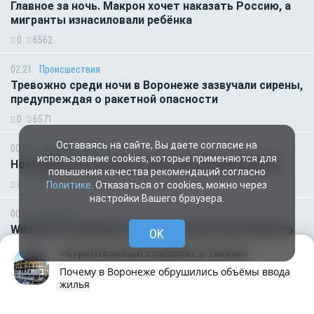
Главное за ночь. Макрон хочет наказать Россию, а
мигранты изнасиловали ребёнка
0
6562
02:21
Происшествия
Тревожно среди ночи в Воронеже зазвучали сирены,
предупреждая о ракетной опасности
0
6571
Оставаясь на сайте, Вы даете согласие на
00:23
Происшествия
использование cookies, которые применяются для
Нововоронеж оказался под угрозой удара БПЛА
повышения качества рекомендаций согласно
0
2852
Политике
. Отказаться от cookies, можно через
настройки Вашего браузера.
00:18
Общество
Wildberries занимается разработкой собственного
OK
мессенджера
«Строительный комплекс в тисках»
0
1081
Почему в Воронеже обрушились объёмы ввода
жилья
ВЧЕРА
Рубрики
Написать
Живая лента
Чат
МОЁ! Плюс