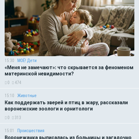
15:30
МОЁ! Дети
«Меня не замечают»: что скрывается за феноменом
материнской невидимости?
0
474
15:10
Животные
Как поддержать зверей и птиц в жару, рассказали
воронежские зоологи и орнитологи
0
313
15:01
Происшествия
Воронежанка выписалась из больницы и загадочно