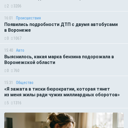
2
3206
16:01
Происшествия
Появились подробности ДТП с двумя автобусами
в Воронеже
0
1067
15:40
Авто
Выяснилось, какая марка бензина подорожала в
Воронежской области
0
760
15:31
Общество
«Я зажата в тиски бюрократии, которая тянет
из меня жилы ради чужих миллиардных оборотов»
5
1316