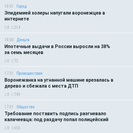
18:01
Город
Эпидемией холеры напугали воронежцев в
интернете
0
214
18:00
Деньги
Ипотечные выдачи в России выросли на 38%
за семь месяцев
0
72
17:31
Происшествия
Воронежанка на угнанной машине врезалась в
дерево и сбежала с места ДТП
0
749
17:01
Общество
Требование поставить подпись разгневало
калачеевца: под раздачу попал полицейский
0
655