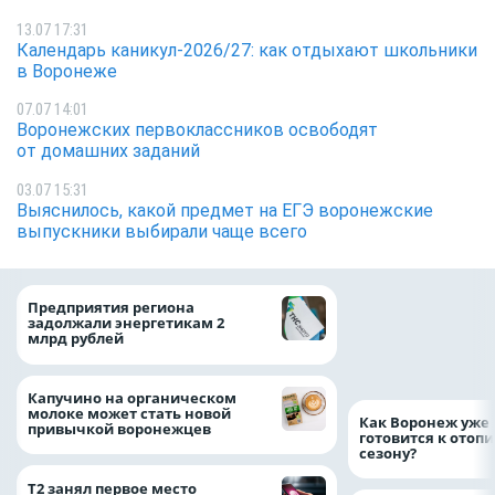
13.07 17:31
Календарь каникул-2026/27: как отдыхают школьники
в Воронеже
07.07 14:01
Воронежских первоклассников освободят
от домашних заданий
03.07 15:31
Выяснилось, какой предмет на ЕГЭ воронежские
выпускники выбирали чаще всего
Медицинскую по
Предприятия региона
и поддержку стр
задолжали энергетикам 2
компании можно 
млрд рублей
независимо от ре
выдачи полиса
Капучино на органическом
молоке может стать новой
Как Воронеж уже 
привычкой воронежцев
готовится к отоп
сезону?
Т2 занял первое место