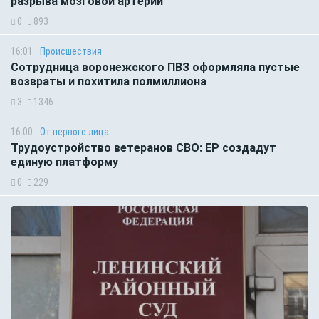
разрыва мозговой артерии
0
893
16:01
Происшествия
Сотрудница воронежского ПВЗ оформляла пустые
возвраты и похитила полмиллиона
3
1346
16:00
От первого лица
Трудоустройство ветеранов СВО: ЕР создадут
единую платформу
0
229