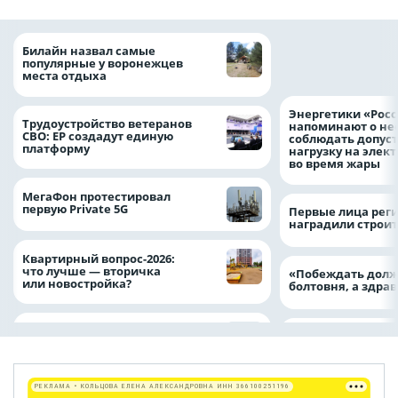
С Днём строителя
Билайн назвал самые
за труд, который
популярные у воронежцев
частью нашей ж
места отдыха
Энергетики «Росс
Трудоустройство ветеранов
напоминают о не
СВО: ЕР создадут единую
соблюдать допус
платформу
нагрузку на элек
во время жары
МегаФон протестировал
первую Private 5G
Первые лица рег
наградили строи
Квартирный вопрос-2026:
что лучше — вторичка
«Побеждать долж
или новостройка?
болтовня, а здр
РЕКЛАМА • КОЛЬЦОВА ЕЛЕНА АЛЕКСАНДРОВНА ИНН 366100251196