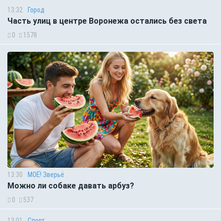
13:32
Город
Часть улиц в центре Воронежа остались без света
0
1578
13:30
МОЁ! Зверьё
Можно ли собаке давать арбуз?
0
537
13:01
Спорт