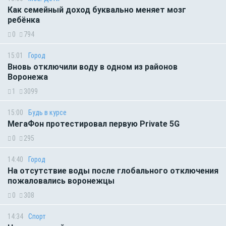
Как семейный доход буквально меняет мозг
ребёнка
0
794
15:01
Город
Вновь отключили воду в одном из районов
Воронежа
1
3099
15:00
Будь в курсе
МегаФон протестировал первую Private 5G
0
295
14:40
Город
На отсутствие воды после глобального отключения
пожаловались воронежцы
0
308
14:34
Спорт