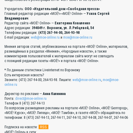
Учредитель:
ООО «Издательский дом «Свободная пресса»
Главный редактор редакции «МОЁ!»-«МОЁ! Online» —
Усков Сергей
Владимирович
Редактор сайта «МОЁ! Online» —
Екатерина Коваленко
Адрес редакции:
394049 г. Воронеж, ул. Л.Рябцевой, 54
Телефоны редакции:
(473) 267-94-00, 264-93-98
E-mail редакции:
web@moe-online.ru
и
moe@moe-online.ru
Мнения авторов статей, опубликованных на портале «МОЁ! Online», материалов,
размещённых в разделах «Мнения», «Народные новости», а также
комментариев пользователей к материалам сайта могут не совпадать
с позицией редакции газеты «МОЁ!» и портала «МОЁ! Online».
* По данным статистики Liveinternet по Воронежу
Есть интересная новость?
Звоните: (473) 267-94-00, 264-93-98. Пишите:
web@moe-online.ru
,
moe@moe-
online.ru
Директор по рекламе —
Анна Калинина
Почта:
direct@moe-online.ru
Телефон 8 (473) 267-94-13
По вопросам размещения рекламы на портале «МОЁ! Online», «МОЁ! Белгород»,
«МОЁ! Курск», «МОЁ! Липецк», «МОЁ! Тамбов», в газете «МОЁ!» обращайтесь по
телефонам: 8 (473) 267-94-13, 267-94-11, 267-94-10, 267-94-08, 267-94-07, 267-94-06
RSS
Подписка на новости:
«МОЁ! Online» в сети: