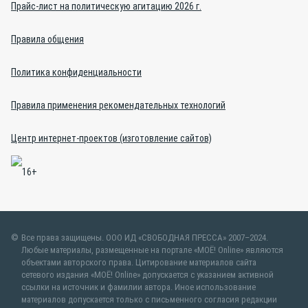
Прайс-лист на политическую агитацию 2026 г.
Правила общения
Политика конфиденциальности
Правила применения рекомендательных технологий
Центр интернет-проектов (изготовление сайтов)
Все права защищены. ООО ИД «СВОБОДНАЯ ПРЕССА» 2007–2024.
Любые материалы, размещенные на портале «МОЁ! Online» являются
объектами авторского права. Цитирование материалов сайта
сетевого издания «МОЁ! Online» допускается с указанием активной
ссылки на источник и фамилии автора. Иное использование
материалов допускается только с письменного согласия редакции