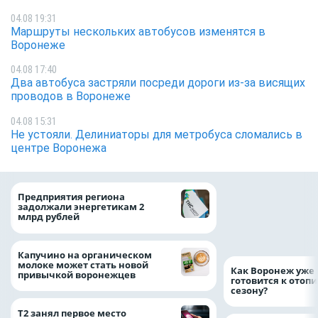
04.08 19:31
Маршруты нескольких автобусов изменятся в
Воронеже
04.08 17:40
Два автобуса застряли посреди дороги из-за висящих
проводов в Воронеже
04.08 15:31
Не устояли. Делиниаторы для метробуса сломались в
центре Воронежа
Медицинскую по
Предприятия региона
и поддержку стр
задолжали энергетикам 2
компании можно 
млрд рублей
независимо от ре
выдачи полиса
Капучино на органическом
молоке может стать новой
Как Воронеж уже 
привычкой воронежцев
готовится к отоп
сезону?
Т2 занял первое место