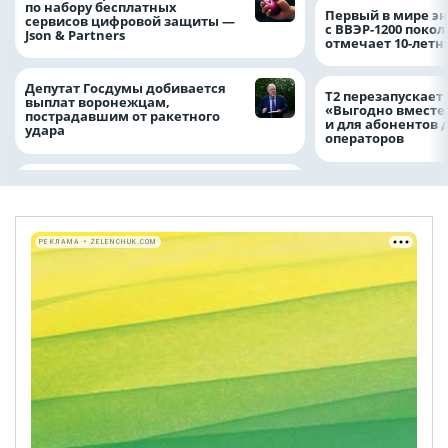
по набору бесплатных
Первый в мире э
сервисов цифровой защиты —
с ВВЭР-1200 покол
Json & Partners
отмечает 10-лет
Депутат Госдумы добивается
Т2 перезапускает
выплат воронежцам,
«Выгодно вместе
пострадавшим от ракетного
и для абонентов 
удара
операторов
РЕКЛАМА • ZELENCHUK.COM