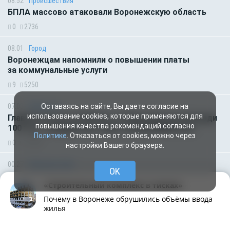
08:52
Происшествия
БПЛА массово атаковали Воронежскую область
0
2736
08:01
Город
Воронежцам напомнили о повышении платы
за коммунальные услуги
9
5250
07:03
Общество
Оставаясь на сайте, Вы даете согласие на
использование cookies, которые применяются для
Главное за ночь. В 350 км. от Воронежа на площади
повышения качества рекомендаций согласно
100 тыс. «квадратов» горит склад Wildberries
Политике
. Отказаться от cookies, можно через
0
17323
настройки Вашего браузера.
00:27
Происшествия
OK
Острогожский район оказался под угрозой атаки
«Строительный комплекс в тисках»
дронов
Почему в Воронеже обрушились объёмы ввода
0
824
жилья
Рубрики
Написать
Живая лента
Чат
МОЁ! Плюс