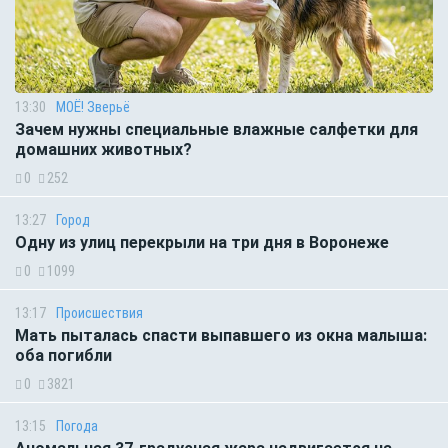
13:30
МОЁ! Зверьё
Зачем нужны специальные влажные салфетки для
домашних животных?
0
252
13:27
Город
Одну из улиц перекрыли на три дня в Воронеже
0
1099
13:17
Происшествия
Мать пыталась спасти выпавшего из окна малыша:
оба погибли
0
3821
13:15
Погода