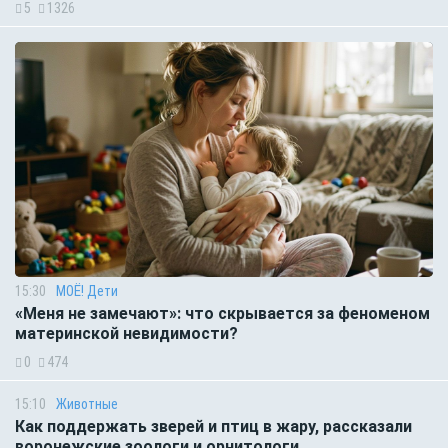
5
1326
15:30
МОЁ! Дети
«Меня не замечают»: что скрывается за феноменом
материнской невидимости?
0
474
15:10
Животные
Как поддержать зверей и птиц в жару, рассказали
воронежские зоологи и орнитологи