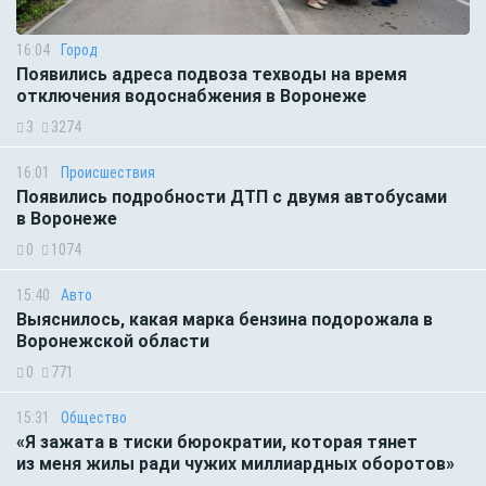
16:04
Город
Появились адреса подвоза техводы на время
отключения водоснабжения в Воронеже
3
3274
16:01
Происшествия
Появились подробности ДТП с двумя автобусами
в Воронеже
0
1074
15:40
Авто
Выяснилось, какая марка бензина подорожала в
Воронежской области
0
771
15:31
Общество
«Я зажата в тиски бюрократии, которая тянет
из меня жилы ради чужих миллиардных оборотов»