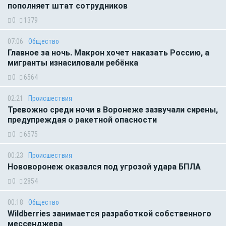
пополняет штат сотрудников
0
1379
07:06
Общество
Главное за ночь. Макрон хочет наказать Россию, а
мигранты изнасиловали ребёнка
0
6564
02:21
Происшествия
Тревожно среди ночи в Воронеже зазвучали сирены,
предупреждая о ракетной опасности
0
6575
00:23
Происшествия
Нововоронеж оказался под угрозой удара БПЛА
0
2854
00:18
Общество
Wildberries занимается разработкой собственного
мессенджера