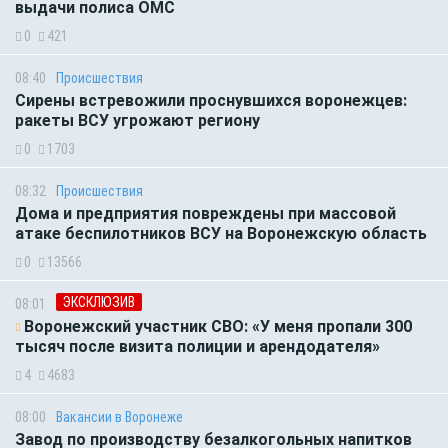
выдачи полиса ОМС
0
421
08:40
Происшествия
Сирены встревожили проснувшихся воронежцев:
ракеты ВСУ угрожают региону
0
1703
08:32
Происшествия
Дома и предприятия повреждены при массовой
атаке беспилотников ВСУ на Воронежскую область
0
13566
ЭКСКЛЮЗИВ
08:01
Воронежский участник СВО: «У меня пропали 300
тысяч после визита полиции и арендодателя»
4
4683
08:00
Вакансии в Воронеже
Завод по производству безалкогольных напитков