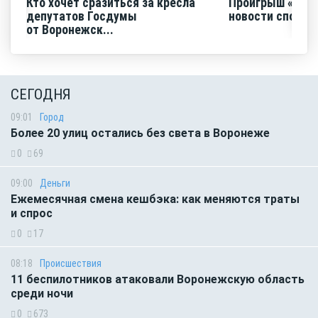
Кто хочет сразиться за кресла
Проигрыш «Факе
депутатов Госдумы
новости спорта
от Воронежск...
СЕГОДНЯ
09:01
Город
Более 20 улиц остались без света в Воронеже
0
69
09:00
Деньги
Ежемесячная смена кешбэка: как меняются траты
и спрос
0
17
08:18
Происшествия
11 беспилотников атаковали Воронежскую область
среди ночи
0
673