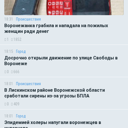
18:31
Происшествия
Воронежанка грабила и нападала на пожилых
женщин ради денег
1
1852
18:15
Город
Досрочно открыли движение по улице Свободы в
Воронеже
0
666
18:01
Происшествия
В Лискинском районе Воронежской области
сработали сирены из-за угрозы БПЛА
0
409
18:01
Город
Эпидемией холеры напугали воронежцев в