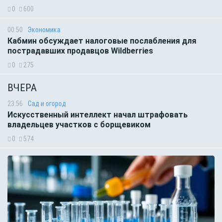
0
600
00:50
Экономика
Кабмин обсуждает налоговые послабления для
пострадавших продавцов Wildberries
0
275
ВЧЕРА
23:56
Сад и огород
Искусственный интеллект начал штрафовать
владельцев участков с борщевиком
0
574