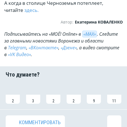
А когда в столице Черноземья потеплеет,
читайте
здесь.
Автор:
Екатерина КОВАЛЕНКО
Подписывайтесь на «МОЁ! Online» в
«МАХ»
. Cледите
за главными новостями Воронежа и области
в
Telegram
,
«ВКонтакте»
,
«Дзене»
, а видео смотрите
в
«VK Видео»
.
2
3
2
2
9
11
КОММЕНТИРОВАТЬ