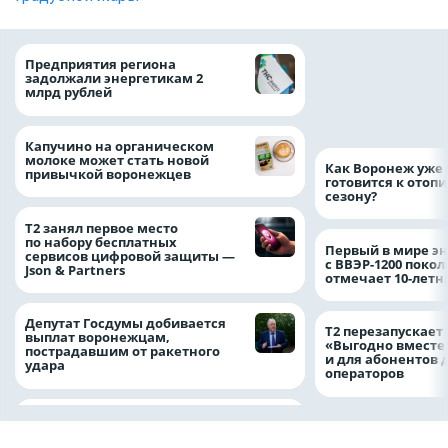
Медицинскую по
Предприятия региона
и поддержку стр
задолжали энергетикам 2
компании можно 
млрд рублей
независимо от ре
выдачи полиса
Капучино на органическом
молоке может стать новой
Как Воронеж уже 
привычкой воронежцев
готовится к отоп
сезону?
Т2 занял первое место
по набору бесплатных
Первый в мире э
сервисов цифровой защиты —
с ВВЭР-1200 покол
Json & Partners
отмечает 10-лет
Депутат Госдумы добивается
Т2 перезапускает
выплат воронежцам,
«Выгодно вместе
пострадавшим от ракетного
и для абонентов 
удара
операторов