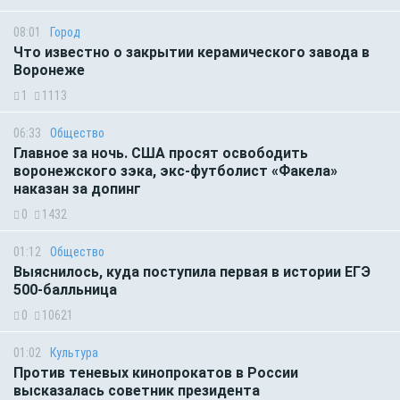
08:01
Город
Что известно о закрытии керамического завода в
Воронеже
1
1113
06:33
Общество
Главное за ночь. CША просят освободить
воронежского зэка, экс-футболист «Факела»
наказан за допинг
0
1432
01:12
Общество
Выяснилось, куда поступила первая в истории ЕГЭ
500-балльница
0
10621
01:02
Культура
Против теневых кинопрокатов в России
высказалась советник президента