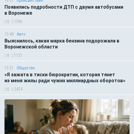
16:01
Происшествия
Появились подробности ДТП с двумя автобусами
в Воронеже
0
1506
15:40
Авто
Выяснилось, какая марка бензина подорожала в
Воронежской области
0
1121
15:31
Общество
«Я зажата в тиски бюрократии, которая тянет
из меня жилы ради чужих миллиардных оборотов»
6
2474