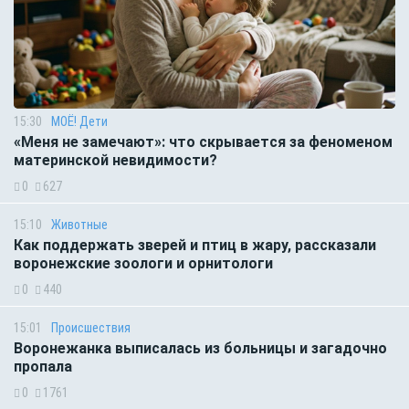
15:30
МОЁ! Дети
«Меня не замечают»: что скрывается за феноменом
материнской невидимости?
0
627
15:10
Животные
Как поддержать зверей и птиц в жару, рассказали
воронежские зоологи и орнитологи
0
440
15:01
Происшествия
Воронежанка выписалась из больницы и загадочно
пропала
0
1761