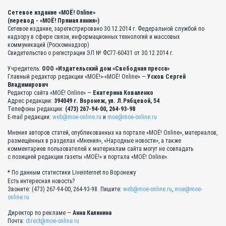
Сетевое издание «МОЁ! Online»
(перевод - «МОЁ! Прямая линия»)
Сетевое издание, зарегистрировано 30.12.2014 г. Федеральной службой по
надзору в сфере связи, информационных технологий и массовых
коммуникаций (Роскомнадзор)
Свидетельство о регистрации ЭЛ № ФС77-60431 от 30.12.2014 г.
Учредитель:
ООО «Издательский дом «Свободная пресса»
Главный редактор редакции «МОЁ!»-«МОЁ! Online» —
Усков Сергей
Владимирович
Редактор сайта «МОЁ! Online» —
Екатерина Коваленко
Адрес редакции:
394049 г. Воронеж, ул. Л.Рябцевой, 54
Телефоны редакции:
(473) 267-94-00, 264-93-98
E-mail редакции:
web@moe-online.ru
и
moe@moe-online.ru
Мнения авторов статей, опубликованных на портале «МОЁ! Online», материалов,
размещённых в разделах «Мнения», «Народные новости», а также
комментариев пользователей к материалам сайта могут не совпадать
с позицией редакции газеты «МОЁ!» и портала «МОЁ! Online».
* По данным статистики Liveinternet по Воронежу
Есть интересная новость?
Звоните: (473) 267-94-00, 264-93-98. Пишите:
web@moe-online.ru
,
moe@moe-
online.ru
Директор по рекламе —
Анна Калинина
Почта:
direct@moe-online.ru