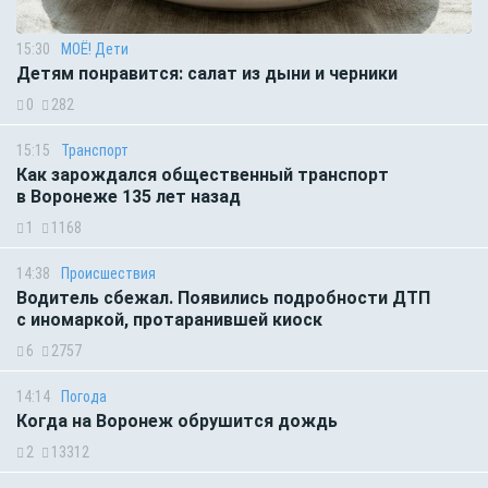
15:30
МОЁ! Дети
Детям понравится: салат из дыни и черники
0
282
15:15
Транспорт
Как зарождался общественный транспорт
в Воронеже 135 лет назад
1
1168
14:38
Происшествия
Водитель сбежал. Появились подробности ДТП
с иномаркой, протаранившей киоск
6
2757
14:14
Погода
Когда на Воронеж обрушится дождь
2
13312