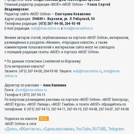
Главный редактор редакции «МОЁ!»-«МОЁ! Online» —
Усков Сергей
Владимирович
Редактор сайта «МОЁ! Online» —
Екатерина Коваленко
Адрес редакции:
394049 г. Воронеж, ул. Л.Рябцевой, 54
Телефоны редакции:
(473) 267-94-00, 264-93-98
E-mail редакции:
web@moe-online.ru
и
moe@moe-online.ru
Мнения авторов статей, опубликованных на портале «МОЁ! Online», материалов,
размещённых в разделах «Мнения», «Народные новости», а также
комментариев пользователей к материалам сайта могут не совпадать
с позицией редакции газеты «МОЁ!» и портала «МОЁ! Online».
* По данным статистики Liveinternet по Воронежу
Есть интересная новость?
Звоните: (473) 267-94-00, 264-93-98. Пишите:
web@moe-online.ru
,
moe@moe-
online.ru
Директор по рекламе —
Анна Калинина
Почта:
direct@moe-online.ru
Телефон 8 (473) 267-94-13
По вопросам размещения рекламы на портале «МОЁ! Online», «МОЁ! Белгород»,
«МОЁ! Курск», «МОЁ! Липецк», «МОЁ! Тамбов», в газете «МОЁ!» обращайтесь по
телефонам: 8 (473) 267-94-13, 267-94-11, 267-94-10, 267-94-08, 267-94-07, 267-94-06
RSS
Подписка на новости:
«МОЁ! Online» в сети:
«Дзен»
,
«ВКонтакте»
,
«Одноклассники»
,
YouTube
,
RUTUBE
,
Telegram
.