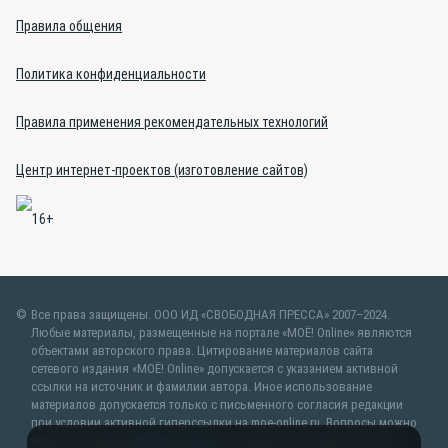
Правила общения
Политика конфиденциальности
Правила применения рекомендательных технологий
Центр интернет-проектов (изготовление сайтов)
Все права защищены. ООО ИД «СВОБОДНАЯ ПРЕССА» 2007–2024.
Любые материалы, размещенные на портале «МОЁ! Online» являются
объектами авторского права. Цитирование материалов сайта
сетевого издания «МОЁ! Online» допускается с указанием активной
ссылки на источник и фамилии автора. Иное использование
материалов допускается только с письменного согласия редакции
при условии активной гиперссылки на moe-online.ru. Вопросы можно
задать по адресу
web@moe-online.ru
. В рубрике «От первого лица»