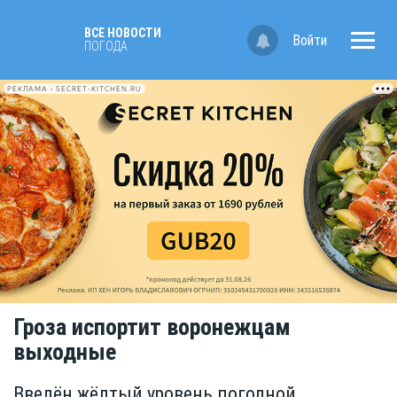
ВСЕ НОВОСТИ
Войти
ПОГОДА
РЕКЛАМА • SECRET-KITCHEN.RU
Гроза испортит воронежцам
выходные
Введён жёлтый уровень погодной