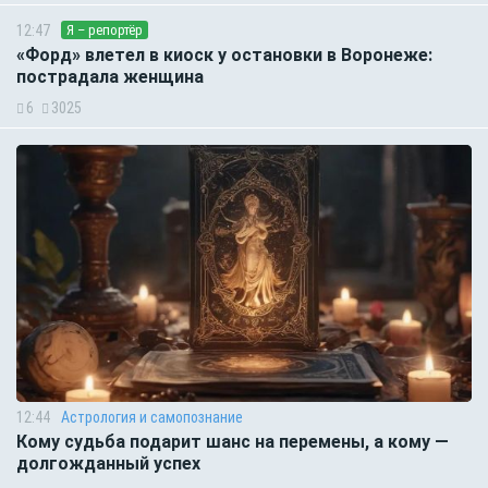
12:47
Я – репортёр
«Форд» влетел в киоск у остановки в Воронеже:
пострадала женщина
6
3025
12:44
Астрология и самопознание
Кому судьба подарит шанс на перемены, а кому —
долгожданный успех