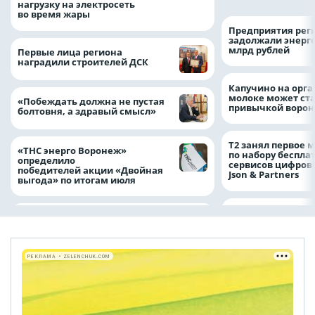
нагрузку на электросеть
во время жары
Предприятия рег
задолжали энерг
млрд рублей
Первые лица региона
наградили строителей ДСК
Капучино на орг
молоке может ста
«Побеждать должна не пустая
привычкой воро
болтовня, а здравый смысл»
Т2 занял первое 
«ТНС энерго Воронеж»
по набору беспла
определило
сервисов цифров
победителей акции «Двойная
Json & Partners
выгода» по итогам июля
РЕКЛАМА • ZELENCHUK.COM