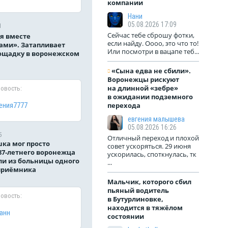
компании
Нани
05.08.2026 17:09
1
Сейчас тебе сброшу фотки,
я вместе
если найду. Оооо, это что то!
ами». Затапливает
Или посмотри в вацапе теб...
ощадку в воронежском
«Сына едва не сбили».
Воронежцы рискуют
на длинной «зебре»
новость:
в ожидании подземного
перехода
ения7777
евгения малышева
05.08.2026 16:26
5
Отличный переход и плохой
ка мог просто
совет ускоряться. 29 июня
87-летнего воронежца
ускорилась, споткнулась, тк
и из больницы одного
...
приёмника
Мальчик, которого сбил
пьяный водитель
новость:
в Бутурлиновке,
находится в тяжёлом
анн
состоянии