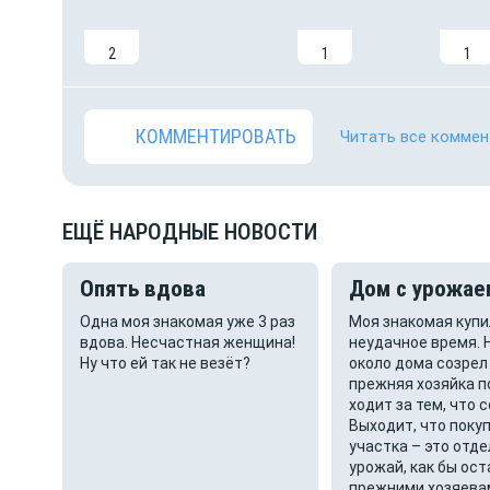
2
1
1
КОММЕНТИРОВАТЬ
Читать все коммен
ЕЩЁ НАРОДНЫЕ НОВОСТИ
Опять вдова
Дом с урожае
ли
Одна моя знакомая уже 3 раз
Моя знакомая купи
вдова. Несчастная женщина!
неудачное время. 
та.
Ну что ей так не везёт?
около дома созрел
чем
прежняя хозяйка 
 у
ходит за тем, что 
ого
Выходит, что поку
участка – это отде
.
урожай, как бы ост
прежними хозяева