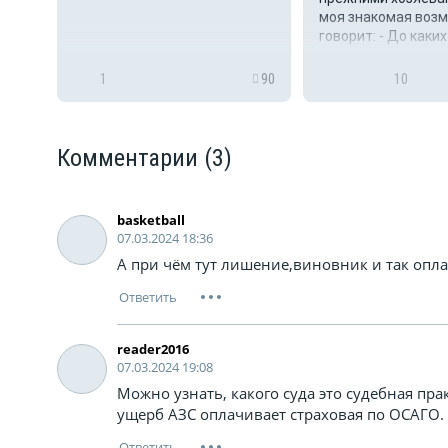
оих
моя знакомая воз
говорит: - До каких 
 на
431
1
90
10
Комментарии
(3)
basketball
07.03.2024 18:36
А при чём тут лишение,виновник и так опл
reader2016
07.03.2024 19:08
Можно узнать, какого суда это судебная прак
ущерб АЗС оплачивает страховая по ОСАГО.