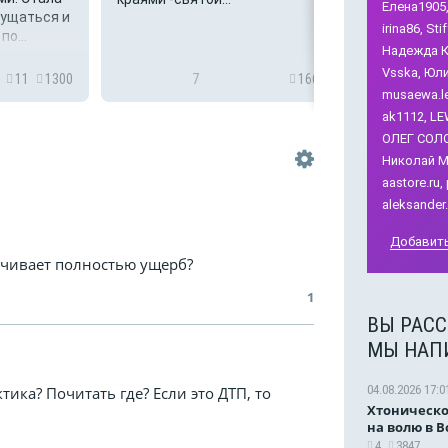
Елена1905
мущаться и
не всем пон
божественный покой.Оттуда
irina86,
Stif
по...
запрет пост
в нас опять стреляли.Шли
Надежда К
дроны в сторону Тверской:
Vsska,
Юли
над домом, где простые
11
1300
7
166
6
людикормили кошку, пили
musaewa.le
квас…Осталась вишенка на
ak1112,
LEW
блюде,куда попало в этот
ОЛЕГ СОЛ
раз. Никто, испивш...
Николай М
aastore.ru,
aleksander.
Добавить
ачивает полностью ущерб?
1
ВЫ РАСС
МЫ НАП
04.08.2026 17:0
тика? Почитать где? Если это ДТП, то
Хтоническо
на волю в 
4
3847