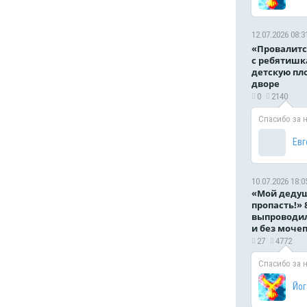
12.07.2026 08:3
«Провалитс
с ребятишк
детскую пл
дворе
0
2140
Спасибо за 
Евг
10.07.2026 18:0
«Мой дедуш
пропасть!» 
выпроводил
и без моче
27
4772
Спасибо за 
Йог