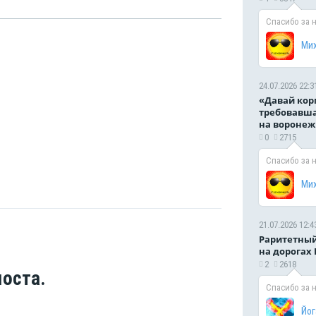
Спасибо за 
Ми
24.07.2026 22:3
«Давай кор
требовавша
на воронеж
0
2715
Спасибо за 
Ми
21.07.2026 12:4
Раритетный
на дорогах
2
2618
оста.
Спасибо за 
Йог