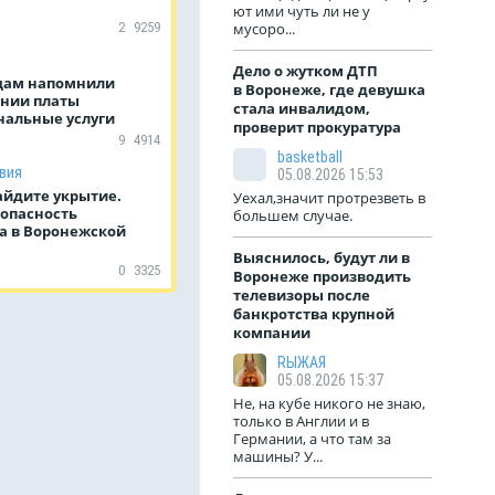
ют ими чуть ли не у
2
9259
мусоро...
Дело о жутком ДТП
цам напомнили
в Воронеже, где девушка
нии платы
стала инвалидом,
нальные услуги
проверит прокуратура
9
4914
basketball
вия
05.08.2026 15:53
айдите укрытие.
Уехал,значит протрезветь в
 опасность
большем случае.
а в Воронежской
Выяснилось, будут ли в
0
3325
Воронеже производить
телевизоры после
банкротства крупной
компании
RЫЖАЯ
05.08.2026 15:37
Не, на кубе никого не знаю,
только в Англии и в
Германии, а что там за
машины? У...