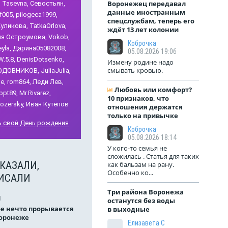
ресур
Воронежец передавал
,
Tasevna,
Севостьян,
равилось, если
одежда рабочего, а ведь ещё
данные иностранным
водой
f005,
pilogeea1999,
авили.
и нижнее бельё надевалось.
спецслужбам, теперь его
парку
уликова,
TatkaOrlova,
За нарушение ...
ждёт 13 лет колонии
Порой
я Остроумова,
Vokob,
279
7
153
задум
Коброчка
yla,
Дарина05082008,
ставя
05.08.2026 19:06
.5.8,
DenisDotsenko,
здани
Измену родине надо
смывать кровью.
ОДОВНИКОВ,
JuliaJulia,
e,
rom864,
Леди Лев,
Любовь или комфорт?
ppt89,
Mr.Rivarez,
10 признаков, что
ozersky,
Иван Кутепов
отношения держатся
только на привычке
 свой День рождения
Коброчка
05.08.2026 18:14
У кого-то семья не
сложилась . Статья для таких
КАЗАЛИ,
как бальзам на рану.
Особенно ко...
ИСАЛИ
Три района Воронежа
1
останутся без воды
е нечто прорывается
в выходные
Воронеже
Елизавета С