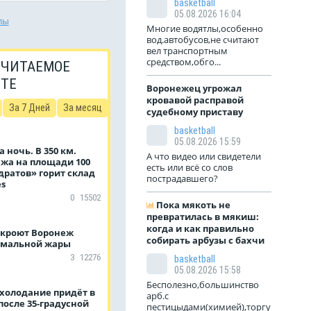
basketball
05.08.2026 16:04
лы
Многие водятлы,особенно
вод.автобусов,не считают
вел транспортным
средством,обго...
 ЧИТАЕМОЕ
ЙТЕ
Воронежец угрожал
кровавой расправой
За 7 Дней
За месяц
судебному приставу
basketball
05.08.2026 15:59
а ночь. В 350 км.
А что видео или свидетели
ежа на площади 100
есть или всё со слов
дратов» горит склад
пострадавшего?
es
0
15502
Пока мякоть не
превратилась в мякиш:
когда и как правильно
кроют Воронеж
собирать арбузы с бахчи
омальной жары
3
12276
basketball
05.08.2026 15:58
Бесполезно,большинство
охолодание придёт в
арб.с
осле 35-градусной
пестицыдами(химией),торгу