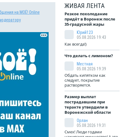
ЖИВАЯ ЛЕНТА
бщения на МОЁ! Online
Резкое похолодание
придёт в Воронеж после
модератору
35-градусной жары
Юрий123
05.08.2026 19:43
Как всегда!)
Что делать с лимоном?
Местная
05.08.2026 19:39
Обдать кипятком как
следует, покрытие
растворяется.
Размер выплат
пострадавшим при
теракте утвердили в
Воронежской области
Орлан
05.08.2026 19:31
Смех! Люди годами
наживают имущество! А это