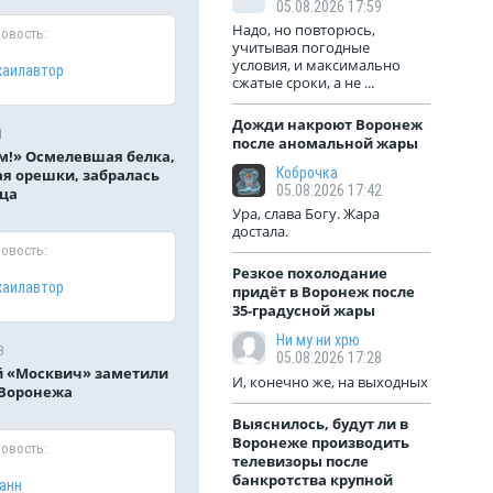
05.08.2026 17:59
Надо, но повторюсь,
новость:
учитывая погодные
условия, и максимально
хаилавтор
сжатые сроки, а не ...
Дожди накроют Воронеж
1
после аномальной жары
м!» Осмелевшая белка,
Коброчка
я орешки, забралась
05.08.2026 17:42
ца
Ура, слава Богу. Жара
достала.
новость:
Резкое похолодание
хаилавтор
придёт в Воронеж после
35-градусной жары
Ни му ни хрю
3
05.08.2026 17:28
 «Москвич» заметили
И, конечно же, на выходных
 Воронежа
Выяснилось, будут ли в
Воронеже производить
новость:
телевизоры после
банкротства крупной
анн