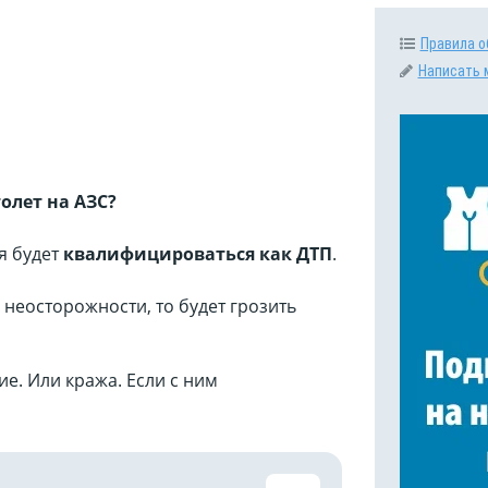
Правила о
Написать 
олет на АЗС?
я будет
квалифицироваться как ДТП
.
 неосторожности, то будет грозить
е. Или кража. Если с ним