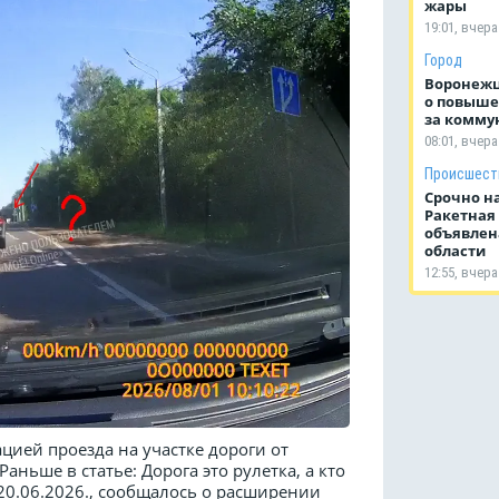
жары
19:01, вчера
Город
Воронеж
о повыше
за комму
08:01, вчера
Происшест
Срочно н
Ракетная
объявлен
области
12:55, вчера
цией проезда на участке дороги от
ньше в статье: Дорога это рулетка, а кто
от 20.06.2026., сообщалось о расширении