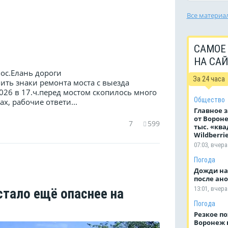
Все материа
САМОЕ
НА СА
пос.Елань дороги
За 24 часа
ить знаки ремонта моста с выезда
2026 в 17.ч.перед мостом скопилось много
Общество
х, рабочие ответи...
Главное з
от Ворон
7
599
тыс. «ква
Wildberri
07:03, вчера
Погода
Дожди на
после ан
13:01, вчера
стало ещё опаснее на
Погода
Резкое п
Воронеж п