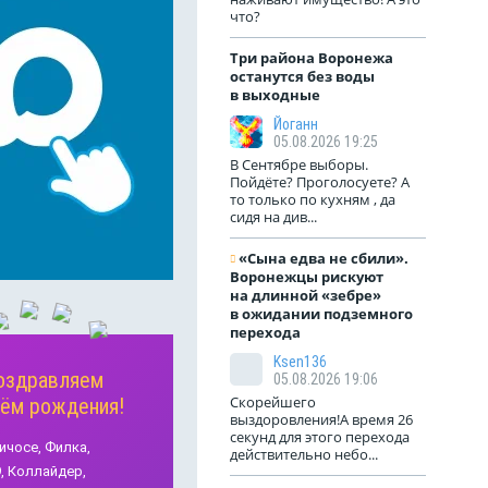
что?
Три района Воронежа
останутся без воды
в выходные
Йоганн
05.08.2026 19:25
В Сентябре выборы.
Пойдёте? Проголосуете? А
то только по кухням , да
сидя на див...
«Сына едва не сбили».
Воронежцы рискуют
 мешало?
Очень жарко…
на длинной «зебре»
Забо
в ожидании подземного
воронеж1
Как одеться за 30 градусов
перехода
или 
оезд. Странно,
тепла на работе? Нашим
уста
са свободна от
женщинам на заводе было
Ksen136
Во мн
оздравляем
05.08.2026 19:06
ка- знак
попроще. Из всей одежды у
для
много
Скорейшего
нём рождения!
апрещена и
них был рабочий халат и
(МКД)
выздоровления!А время 26
акуатор. Раньше
тапочки, а вот мужчинам
здани
секунд для этого перехода
ли справа и
приходилось попотеть.
ичосе,
Филка,
для т
действительно небо...
едине проезд.
Брюки, куртка, головной убор
,
Коллайдер,
обесп
хватало. Видать,
и ботинки – это обязательная