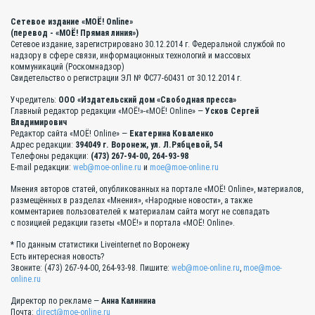
Сетевое издание «МОЁ! Online»
(перевод - «МОЁ! Прямая линия»)
Сетевое издание, зарегистрировано 30.12.2014 г. Федеральной службой по
надзору в сфере связи, информационных технологий и массовых
коммуникаций (Роскомнадзор)
Свидетельство о регистрации ЭЛ № ФС77-60431 от 30.12.2014 г.
Учредитель:
ООО «Издательский дом «Свободная пресса»
Главный редактор редакции «МОЁ!»-«МОЁ! Online» —
Усков Сергей
Владимирович
Редактор сайта «МОЁ! Online» —
Екатерина Коваленко
Адрес редакции:
394049 г. Воронеж, ул. Л.Рябцевой, 54
Телефоны редакции:
(473) 267-94-00, 264-93-98
E-mail редакции:
web@moe-online.ru
и
moe@moe-online.ru
Мнения авторов статей, опубликованных на портале «МОЁ! Online», материалов,
размещённых в разделах «Мнения», «Народные новости», а также
комментариев пользователей к материалам сайта могут не совпадать
с позицией редакции газеты «МОЁ!» и портала «МОЁ! Online».
* По данным статистики Liveinternet по Воронежу
Есть интересная новость?
Звоните: (473) 267-94-00, 264-93-98. Пишите:
web@moe-online.ru
,
moe@moe-
online.ru
Директор по рекламе —
Анна Калинина
Почта:
direct@moe-online.ru