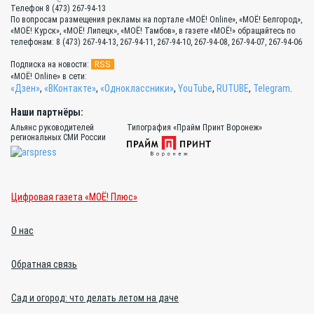
Телефон 8 (473) 267-94-13
По вопросам размещения рекламы на портале «МОЁ! Online», «МОЁ! Белгород»,
«МОЁ! Курск», «МОЁ! Липецк», «МОЁ! Тамбов», в газете «МОЁ!» обращайтесь по
телефонам: 8 (473) 267-94-13, 267-94-11, 267-94-10, 267-94-08, 267-94-07, 267-94-06
RSS
Подписка на новости:
«МОЁ! Online» в сети:
«Дзен»
,
«ВКонтакте»
,
«Одноклассники»
,
YouTube
,
RUTUBE
,
Telegram
.
Наши партнёры:
Альянс руководителей
Типография «Прайм Принт Воронеж»
региональных СМИ России
Цифровая газета «МОЁ! Плюс»
О нас
Обратная связь
Сад и огород: что делать летом на даче