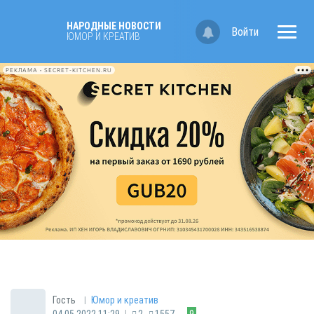
НАРОДНЫЕ НОВОСТИ
Войти
ЮМОР И КРЕАТИВ
РЕКЛАМА • SECRET-KITCHEN.RU
|
Гость
Юмор и креатив
|
04.05.2022 11:29
2
1557
9