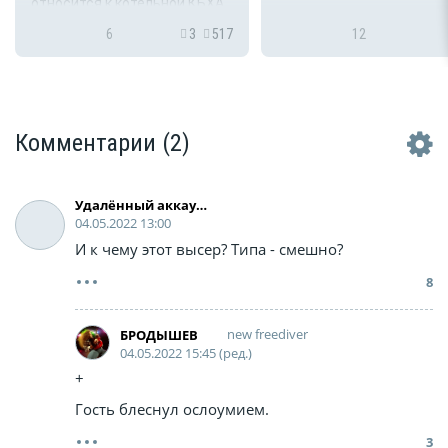
относится к котельной КБХА
и вода есть, значит проделки
6
3
517
12
УК).
Комментарии
(2)
Удалённый аккаунт
04.05.2022 13:00
И к чему этот высер? Типа - смешно?
8
new freediver
БРОДЫШЕВ
04.05.2022 15:45 (ред.)
+
Гость блеснул ослоумием.
3