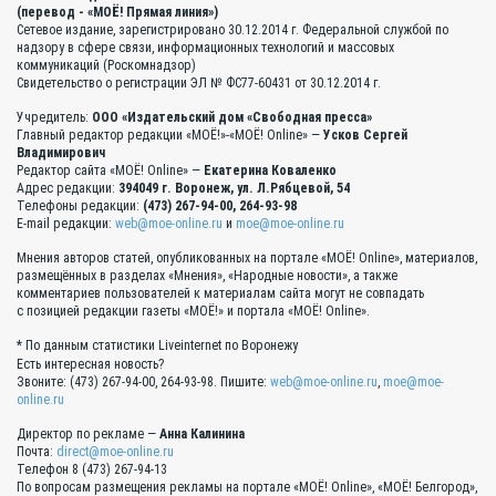
(перевод - «МОЁ! Прямая линия»)
Сетевое издание, зарегистрировано 30.12.2014 г. Федеральной службой по
надзору в сфере связи, информационных технологий и массовых
коммуникаций (Роскомнадзор)
Свидетельство о регистрации ЭЛ № ФС77-60431 от 30.12.2014 г.
Учредитель:
ООО «Издательский дом «Свободная пресса»
Главный редактор редакции «МОЁ!»-«МОЁ! Online» —
Усков Сергей
Владимирович
Редактор сайта «МОЁ! Online» —
Екатерина Коваленко
Адрес редакции:
394049 г. Воронеж, ул. Л.Рябцевой, 54
Телефоны редакции:
(473) 267-94-00, 264-93-98
E-mail редакции:
web@moe-online.ru
и
moe@moe-online.ru
Мнения авторов статей, опубликованных на портале «МОЁ! Online», материалов,
размещённых в разделах «Мнения», «Народные новости», а также
комментариев пользователей к материалам сайта могут не совпадать
с позицией редакции газеты «МОЁ!» и портала «МОЁ! Online».
* По данным статистики Liveinternet по Воронежу
Есть интересная новость?
Звоните: (473) 267-94-00, 264-93-98. Пишите:
web@moe-online.ru
,
moe@moe-
online.ru
Директор по рекламе —
Анна Калинина
Почта:
direct@moe-online.ru
Телефон 8 (473) 267-94-13
По вопросам размещения рекламы на портале «МОЁ! Online», «МОЁ! Белгород»,