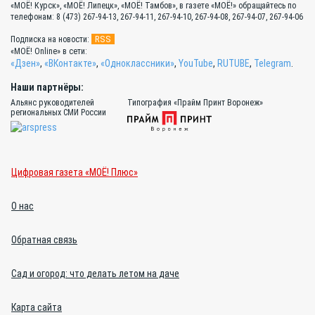
«МОЁ! Курск», «МОЁ! Липецк», «МОЁ! Тамбов», в газете «МОЁ!» обращайтесь по
телефонам: 8 (473) 267-94-13, 267-94-11, 267-94-10, 267-94-08, 267-94-07, 267-94-06
RSS
Подписка на новости:
«МОЁ! Online» в сети:
«Дзен»
,
«ВКонтакте»
,
«Одноклассники»
,
YouTube
,
RUTUBE
,
Telegram
.
Наши партнёры:
Альянс руководителей
Типография «Прайм Принт Воронеж»
региональных СМИ России
Цифровая газета «МОЁ! Плюс»
О нас
Обратная связь
Сад и огород: что делать летом на даче
Карта сайта