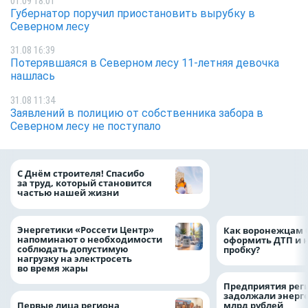
01.09 18:01
Губернатор поручил приостановить вырубку в
Северном лесу
31.08 16:39
Потерявшаяся в Северном лесу 11-летняя девочка
нашлась
31.08 11:34
Заявлений в полицию от собственника забора в
Северном лесу не поступало
«ТНС энерго Вор
С Днём строителя! Спасибо
определило
за труд, который становится
победителей акц
частью нашей жизни
выгода» по итог
Энергетики «Россети Центр»
Как воронежцам 
напоминают о необходимости
оформить ДТП и н
соблюдать допустимую
пробку?
нагрузку на электросеть
во время жары
Предприятия рег
задолжали энерг
Первые лица региона
млрд рублей