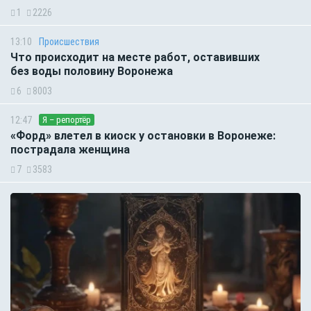
1
2226
13:10
Происшествия
Что происходит на месте работ, оставивших
без воды половину Воронежа
6
8003
12:47
Я – репортёр
«Форд» влетел в киоск у остановки в Воронеже:
пострадала женщина
7
3583