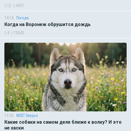
12
3471
14:14
Погода
Когда на Воронеж обрушится дождь
4
15042
13:30
МОЁ! Зверьё
Какие собаки на самом деле ближе к волку? И это
не хаски