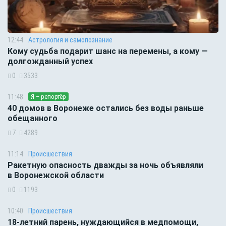
12:44
Астрология и самопознание
Кому судьба подарит шанс на перемены, а кому —
долгожданный успех
0
3533
11:48
Я – репортёр
40 домов в Воронеже остались без воды раньше
обещанного
7
4289
11:14
Происшествия
Ракетную опасность дважды за ночь объявляли
в Воронежской области
0
1193
10:40
Происшествия
18-летний парень, нуждающийся в медпомощи,