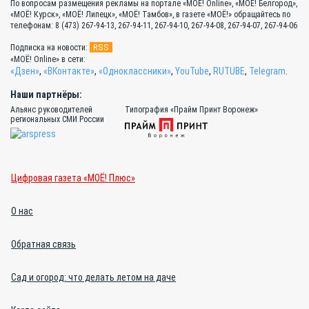
По вопросам размещения рекламы на портале «МОЁ! Online», «МОЁ! Белгород»,
«МОЁ! Курск», «МОЁ! Липецк», «МОЁ! Тамбов», в газете «МОЁ!» обращайтесь по
телефонам: 8 (473) 267-94-13, 267-94-11, 267-94-10, 267-94-08, 267-94-07, 267-94-06
RSS
Подписка на новости:
«МОЁ! Online» в сети:
«Дзен»
,
«ВКонтакте»
,
«Одноклассники»
,
YouTube
,
RUTUBE
,
Telegram
.
Наши партнёры:
Альянс руководителей
Типография «Прайм Принт Воронеж»
региональных СМИ России
Цифровая газета «МОЁ! Плюс»
О нас
Обратная связь
Сад и огород: что делать летом на даче