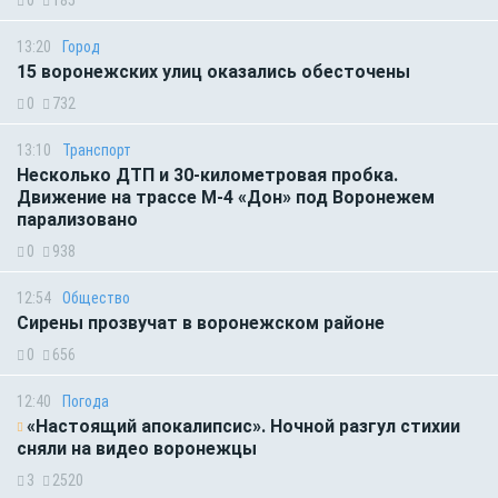
0
185
13:20
Город
15 воронежских улиц оказались обесточены
0
732
13:10
Транспорт
Несколько ДТП и 30-километровая пробка.
Движение на трассе М-4 «Дон» под Воронежем
парализовано
0
938
12:54
Общество
Сирены прозвучат в воронежском районе
0
656
12:40
Погода
«Настоящий апокалипсис». Ночной разгул стихии
сняли на видео воронежцы
3
2520