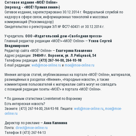
Сетевое издание «МОЁ! Online»
(перевод - «МОЁ! Прямая линия»)
Сетевое издание, зарегистрировано 30.12.2014 г. Федеральной службой по
надзору в сфере связи, информационных технологий и массовых
коммуникаций (Роскомнадзор)
Свидетельство о регистрации ЭЛ № ФС77-60431 от 30.12.2014 г.
Учредитель:
ООО «Издательский дом «Свободная пресса»
Главный редактор редакции «МОЁ!»-«МОЁ! Online» —
Усков Сергей
Владимирович
Редактор сайта «МОЁ! Online» —
Екатерина Коваленко
Адрес редакции:
394049 г. Воронеж, ул. Л.Рябцевой, 54
Телефоны редакции:
(473) 267-94-00, 264-93-98
E-mail редакции:
web@moe-online.ru
и
moe@moe-online.ru
Мнения авторов статей, опубликованных на портале «МОЁ! Online», материалов,
размещённых в разделах «Мнения», «Народные новости», а также
комментариев пользователей к материалам сайта могут не совпадать
с позицией редакции газеты «МОЁ!» и портала «МОЁ! Online».
* По данным статистики Liveinternet по Воронежу
Есть интересная новость?
Звоните: (473) 267-94-00, 264-93-98. Пишите:
web@moe-online.ru
,
moe@moe-
online.ru
Директор по рекламе —
Анна Калинина
Почта:
direct@moe-online.ru
Телефон 8 (473) 267-94-13