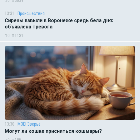
0
3039
13:31
Происшествия
Сирены взвыли в Воронеже средь бела дня:
объявлена тревога
0
1131
13:30
МОЁ! Зверьё
Могут ли кошке присниться кошмары?