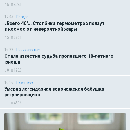
5
4741
17:05
Погода
«Всего 40°». Столбики термометров ползут
в космос от невероятной жары
5
3851
16:22
Происшествия
Стала известна судьба пропавшего 18-летнего
юноши
0
1920
16:16
Памятное
Умерла легендарная воронежская бабушка-
регулировщица
1
4536