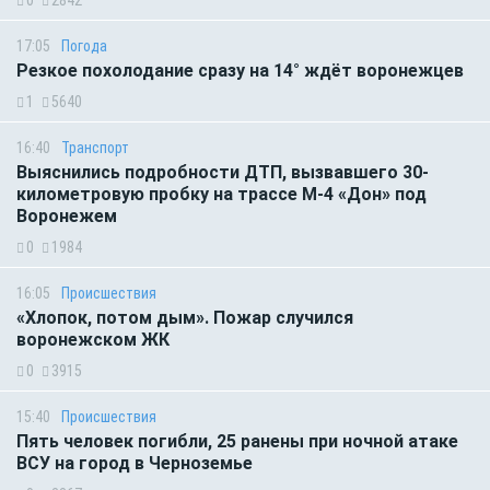
0
2842
17:05
Погода
Резкое похолодание сразу на 14° ждёт воронежцев
1
5640
16:40
Транспорт
Выяснились подробности ДТП, вызвавшего 30-
километровую пробку на трассе М-4 «Дон» под
Воронежем
0
1984
16:05
Происшествия
«Хлопок, потом дым». Пожар случился
воронежском ЖК
0
3915
15:40
Происшествия
Пять человек погибли, 25 ранены при ночной атаке
ВСУ на город в Черноземье