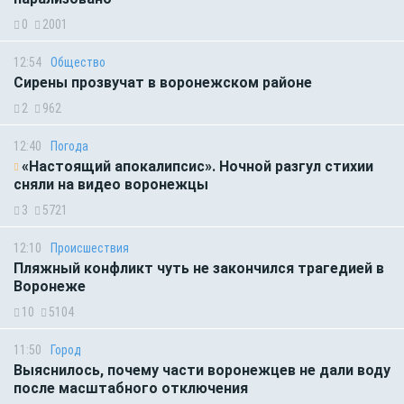
0
2001
12:54
Общество
Сирены прозвучат в воронежском районе
2
962
12:40
Погода
«Настоящий апокалипсис». Ночной разгул стихии
сняли на видео воронежцы
3
5721
12:10
Происшествия
Пляжный конфликт чуть не закончился трагедией в
Воронеже
10
5104
11:50
Город
Выяснилось, почему части воронежцев не дали воду
после масштабного отключения