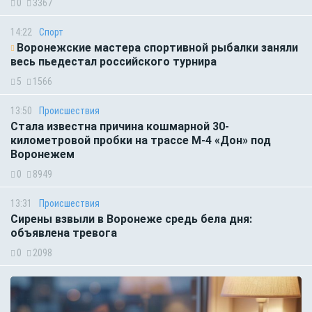
0
3367
14:22
Спорт
Воронежские мастера спортивной рыбалки заняли
весь пьедестал российского турнира
5
1566
13:50
Происшествия
Стала известна причина кошмарной 30-
километровой пробки на трассе М-4 «Дон» под
Воронежем
0
8949
13:31
Происшествия
Сирены взвыли в Воронеже средь бела дня:
объявлена тревога
0
2098