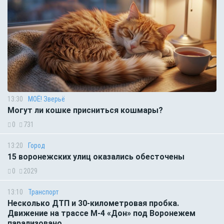
13:30
МОЁ! Зверьё
Могут ли кошке присниться кошмары?
0
731
13:20
Город
15 воронежских улиц оказались обесточены
0
2029
13:10
Транспорт
Несколько ДТП и 30-километровая пробка.
Движение на трассе М-4 «Дон» под Воронежем
парализовано