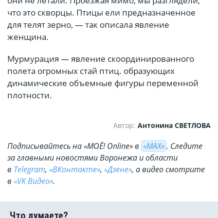
они не летали. Проезжая мимо, мы разглядели,
что это скворцы. Птицы ели предназначенное
для телят зерно, — так описала явление
женщина.
Мурмурация — явление скоординированного
полета огромных стай птиц. образующих
динамические объемные фигуры переменной
плотности.
Автор:
Антонина СВЕТЛОВА
Подписывайтесь на «МОЁ! Online» в
«МАХ»
. Cледите
за главными новостями Воронежа и области
в
Telegram
,
«ВКонтакте»
,
«Дзене»
, а видео смотрите
в
«VK Видео»
.