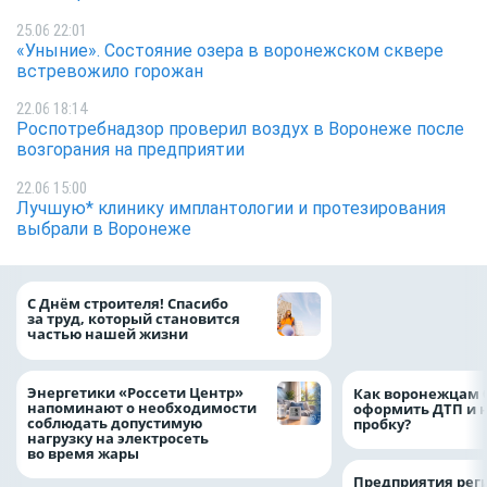
25.06 22:01
«Уныние». Состояние озера в воронежском сквере
встревожило горожан
22.06 18:14
Роспотребнадзор проверил воздух в Воронеже после
возгорания на предприятии
22.06 15:00
Лучшую* клинику имплантологии и протезирования
выбрали в Воронеже
«ТНС энерго Вор
С Днём строителя! Спасибо
определило
за труд, который становится
победителей акц
частью нашей жизни
выгода» по итог
Энергетики «Россети Центр»
Как воронежцам 
напоминают о необходимости
оформить ДТП и н
соблюдать допустимую
пробку?
нагрузку на электросеть
во время жары
Предприятия рег