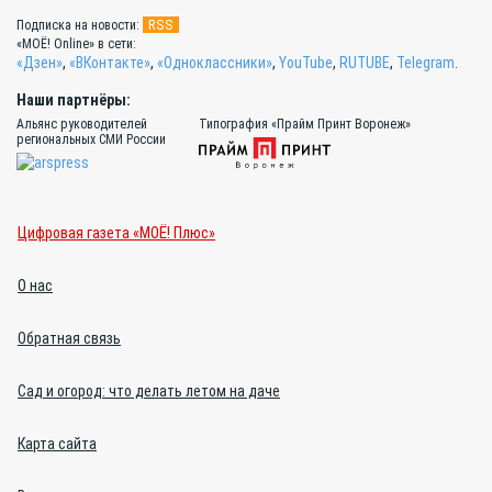
RSS
Подписка на новости:
«МОЁ! Online» в сети:
«Дзен»
,
«ВКонтакте»
,
«Одноклассники»
,
YouTube
,
RUTUBE
,
Telegram
.
Наши партнёры:
Альянс руководителей
Типография «Прайм Принт Воронеж»
региональных СМИ России
Цифровая газета «МОЁ! Плюс»
О нас
Обратная связь
Сад и огород: что делать летом на даче
Карта сайта