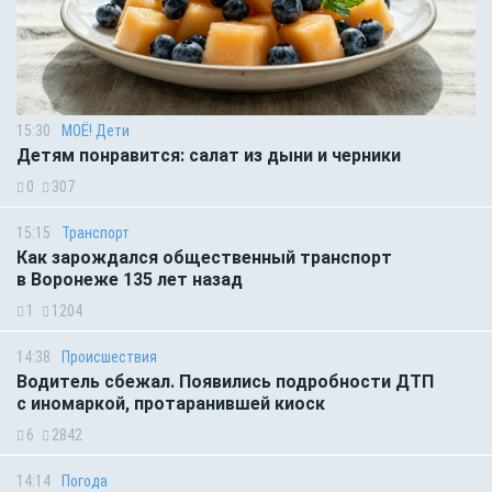
15:30
МОЁ! Дети
Детям понравится: салат из дыни и черники
0
307
15:15
Транспорт
Как зарождался общественный транспорт
в Воронеже 135 лет назад
1
1204
14:38
Происшествия
Водитель сбежал. Появились подробности ДТП
с иномаркой, протаранившей киоск
6
2842
14:14
Погода