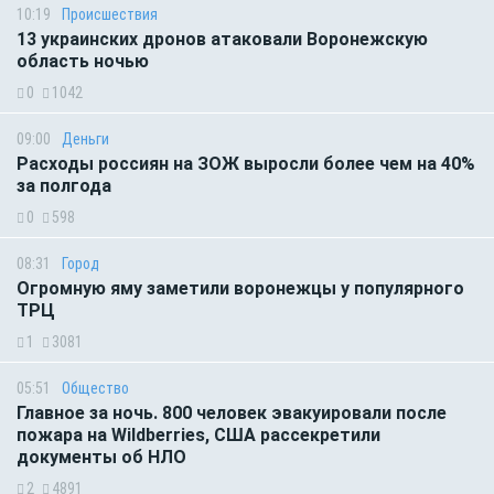
10:19
Происшествия
13 украинских дронов атаковали Воронежскую
область ночью
0
1042
09:00
Деньги
Расходы россиян на ЗОЖ выросли более чем на 40%
за полгода
0
598
08:31
Город
Огромную яму заметили воронежцы у популярного
ТРЦ
1
3081
05:51
Общество
Главное за ночь. 800 человек эвакуировали после
пожара на Wildberries, США рассекретили
документы об НЛО
2
4891