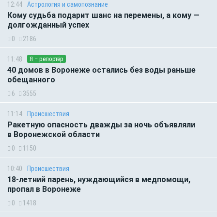
12:44
Астрология и самопознание
Кому судьба подарит шанс на перемены, а кому —
долгожданный успех
0
2186
11:48
Я – репортёр
40 домов в Воронеже остались без воды раньше
обещанного
6
3555
11:14
Происшествия
Ракетную опасность дважды за ночь объявляли
в Воронежской области
0
1150
10:40
Происшествия
18-летний парень, нуждающийся в медпомощи,
пропал в Воронеже
0
1418