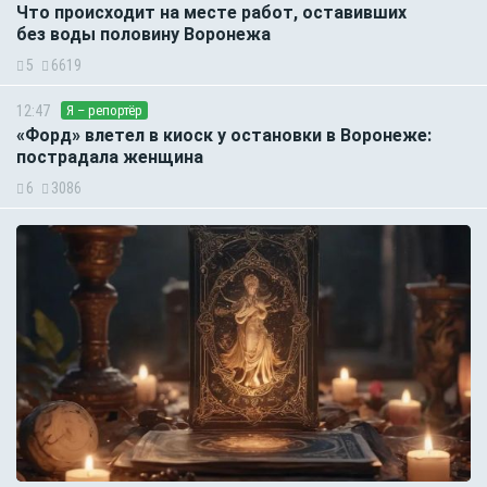
Что происходит на месте работ, оставивших
без воды половину Воронежа
5
6619
12:47
Я – репортёр
«Форд» влетел в киоск у остановки в Воронеже:
пострадала женщина
6
3086