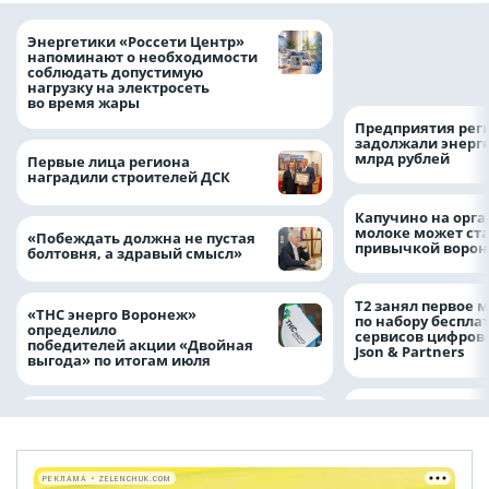
Как воронежцам 
Энергетики «Россети Центр»
оформить ДТП и н
напоминают о необходимости
пробку?
соблюдать допустимую
нагрузку на электросеть
во время жары
Предприятия рег
задолжали энерг
млрд рублей
Первые лица региона
наградили строителей ДСК
Капучино на орг
молоке может ста
«Побеждать должна не пустая
привычкой воро
болтовня, а здравый смысл»
Т2 занял первое 
«ТНС энерго Воронеж»
по набору беспла
определило
сервисов цифров
победителей акции «Двойная
Json & Partners
выгода» по итогам июля
РЕКЛАМА • ZELENCHUK.COM