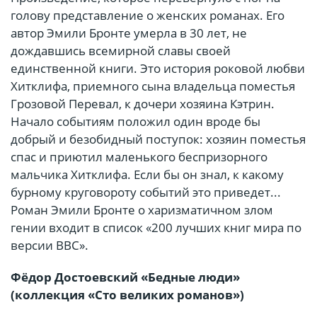
голову представление о женских романах. Его
автор Эмили Бронте умерла в 30 лет, не
дождавшись всемирной славы своей
единственной книги. Это история роковой любви
Хитклифа, приемного сына владельца поместья
Грозовой Перевал, к дочери хозяина Кэтрин.
Начало событиям положил один вроде бы
добрый и безобидный поступок: хозяин поместья
спас и приютил маленького беспризорного
мальчика Хитклифа. Если бы он знал, к какому
бурному круговороту событий это приведет...
Роман Эмили Бронте о харизматичном злом
гении входит в список «200 лучших книг мира по
версии BBC».
Фёдор Достоевский «Бедные люди»
(коллекция «Сто великих романов»)