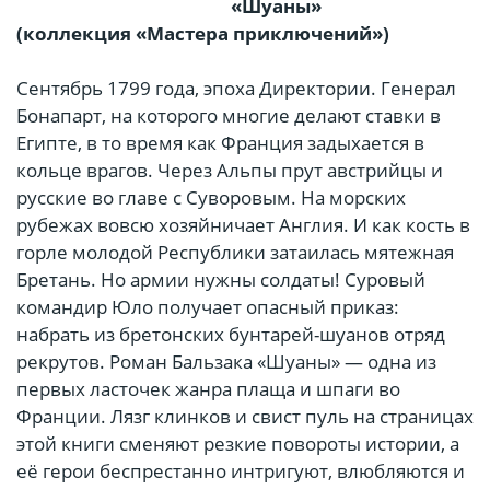
«Шуаны»
(коллекция «Мастера приключений»)
Сентябрь 1799 года, эпоха Директории. Генерал
Бонапарт, на которого многие делают ставки в
Египте, в то время как Франция задыхается в
кольце врагов. Через Альпы прут австрийцы и
русские во главе с Суворовым. На морских
рубежах вовсю хозяйничает Англия. И как кость в
горле молодой Республики затаилась мятежная
Бретань. Но армии нужны солдаты! Суровый
командир Юло получает опасный приказ:
набрать из бретонских бунтарей-шуанов отряд
рекрутов. Роман Бальзака «Шуаны» — одна из
первых ласточек жанра плаща и шпаги во
Франции. Лязг клинков и свист пуль на страницах
этой книги сменяют резкие повороты истории, а
её герои беспрестанно интригуют, влюбляются и