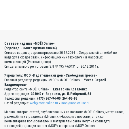
Сетевое издание «МОЁ! Online»
(перевод - «МОЁ! Прямая линия»)
Сетевое издание, зарегистрировано 30.12.2014 г. Федеральной службой по
надзору в сфере связи, информационных технологий и массовых
коммуникаций (Роскомнадзор)
Свидетельство о регистрации ЭЛ № ФС77-60431 от 30.12.2014 г.
Учредитель:
ООО «Издательский дом «Свободная пресса»
Главный редактор редакции «МОЁ!»-«МОЁ! Online» —
Усков Сергей
Владимирович
Редактор сайта «МОЁ! Online» —
Екатерина Коваленко
Адрес редакции:
394049 г. Воронеж, ул. Л.Рябцевой, 54
Телефоны редакции:
(473) 267-94-00, 264-93-98
E-mail редакции:
web@moe-online.ru
и
moe@moe-online.ru
Мнения авторов статей, опубликованных на портале «МОЁ! Online», материалов,
размещённых в разделах «Мнения», «Народные новости», а также
комментариев пользователей к материалам сайта могут не совпадать
с позицией редакции газеты «МОЁ!» и портала «МОЁ! Online».