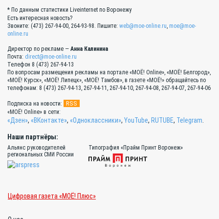
* По данным статистики Liveinternet по Воронежу
Есть интересная новость?
Звоните: (473) 267-94-00, 264-93-98. Пишите:
web@moe-online.ru
,
moe@moe-
online.ru
Директор по рекламе —
Анна Калинина
Почта:
direct@moe-online.ru
Телефон 8 (473) 267-94-13
По вопросам размещения рекламы на портале «МОЁ! Online», «МОЁ! Белгород»,
«МОЁ! Курск», «МОЁ! Липецк», «МОЁ! Тамбов», в газете «МОЁ!» обращайтесь по
телефонам: 8 (473) 267-94-13, 267-94-11, 267-94-10, 267-94-08, 267-94-07, 267-94-06
RSS
Подписка на новости:
«МОЁ! Online» в сети:
«Дзен»
,
«ВКонтакте»
,
«Одноклассники»
,
YouTube
,
RUTUBE
,
Telegram
.
Наши партнёры:
Альянс руководителей
Типография «Прайм Принт Воронеж»
региональных СМИ России
Цифровая газета «МОЁ! Плюс»