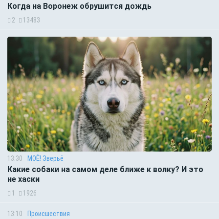
Когда на Воронеж обрушится дождь
2
13483
13:30
МОЁ! Зверьё
Какие собаки на самом деле ближе к волку? И это
не хаски
1
1926
13:10
Происшествия