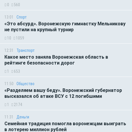
0
560
13:01
Спорт
«Это абсурд». Воронежскую гимнастку Мельникову
не пустили на крупный турнир
10
1059
12:31
Транспорт
Какое место заняла Воронежская область в
рейтинге безопасности дорог
1
653
11:50
Общество
«Разделяем вашу беду». Воронежский губернатор
высказался об атаке ВСУ с 12 погибшими
1
2174
11:31
Деньги
Семейная традиция помогла воронежцам выиграть
в лотерею миллион рублей