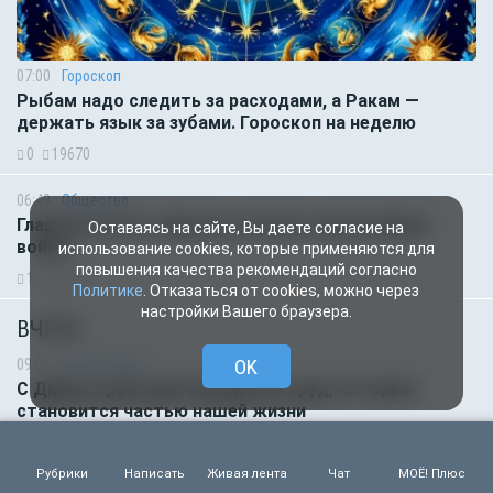
07:00
Гороскоп
Рыбам надо следить за расходами, а Ракам —
держать язык за зубами. Гороскоп на неделю
0
19670
06:49
Общество
Главное за ночь. Европа на пороге масштабной
Оставаясь на сайте, Вы даете согласие на
войны
использование cookies, которые применяются для
повышения качества рекомендаций согласно
1
6877
Политике
. Отказаться от cookies, можно через
настройки Вашего браузера.
ВЧЕРА
OK
09:00
Будь в курсе
С Днём строителя! Спасибо за труд, который
становится частью нашей жизни
0
650
Рубрики
Написать
Живая лента
Чат
МОЁ! Плюс
08:31
Город