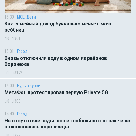
15:30
МОЁ! Дети
Как семейный доход буквально меняет мозг
ребёнка
0
901
15:01
Город
Вновь отключили воду в одном из районов
Воронежа
1
3175
15:00
Будь в курсе
МегаФон протестировал первую Private 5G
0
303
14:40
Город
На отсутствие воды после глобального отключения
пожаловались воронежцы
0
322