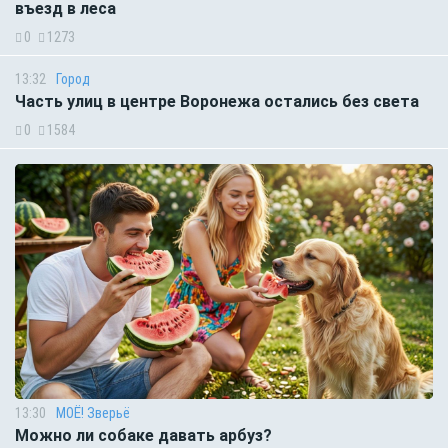
въезд в леса
0
1273
13:32
Город
Часть улиц в центре Воронежа остались без света
0
1584
13:30
МОЁ! Зверьё
Можно ли собаке давать арбуз?