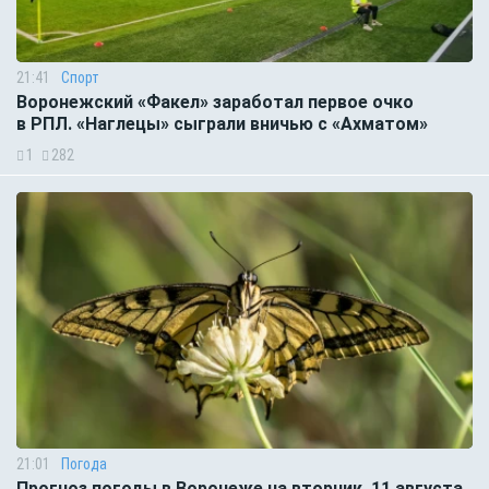
21:41
Спорт
Воронежский «Факел» заработал первое очко
в РПЛ. «Наглецы» сыграли вничью с «Ахматом»
1
282
21:01
Погода
Прогноз погоды в Воронеже на вторник, 11 августа