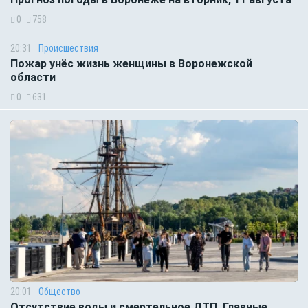
0
758
20:31
Происшествия
Пожар унёс жизнь женщины в Воронежской
области
0
631
20:01
Общество
Отсутствие воды и смертельное ДТП. Главные