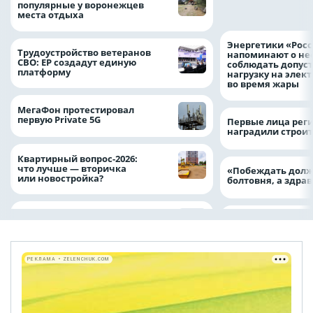
популярные у воронежцев
частью нашей ж
места отдыха
Энергетики «Росс
Трудоустройство ветеранов
напоминают о не
СВО: ЕР создадут единую
соблюдать допус
платформу
нагрузку на элек
во время жары
МегаФон протестировал
первую Private 5G
Первые лица рег
наградили строи
Квартирный вопрос-2026:
что лучше — вторичка
«Побеждать долж
или новостройка?
болтовня, а здр
РЕКЛАМА • ZELENCHUK.COM