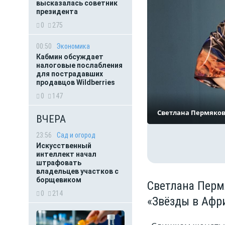
высказалась советник
президента
0
275
00:50
Экономика
Кабмин обсуждает
налоговые послабления
для пострадавших
продавцов Wildberries
0
147
Светлана Пермяко
ВЧЕРА
23:56
Сад и огород
Искусственный
интеллект начал
штрафовать
владельцев участков с
борщевиком
Светлана Перм
0
214
«Звёзды в Афр