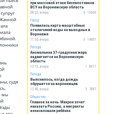
ой пьесе
при массовой атаке беспилотников
лавной
ВСУ на Воронежскую область
 супруг
08:32, вчера
0
15060
с Жанной
Город
тала
Появилась карта масштабных
отключений воды на выходных в
риала
Воронеже
рябиной.
11:50, вчера
5
14801
клонники
Погода
Аномальная 37-градусная жара
надвигается на Воронежскую
область
знь
13:15, вчера
1
8611
ой
Погода
ю
Выяснилось, когда дождь
ны, судя
обрушится на воронежцев
сь,
12:40, вчера
3
7887
и мы
Общество
ый
Главное за ночь. Макрон хочет
вёзды
наказать Россию, а мигранты
изнасиловали ребёнка
 и два