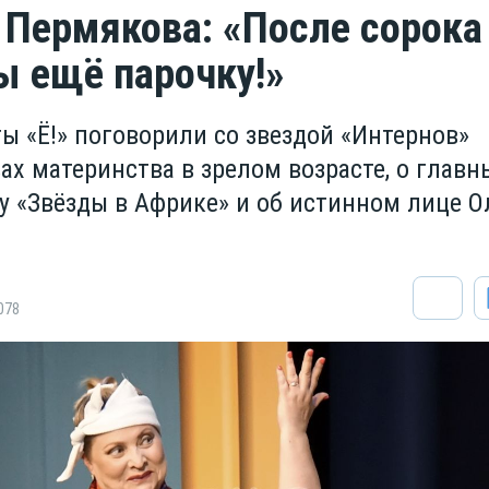
 Пермякова: «После сорока
ы ещё парочку!»
ы «Ё!» поговорили со звездой «Интернов»
ах материнства в зрелом возрасте, о главн
у «Звёзды в Африке» и об истинном лице О
078