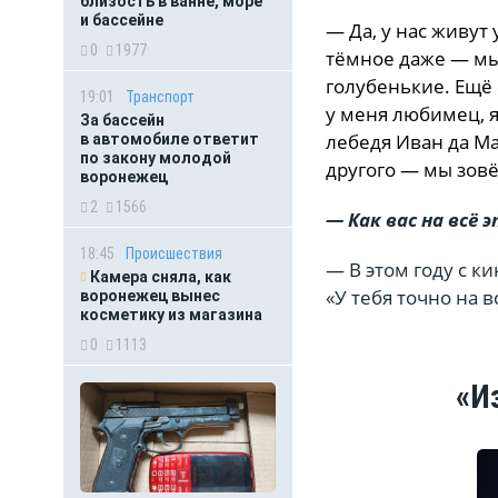
близость в ванне, море
и бассейне
— Да, у нас живут
0
1977
тёмное даже — мы 
голубенькие. Ещё 
19:01
Транспорт
у меня любимец, я
За бассейн
лебедя Иван да Ма
в автомобиле ответит
по закону молодой
другого — мы зовё
воронежец
2
1566
— Как вас на всё
18:45
Происшествия
— В этом году с к
Камера сняла, как
«У тебя точно на в
воронежец вынес
косметику из магазина
0
1113
«И