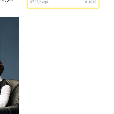
07:06, вчера
0
6940