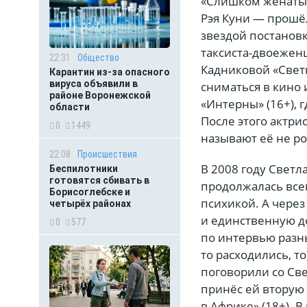
«Слишком женатый
Рэя Куни — прошёл
звездой постановк
таксиста-двоеженц
22:31
Общество
Кадниковой «Светк
Карантин из-за опасного
вируса объявили в
сниматься в кино 
районе Воронежской
«Интерны» (16+), 
области
После этого актри
0
1449
называют её не р
22:08
Происшествия
В 2008 году Светл
Беспилотники
готовятся сбивать в
продолжалась все
Борисоглебске и
психикой. А через
четырёх районах
и единственную до
0
577
по интервью разн
то расходились, т
поговорили со Све
принёс ей вторую
в Африке» (18+). В