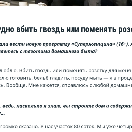
удно вбить гвоздь или поменять роз
али вести новую программу «Суперженщина» (16+). 
вляетесь с тяготами домашнего быта?
 люблю. Вбить гвоздь или поменять розетку для меня
блю готовить, бельё гладить, посуду мыть — я в проце
сь. Вообще. Мне кажется, справлюсь с любой домашн
 ведь, насколько я знаю, вы строите дом и содерж
у…
громко сказано. У нас участок 80 соток. Мы уже четыр