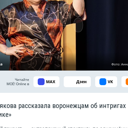
ва
Фото:
Анн
Читайте
MAX
Дзен
VK
МОЁ! Online в
якова рассказала воронежцам об интригах
ике»