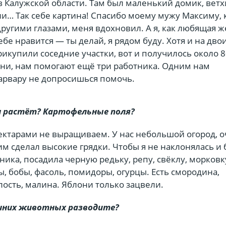
 Калужской области. Там был маленький домик, ветх
ии… Так себе картина! Спасибо моему мужу Максиму,
другими глазами, меня вдохновил. А я, как любящая ж
ебе нравится — ты делай, я рядом буду. Хотя и на дво
икупили соседние участки, вот и получилось около 8
дни, нам помогают ещё три работника. Одним нам
Варвару не допросишься помочь.
м растёт? Картофельные поля?
гектарами не выращиваем. У нас небольшой огород, 
м сделал высокие грядки. Чтобы я не наклонялась и 
бника, посадила черную редьку, репу, свёклу, морковк
ы, бобы, фасоль, помидоры, огурцы. Есть смородина,
ость, малина. Яблони только зацвели.
шних животных разводите?