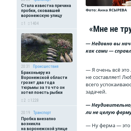
Стала известна причина
Фото: Анна ЯСЫРЕВА
пробки, сковавшей
воронежскую улицу
1
1404
«Мне не тр
— Недавно вы нач
как сами — спра
20:31
Происшествия
— Я очень всё это
Браконьеру из
не составляет! Лю
Воронежской области
грозит два года
всего успокаиваю
тюрьмы за то что он
задачей.
хотел поесть рыбки
2
1228
— Неудивительно,
ли не целую ферм
20:19
Транспорт
Пробка внезапно
возникла
— Ну ферма — это 
на воронежской улице