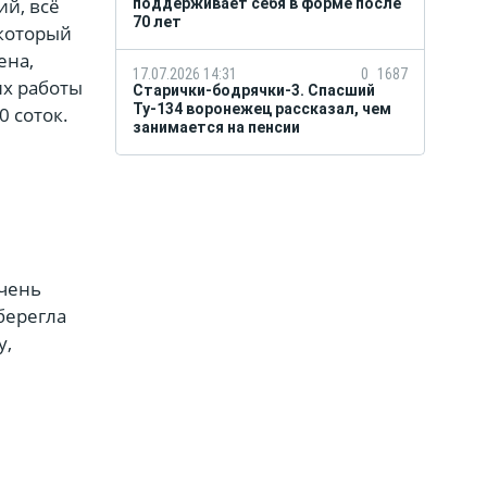
ий, всё
поддерживает себя в форме после
70 лет
 который
ена,
17.07.2026 14:31
0
1687
их работы
Старички-бодрячки-3. Спасший
Ту-134 воронежец рассказал, чем
0 соток.
занимается на пенсии
очень
берегла
у,