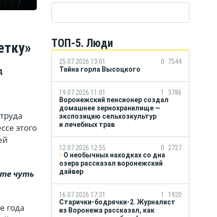
ТОП-5. Люди
етку»
25.07.2026 13:01
0
7544
Тайна горла Высоцкого
А
19.07.2026 11:01
1
3786
Воронежский пенсионер создал
домашнее зернохранилище —
 труда
экспозицию сельхозкультур
и лечебных трав
ссе этого
ей
12.07.2026 12:55
0
2727
О необычных находках со дна
озера рассказал воронежский
дайвер
ите чуть
16.07.2026 17:31
1
1920
Старички-бодрячки-2. Журналист
е года
из Воронежа рассказал, как