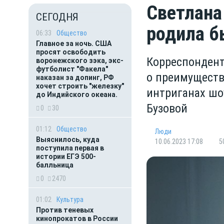
Светлана
СЕГОДНЯ
родила б
06:33
Общество
Главное за ночь. CША
просят освободить
Корреспондент
воронежского зэка, экс-
футболист "Факела"
о преимуществ
наказан за допинг, РФ
хочет строить "железку"
интриганах шо
до Индийского океана.
Бузовой
0
30
01:12
Общество
Люди
Выяснилось, куда
10.06.2023 17:08
5
поступила первая в
истории ЕГЭ 500-
балльница
0
2470
01:02
Культура
Против теневых
кинопрокатов в России