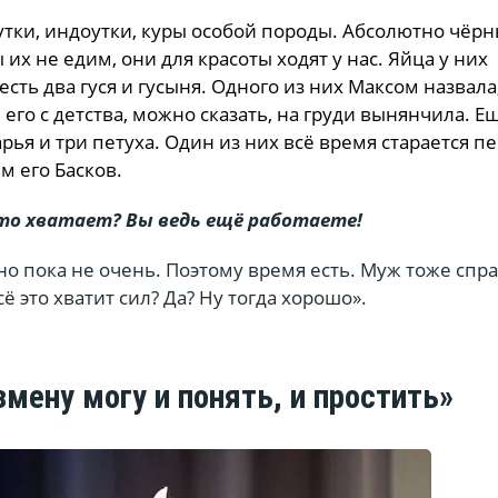
 утки, индоутки, куры особой породы. Абсолютно чёрн
их не едим, они для красоты ходят у нас. Яйца у них
есть два гуся и гусыня. Одного из них Максом назвала
 его с детства, можно сказать, на груди вынянчила. Е
рья и три петуха. Один из них всё время старается п
м его Басков.
 это хватает? Вы ведь ещё работаете!
ино пока не очень. Поэтому время есть. Муж тоже спр
сё это хватит сил? Да? Ну тогда хорошо».
змену могу и понять, и простить»