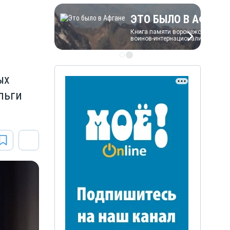
ЭТО БЫЛО В АФГАН
Книга памяти воронежских
воинов-интернационалистов
ых
льги
ЭТО БЫЛО В АФГАНЕ
Книга памяти воронежских
воинов-интернационалистов