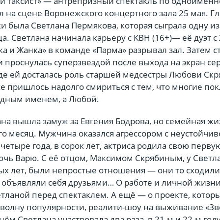
 таксист» — антрепризный спектакль по одноимённ
 на сцене Воронежского концертного зала 25 мая. Г
и была Светлана Пермякова, которая сыграла одну из
а. Светлана начинала карьеру с КВН (16+)— её дуэт 
а и Жанка» в команде «Парма» разрывал зал. Затем с
и проснулась суперзвездой после выхода на экран се
где ей досталась роль старшей медсестры Любови Ск
се пришлось надолго смириться с тем, что многие по
одным именем, а Любой.
ана вышла замуж за Евгения Бодрова, но семейная жи
го месяц. Мужчина оказался агрессором с неустойчив
 четыре года, в сорок лет, актриса родила свою перву
чь Варю. С её отцом, Максимом Скрябиным, у Светла
ых лет, были непростые отношения — они то сходили
о объявляли себя друзьями… О работе и личной жизн
тланой перед спектаклем. А ещё — о проекте, котор
 волну популярности, реалити-шоу на выживание «З
 нём Светлана участвовала два раза, в 21-м и 22-м году