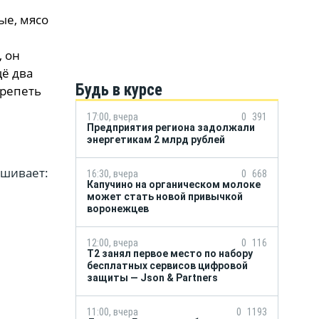
ые, мясо
, он
щё два
Будь в курсе
ерепеть
17:00, вчера
0
391
Предприятия региона задолжали
энергетикам 2 млрд рублей
ашивает:
16:30, вчера
0
668
Капучино на органическом молоке
может стать новой привычкой
воронежцев
12:00, вчера
0
116
Т2 занял первое место по набору
бесплатных сервисов цифровой
защиты — Json & Partners
11:00, вчера
0
1193