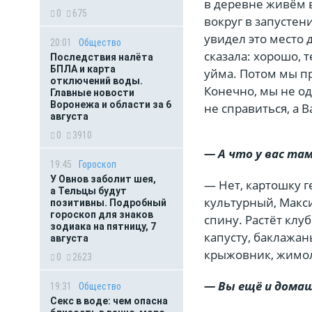
в деревне живём в
0
675
вокруг в запустен
увидел это место 
20:01
Общество
сказала: хорошо, т
Последствия налёта
БПЛА и карта
уйма. Потом мы пр
отключений воды.
Конечно, мы не о
Главные новости
Воронежа и области за 6
не справиться, а 
августа
0
3910
— А что у вас та
19:45
Гороскоп
У Овнов заболит шея,
— Нет, картошку 
а Тельцы будут
культурный, Макси
позитивны. Подробный
гороскоп для знаков
спину. Растёт клу
зодиака на пятницу, 7
капусту, баклажан
августа
крыжовник, жимол
0
2623
— Вы ещё и дома
19:31
Общество
Секс в воде: чем опасна