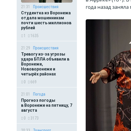
года назад заняла
21:31
Происшествия
Студентка из Воронежа
отдала мошенникам
почти шесть миллионов
рублей
1
1635
21:29
Происшествия
Тревогу из-за угрозы
удара БПЛА объявили в
Воронеже,
Нововоронеже и
четырёх районах
0
669
21:01
Погода
Прогноз погоды
в Воронеже на пятницу, 7
августа
0
3173
20:33
Транспорт