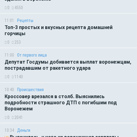
0
4550
11:01
Рецепты
Топ-3 простых и вкусных рецепта домашней
горчицы
0
253
11:00
От первого лица
Депутат Госдумы добивается выплат воронежцам,
пострадавшим от ракетного удара
0
1140
10:40
Происшествия
Кроссовер врезался в столб. Выяснились
подробности страшного ДТП с погибшим под
Воронежем
0
2041
10:34
Деньги