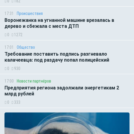
0
182
17:31
Происшествия
Воронежанка на угнанной машине врезалась в
дерево и сбежала с места ДТП
0
1272
17:01
Общество
Требование поставить подпись разгневало
калачеевца: под раздачу попал полицейский
0
930
17:00
Новости партнёров
Предприятия региона задолжали энергетикам 2
млрд рублей
0
333