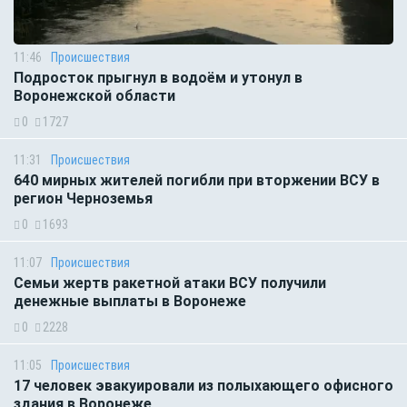
11:46
Происшествия
Подросток прыгнул в водоём и утонул в
Воронежской области
0
1727
11:31
Происшествия
640 мирных жителей погибли при вторжении ВСУ в
регион Черноземья
0
1693
11:07
Происшествия
Семьи жертв ракетной атаки ВСУ получили
денежные выплаты в Воронеже
0
2228
11:05
Происшествия
17 человек эвакуировали из полыхающего офисного
здания в Воронеже