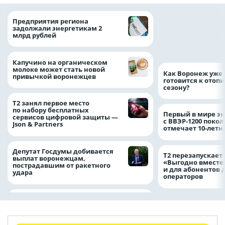
Медицинскую по
Предприятия региона
и поддержку стр
задолжали энергетикам 2
компании можно 
млрд рублей
независимо от ре
выдачи полиса
Капучино на органическом
молоке может стать новой
Как Воронеж уже 
привычкой воронежцев
готовится к отоп
сезону?
Т2 занял первое место
по набору бесплатных
Первый в мире э
сервисов цифровой защиты —
с ВВЭР-1200 покол
Json & Partners
отмечает 10-лет
Депутат Госдумы добивается
Т2 перезапускает
выплат воронежцам,
«Выгодно вместе
пострадавшим от ракетного
и для абонентов 
удара
операторов