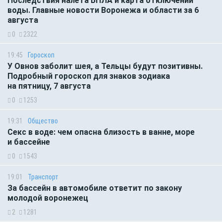
Последствия налёта БПЛА и карта отключений
воды. Главные новости Воронежа и области за 6
августа
0
2322
19:45
Гороскоп
У Овнов заболит шея, а Тельцы будут позитивны.
Подробный гороскоп для знаков зодиака
на пятницу, 7 августа
0
1253
19:31
Общество
Секс в воде: чем опасна близость в ванне, море
и бассейне
0
1543
19:01
Транспорт
За бассейн в автомобиле ответит по закону
молодой воронежец
2
1281