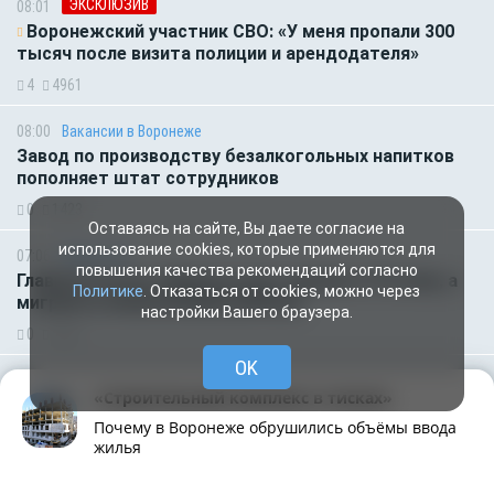
ЭКСКЛЮЗИВ
08:01
Воронежский участник СВО: «У меня пропали 300
тысяч после визита полиции и арендодателя»
4
4961
08:00
Вакансии в Воронеже
Завод по производству безалкогольных напитков
пополняет штат сотрудников
0
1423
Оставаясь на сайте, Вы даете согласие на
использование cookies, которые применяются для
07:06
Общество
повышения качества рекомендаций согласно
Главное за ночь. Макрон хочет наказать Россию, а
Политике
. Отказаться от cookies, можно через
мигранты изнасиловали ребёнка
настройки Вашего браузера.
0
6823
OK
02:21
Происшествия
«Строительный комплекс в тисках»
Тревожно среди ночи в Воронеже зазвучали сирены,
предупреждая о ракетной опасности
Почему в Воронеже обрушились объёмы ввода
жилья
0
6604
Рубрики
Написать
Живая лента
Чат
МОЁ! Плюс