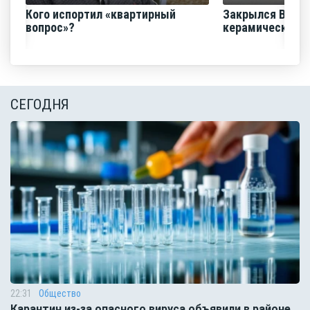
Кого испортил «квартирный
Закрылся Воро
вопрос»?
керамический з
СЕГОДНЯ
22:31
Общество
Карантин из-за опасного вируса объявили в районе