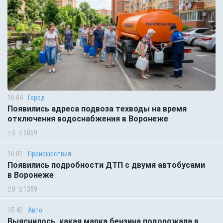
16:04
Город
Появились адреса подвоза техводы на время
отключения водоснабжения в Воронеже
5
5059
16:01
Происшествия
Появились подробности ДТП с двумя автобусами
в Воронеже
0
1359
15:40
Авто
Выяснилось, какая марка бензина подорожала в