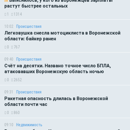
Выяснилось, у кого из воронежцев зарплаты
растут быстрее остальных
1
1314
10:02
Происшествия
Легковушка снесла мотоциклиста в Воронежской
области: байкер ранен
0
767
09:40
Происшествия
Счёт на десятки. Названо точное число БПЛА,
атаковавших Воронежскую область ночью
0
2652
09:31
Происшествия
Ракетная опасность длилась в Воронежской
области почти час
0
860
09:10
Недвижимость