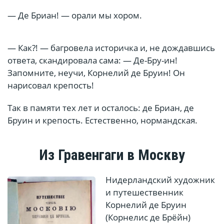
— Де Бриан! — орали мы хором.
— Как?! — багровела историчка и, не дождавшись
ответа, скандировала сама: — Де-Бру-ин!
Запомните, не­учи, Корнелий де Бруин! Он
нарисовал крепость!
Так в памяти тех лет и осталось: де Бриан, де
Бруин и крепость. Естественно, нормандская.
Из Гравенгаги в Москву
Нидерландский художник
и путешественник
Корнелий де Бруин
(Корнелис де Брёйн)