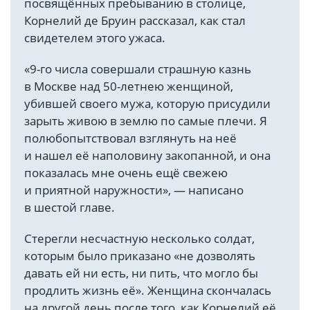
посвящённых пребыванию в столице,
Корнелий де Бруин рассказал, как стал
свидетелем этого ужаса.
«9-го числа совершали страшную казнь
в Москве над 50-летнею женщиной,
убившей своего мужа, которую присудили
зарыть живою в землю по самые плечи. Я
полюбопытствовал взглянуть на неё
и нашел её наполовину закопанной, и она
показалась мне очень ещё свежею
и приятной наружности», — написано
в шестой главе.
Стерегли несчастную несколько солдат,
которым было приказано «не дозволять
давать ей ни есть, ни пить, что могло бы
продлить жизнь её». Женщина скончалась
на другой день после того, как Корнелий её