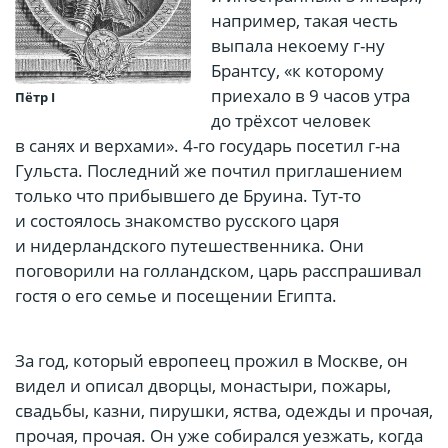
например, такая честь
выпала некоему г-ну
Брантсу, «к которому
приехало в 9 часов утра
Пётр I
до трёхсот человек
в санях и верхами». 4-го государь посетил г-на
Гульста. Последний же почтил приглашением
только что прибывшего де Бруина. Тут-то
и состоялось знакомство русского царя
и нидерландского путешественника. Они
поговорили на голландском, царь расспрашивал
гостя о его семье и посещении Египта.
За год, который европеец прожил в Москве, он
видел и описал дворцы, монастыри, пожары,
свадьбы, казни, пирушки, яства, одежды и прочая,
прочая, прочая. Он уже собирался уезжать, когда