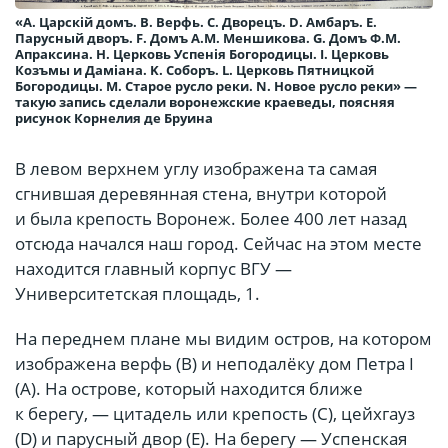
«А. Царскiй домъ. В. Верфь. С. Дворецъ. D. Амбаръ. Е.
Парусный дворъ. F. Домъ А.М. Меншикова. G. Домъ Ф.М.
Апраксина. Н. Церковь Успенiя Богородицы. I. Церковь
Козъмы и Дамiана. K. Соборъ. L. Церковь Пятницкой
Богородицы. М. Старое русло реки. N. Новое русло реки» —
такую запись сделали воронежские краеведы, поясняя
рисунок Корнелия де Бруина
В левом верхнем углу изображена та самая
сгнившая деревянная стена, внутри которой
и была крепость Воронеж. Более 400 лет назад
отсюда начался наш город. Сейчас на этом месте
находится главный корпус ВГУ —
Университетская площадь, 1.
На переднем плане мы видим остров, на котором
изображена верфь (В) и неподалёку дом Петра I
(А). На острове, который находится ближе
к берегу, — цитадель или крепость (С), цейхгауз
(D) и парусный двор (Е). На берегу — Успенская