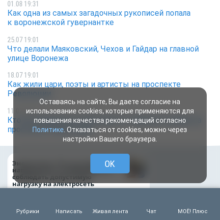
01.08 19:31
Как одна из самых загадочных рукописей попала
к воронежской гувернантке
25.07 19:01
Что делали Маяковский, Чехов и Гайдар на главной
улице Воронежа
18.07 19:01
Как жили цари, поэты и артисты на проспекте
Революции
Оставаясь на сайте, Вы даете согласие на
11.07 19:01
использование cookies, которые применяются для
Кто из знаменитостей бывал в старинных домах на
повышения качества рекомендаций согласно
проспекте Революции
Политике
. Отказаться от cookies, можно через
настройки Вашего браузера.
Как воронежцам 
OK
Энергетики «Россети Центр»
оформить ДТП и н
напоминают о необходимости
пробку?
соблюдать допустимую
нагрузку на электросеть
во время жары
Предприятия рег
задолжали энерг
Рубрики
Написать
Живая лента
Чат
МОЁ! Плюс
млрд рублей
Первые лица региона