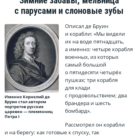
Зимние забавы, мельница
с парусами и слоновые зубы
Описал де Бруин
и корабли: «Мы видели
их на воде пятнадцать,
а именно: четыре корабля
военных, из которых
самый большой
о пятидесяти четырёх
пушках; три корабля
для клади
с продовольствием; два
Именно Корнелий де
Бруин стал автором
брандера и шесть
портретов русских
бомбард».
царевен — племянниц
Петра I
Рассмотрел он корабли
и на берегу: как готовые к спуску, так