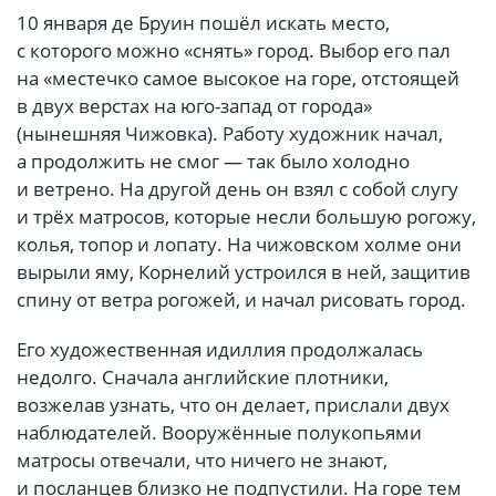
10 января де Бруин пошёл искать место,
с которого можно «снять» город. Выбор его пал
на «местечко самое высокое на горе, отстоящей
в двух верстах на юго-запад от города»
(нынешняя Чижовка). Работу художник начал,
а продолжить не смог — так было холодно
и ветрено. На другой день он взял с собой слугу
и трёх матросов, которые несли большую рогожу,
колья, топор и лопату. На чижовском холме они
вырыли яму, Корнелий устроился в ней, защитив
спину от ветра рогожей, и начал рисовать город.
Его художественная идиллия продолжалась
недолго. Сначала английские плотники,
возжелав узнать, что он делает, прислали двух
наблюдателей. Вооружённые полукопьями
матросы отвечали, что ничего не знают,
и посланцев близко не подпустили. На горе тем