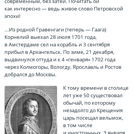
современным, без затей. Почитать ой
как интересно — ведь живое слово Петровской
эпохи!
...Из родной Гравенгаги (теперь — Гаага)
Корнелий выехал 28 июля 1701 года,
в Амстердаме сел на корабль и 3 сентября
прибыл в Архангельск. По зиме, 21 декабря,
выдвинулся оттуда и к 4 «генваря» 1702 года
через Колмогоры, Вологду, Ярославль и Ростов
добрался до Москвы.
К тому времени в столице
лет уже 50 существовал
обычай, по которому
незадолго до Крещения
царь посещал вельмож,
в том числе
и иностранных. 3 января,