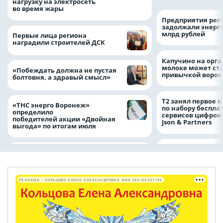
нагрузку на электросеть
во время жары
Предприятия рег
задолжали энерг
млрд рублей
Первые лица региона
наградили строителей ДСК
Капучино на орг
молоке может ста
«Побеждать должна не пустая
привычкой воро
болтовня, а здравый смысл»
Т2 занял первое 
«ТНС энерго Воронеж»
по набору беспла
определило
сервисов цифров
победителей акции «Двойная
Json & Partners
выгода» по итогам июля
РЕКЛАМА • КОЛЬЦОВА ЕЛЕНА АЛЕКСАНДРОВНА ИНН 366100251196