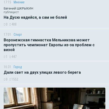
17:15
Мнение
Евгений ШКРЫКИН
публицист
На Дусю надейся, а сам не болей
0
408
17:01
Спорт
Воронежская гимнастка Мельникова может
пропустить чемпионат Европы из-за проблем с
визой
1
447
16:31
Город
Дали свет на двух улицах левого берега
0
1552