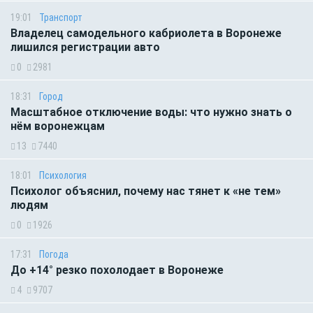
19:01
Транспорт
Владелец самодельного кабриолета в Воронеже
лишился регистрации авто
0
2981
18:31
Город
Масштабное отключение воды: что нужно знать о
нём воронежцам
13
7440
18:01
Психология
Психолог объяснил, почему нас тянет к «не тем»
людям
0
1926
17:31
Погода
До +14° резко похолодает в Воронеже
4
9707