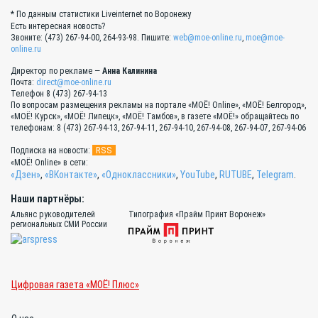
* По данным статистики Liveinternet по Воронежу
Есть интересная новость?
Звоните: (473) 267-94-00, 264-93-98. Пишите:
web@moe-online.ru
,
moe@moe-
online.ru
Директор по рекламе —
Анна Калинина
Почта:
direct@moe-online.ru
Телефон 8 (473) 267-94-13
По вопросам размещения рекламы на портале «МОЁ! Online», «МОЁ! Белгород»,
«МОЁ! Курск», «МОЁ! Липецк», «МОЁ! Тамбов», в газете «МОЁ!» обращайтесь по
телефонам: 8 (473) 267-94-13, 267-94-11, 267-94-10, 267-94-08, 267-94-07, 267-94-06
RSS
Подписка на новости:
«МОЁ! Online» в сети:
«Дзен»
,
«ВКонтакте»
,
«Одноклассники»
,
YouTube
,
RUTUBE
,
Telegram
.
Наши партнёры:
Альянс руководителей
Типография «Прайм Принт Воронеж»
региональных СМИ России
Цифровая газета «МОЁ! Плюс»