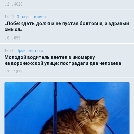
2
4628
14:00
От первого лица
«Побеждать должна не пустая болтовня, а здравый
смысл»
0
855
13:31
Происшествия
Молодой водитель влетел в иномарку
на воронежской улице: пострадали два человека
2
1822