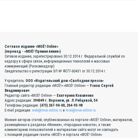
Сетевое издание «МОЁ! Online»
(перевод - «МОЁ! Прямая линия»)
Сетевое издание, зарегистрировано 30.12.2014 г. Федеральной службой по
надзору в сфере связи, информационных технологий и массовых
коммуникаций (Роскомнадзор)
Свидетельство о регистрации ЭЛ № ФС77-60431 от 30.12.2014 г.
Учредитель:
ООО «Издательский дом «Свободная пресса»
Главный редактор редакции «МОЁ!»-«МОЁ! Online» —
Усков Сергей
Владимирович
Редактор сайта «МОЁ! Online» —
Екатерина Коваленко
Адрес редакции:
394049 г. Воронеж, ул. Л.Рябцевой, 54
Телефоны редакции:
(473) 267-94-00, 264-93-98
E-mail редакции:
web@moe-online.ru
и
moe@moe-online.ru
Мнения авторов статей, опубликованных на портале «МОЁ! Online», материалов,
размещённых в разделах «Мнения», «Народные новости», а также
комментариев пользователей к материалам сайта могут не совпадать
с позицией редакции газеты «МОЁ!» и портала «МОЁ! Online».