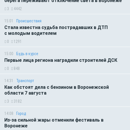
берега переживают отключение света в Воронеже
3
4442
15:01
Происшествия
Стала известна судьба пострадавших в ДТП
с молодым водителем
0
1291
15:00
Будь в курсе
Первые лица региона наградили строителей ДСК
0
848
14:31
Транспорт
Как обстоят дела с бензином в Воронежской
области 7 августа
3
3182
14:08
Город
Из-за сильной жары отменили фестиваль в
Воронеже