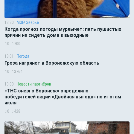
13:30
МОЁ! Зверьё
Когда прогноз погоды мурлычет: пять пушистых
причин не сидеть дома в выходные
0
700
13:01
Погода
Гроза нагрянет в Воронежскую область
0
3764
13:00
Новости партнёров
«ТНС энерго Воронеж» определило
победителей акции «Двойная выгода» по итогам
июля
0
428