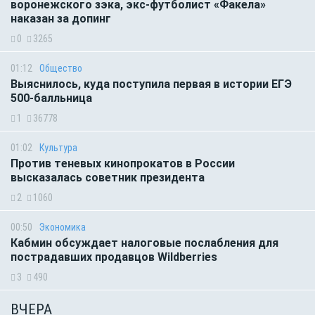
воронежского зэка, экс-футболист «Факела»
наказан за допинг
0
3265
01:12
Общество
Выяснилось, куда поступила первая в истории ЕГЭ
500-балльница
1
36778
01:02
Культура
Против теневых кинопрокатов в России
высказалась советник президента
2
1060
00:50
Экономика
Кабмин обсуждает налоговые послабления для
пострадавших продавцов Wildberries
3
490
ВЧЕРА