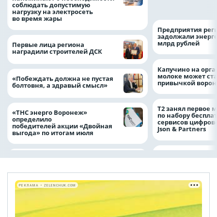
пробку?
соблюдать допустимую
нагрузку на электросеть
во время жары
Предприятия рег
задолжали энерг
млрд рублей
Первые лица региона
наградили строителей ДСК
Капучино на орг
молоке может ста
«Побеждать должна не пустая
привычкой воро
болтовня, а здравый смысл»
Т2 занял первое 
«ТНС энерго Воронеж»
по набору беспла
определило
сервисов цифров
победителей акции «Двойная
Json & Partners
выгода» по итогам июля
РЕКЛАМА • ZELENCHUK.COM