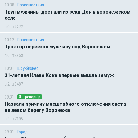
10:38
Происшествия
Труп мужчины достали из реки Дон в воронежском
селе
0
2272
10:12
Происшествия
Трактор переехал мужчину под Воронежем
0
2963
10:01
Шоу-бизнес
31-летняя Клава Кока впервые вышла замуж
2
3487
09:31
Я – репортёр
Назвали причину масштабного отключения света
на левом берегу Воронежа
3
7195
09:01
Город