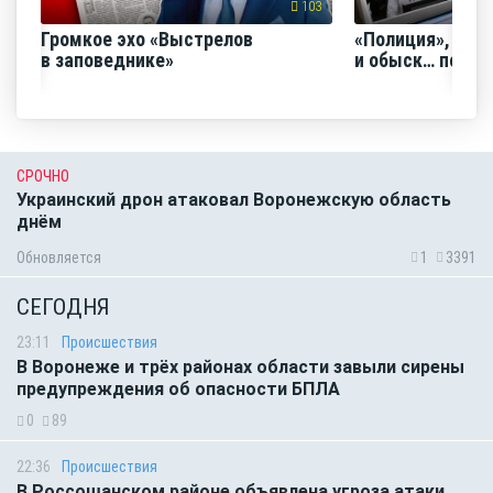
103
Громкое эхо «Выстрелов
«Полиция», «Ро
в заповеднике»
и обыск… по ви
СРОЧНО
Украинский дрон атаковал Воронежскую область
днём
Обновляется
1
3391
СЕГОДНЯ
23:11
Происшествия
В Воронеже и трёх районах области завыли сирены
предупреждения об опасности БПЛА
0
89
22:36
Происшествия
В Россошанском районе объявлена угроза атаки