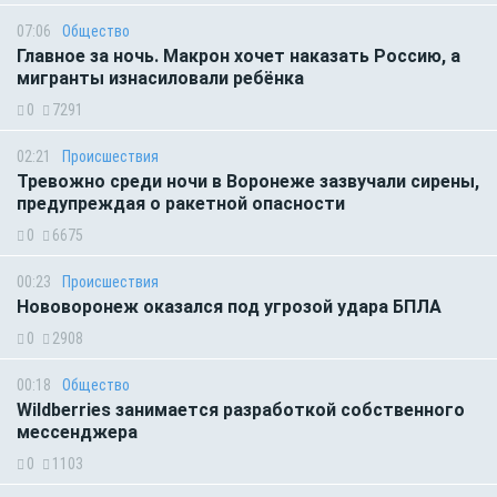
07:06
Общество
Главное за ночь. Макрон хочет наказать Россию, а
мигранты изнасиловали ребёнка
0
7291
02:21
Происшествия
Тревожно среди ночи в Воронеже зазвучали сирены,
предупреждая о ракетной опасности
0
6675
00:23
Происшествия
Нововоронеж оказался под угрозой удара БПЛА
0
2908
00:18
Общество
Wildberries занимается разработкой собственного
мессенджера
0
1103