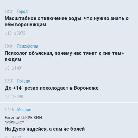
18:31
Город
Масштабное отключение воды: что нужно знать о
нём воронежцам
13
5872
18:01
Психология
Психолог объяснил, почему нас тянет к «не тем»
людям
0
1401
17:31
Погода
До +14° резко похолодает в Воронеже
4
8090
17:15
Мнение
Евгений ШКРЫКИН
публицист
На Дусю надейся, а сам не болей
0
372