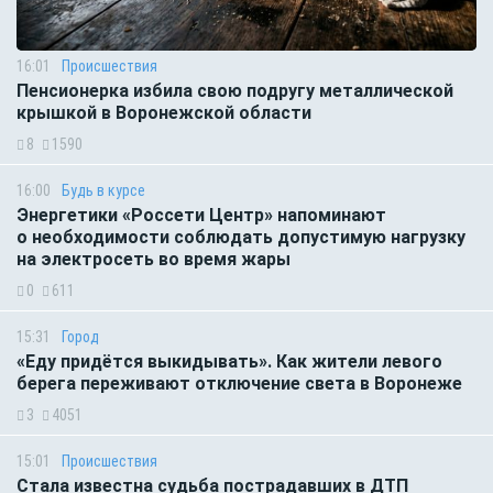
16:01
Происшествия
Пенсионерка избила свою подругу металлической
крышкой в Воронежской области
8
1590
16:00
Будь в курсе
Энергетики «Россети Центр» напоминают
о необходимости соблюдать допустимую нагрузку
на электросеть во время жары
0
611
15:31
Город
«Еду придётся выкидывать». Как жители левого
берега переживают отключение света в Воронеже
3
4051
15:01
Происшествия
Стала известна судьба пострадавших в ДТП