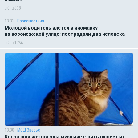
0
838
13:31
Происшествия
Молодой водитель влетел в иномарку
на воронежской улице: пострадали два человека
2
1756
13:30
МОЁ! Зверьё
Когда прогноз погоды мурлычет: пять пушистых