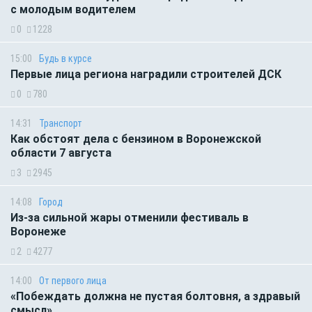
с молодым водителем
0
1228
15:00
Будь в курсе
Первые лица региона наградили строителей ДСК
0
780
14:31
Транспорт
Как обстоят дела с бензином в Воронежской
области 7 августа
3
2945
14:08
Город
Из-за сильной жары отменили фестиваль в
Воронеже
2
4277
14:00
От первого лица
«Побеждать должна не пустая болтовня, а здравый
смысл»