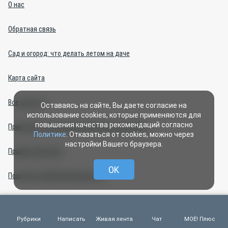
О нас
Обратная связь
Сад и огород: что делать летом на даче
Карта сайта
Все новости
Оставаясь на сайте, Вы даете согласие на
использование cookies, которые применяются для
повышения качества рекомендаций согласно
Прайс-лист на политическую агитацию 2026 г.
Политике
. Отказаться от cookies, можно через
настройки Вашего браузера.
Правила общения
OK
Политика конфиденциальности
Правила применения рекомендательных технологий
Рубрики
Написать
Живая лента
Чат
МОЁ! Плюс
Центр интернет-проектов (изготовление сайтов)