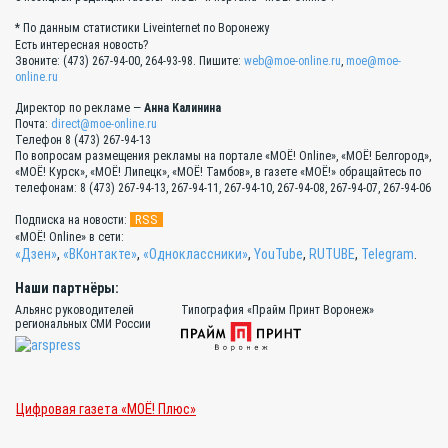
* По данным статистики Liveinternet по Воронежу
Есть интересная новость?
Звоните: (473) 267-94-00, 264-93-98. Пишите:
web@moe-online.ru
,
moe@moe-
online.ru
Директор по рекламе —
Анна Калинина
Почта:
direct@moe-online.ru
Телефон 8 (473) 267-94-13
По вопросам размещения рекламы на портале «МОЁ! Online», «МОЁ! Белгород»,
«МОЁ! Курск», «МОЁ! Липецк», «МОЁ! Тамбов», в газете «МОЁ!» обращайтесь по
телефонам: 8 (473) 267-94-13, 267-94-11, 267-94-10, 267-94-08, 267-94-07, 267-94-06
RSS
Подписка на новости:
«МОЁ! Online» в сети:
«Дзен»
,
«ВКонтакте»
,
«Одноклассники»
,
YouTube
,
RUTUBE
,
Telegram
.
Наши партнёры:
Альянс руководителей
Типография «Прайм Принт Воронеж»
региональных СМИ России
Цифровая газета «МОЁ! Плюс»