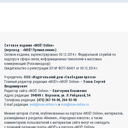
Сетевое издание «МОЁ! Online»
(перевод - «МОЁ! Прямая линия»)
Сетевое издание, зарегистрировано 30.12.2014 г. Федеральной службой по
надзору в сфере связи, информационных технологий и массовых
коммуникаций (Роскомнадзор)
Свидетельство о регистрации ЭЛ № ФС77-60431 от 30.12.2014 г.
Учредитель:
ООО «Издательский дом «Свободная пресса»
Главный редактор редакции «МОЁ!»-«МОЁ! Online» —
Усков Сергей
Владимирович
Редактор сайта «МОЁ! Online» —
Екатерина Коваленко
Адрес редакции:
394049 г. Воронеж, ул. Л.Рябцевой, 54
Телефоны редакции:
(473) 267-94-00, 264-93-98
E-mail редакции:
web@moe-online.ru
и
moe@moe-online.ru
Мнения авторов статей, опубликованных на портале «МОЁ! Online», материалов,
размещённых в разделах «Мнения», «Народные новости», а также
комментариев пользователей к материалам сайта могут не совпадать
с позицией редакции газеты «МОЁ!» и портала «МОЁ! Online».