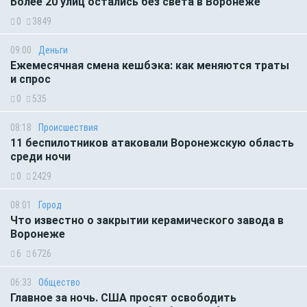
Более 20 улиц остались без света в Воронеже
0
3849
09:00
Деньги
Ежемесячная смена кешбэка: как меняются траты
и спрос
0
535
08:18
Происшествия
11 беспилотников атаковали Воронежскую область
среди ночи
0
2429
08:01
Город
Что известно о закрытии керамического завода в
Воронеже
6
6726
06:33
Общество
Главное за ночь. CША просят освободить