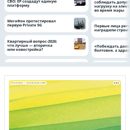
СВО: ЕР создадут единую
соблюдать допус
платформу
нагрузку на элек
во время жары
МегаФон протестировал
первую Private 5G
Первые лица рег
наградили строи
Квартирный вопрос-2026:
что лучше — вторичка
«Побеждать долж
или новостройка?
болтовня, а здр
РЕКЛАМА • ZELENCHUK.COM