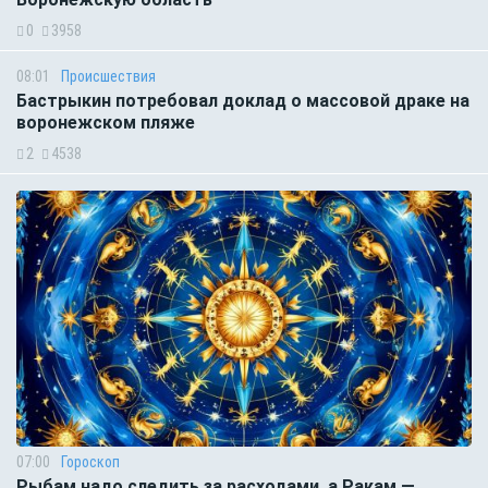
0
3958
08:01
Происшествия
Бастрыкин потребовал доклад о массовой драке на
воронежском пляже
2
4538
07:00
Гороскоп
Рыбам надо следить за расходами, а Ракам —