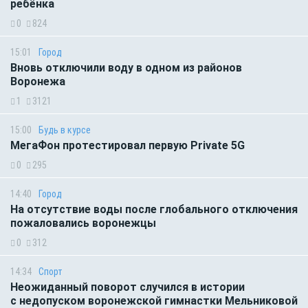
ребёнка
0
824
15:01
Город
Вновь отключили воду в одном из районов
Воронежа
1
3121
15:00
Будь в курсе
МегаФон протестировал первую Private 5G
0
295
14:40
Город
На отсутствие воды после глобального отключения
пожаловались воронежцы
0
312
14:34
Спорт
Неожиданный поворот случился в истории
с недопуском воронежской гимнастки Мельниковой