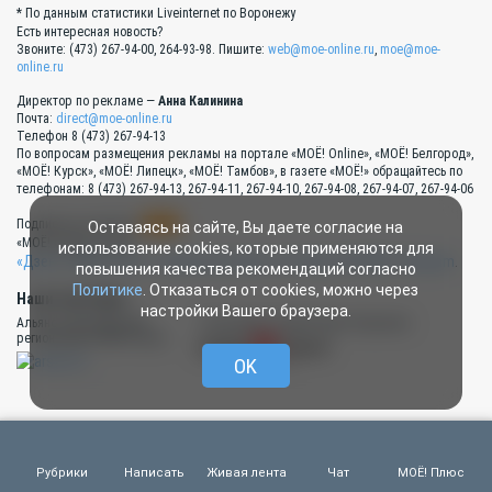
* По данным статистики Liveinternet по Воронежу
Есть интересная новость?
Звоните: (473) 267-94-00, 264-93-98. Пишите:
web@moe-online.ru
,
moe@moe-
online.ru
Директор по рекламе —
Анна Калинина
Почта:
direct@moe-online.ru
Телефон 8 (473) 267-94-13
По вопросам размещения рекламы на портале «МОЁ! Online», «МОЁ! Белгород»,
«МОЁ! Курск», «МОЁ! Липецк», «МОЁ! Тамбов», в газете «МОЁ!» обращайтесь по
телефонам: 8 (473) 267-94-13, 267-94-11, 267-94-10, 267-94-08, 267-94-07, 267-94-06
RSS
Подписка на новости:
Оставаясь на сайте, Вы даете согласие на
«МОЁ! Online» в сети:
использование cookies, которые применяются для
«Дзен»
,
«ВКонтакте»
,
«Одноклассники»
,
YouTube
,
RUTUBE
,
Telegram
.
повышения качества рекомендаций согласно
Политике
. Отказаться от cookies, можно через
Наши партнёры:
настройки Вашего браузера.
Альянс руководителей
Типография «Прайм Принт Воронеж»
региональных СМИ России
OK
Цифровая газета «МОЁ! Плюс»
Рубрики
Написать
Живая лента
Чат
МОЁ! Плюс
О нас