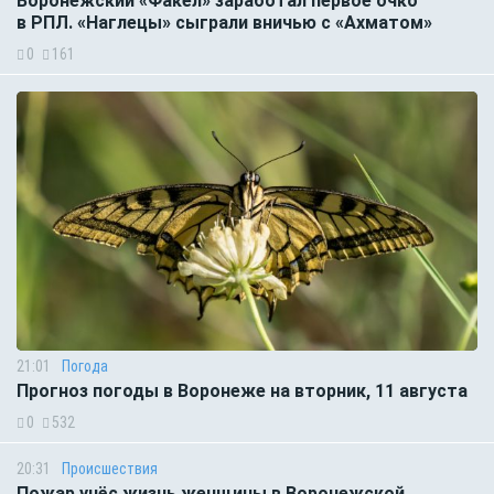
Воронежский «Факел» заработал первое очко
в РПЛ. «Наглецы» сыграли вничью с «Ахматом»
0
161
21:01
Погода
Прогноз погоды в Воронеже на вторник, 11 августа
0
532
20:31
Происшествия
Пожар унёс жизнь женщины в Воронежской