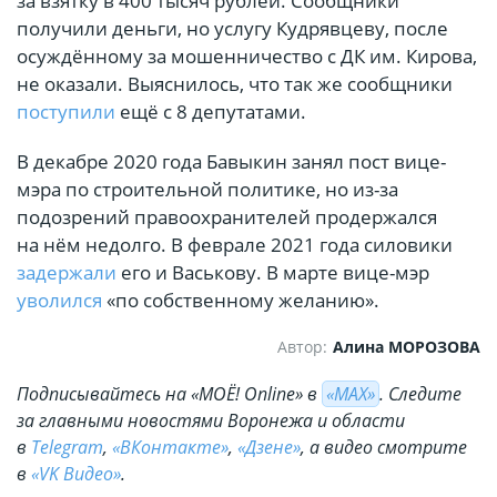
за взятку в 400 тысяч рублей. Сообщники
получили деньги, но услугу Кудрявцеву, после
осуждённому за мошенничество с ДК им. Кирова,
не оказали. Выяснилось, что так же сообщники
поступили
ещё с 8 депутатами.
В декабре 2020 года Бавыкин занял пост вице-
мэра по строительной политике, но из-за
подозрений правоохранителей продержался
на нём недолго. В феврале 2021 года силовики
задержали
его и Васькову. В марте вице-мэр
уволился
«по собственному желанию».
Автор:
Алина МОРОЗОВА
Подписывайтесь на «МОЁ! Online» в
«МАХ»
. Cледите
за главными новостями Воронежа и области
в
Telegram
,
«ВКонтакте»
,
«Дзене»
, а видео смотрите
в
«VK Видео»
.