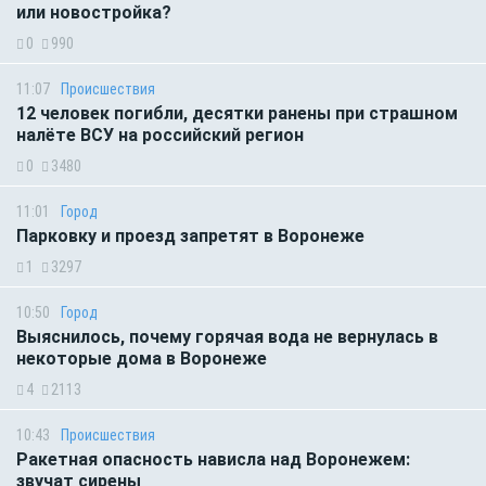
или новостройка?
0
990
11:07
Происшествия
12 человек погибли, десятки ранены при страшном
налёте ВСУ на российский регион
0
3480
11:01
Город
Парковку и проезд запретят в Воронеже
1
3297
10:50
Город
Выяснилось, почему горячая вода не вернулась в
некоторые дома в Воронеже
4
2113
10:43
Происшествия
Ракетная опасность нависла над Воронежем:
звучат сирены