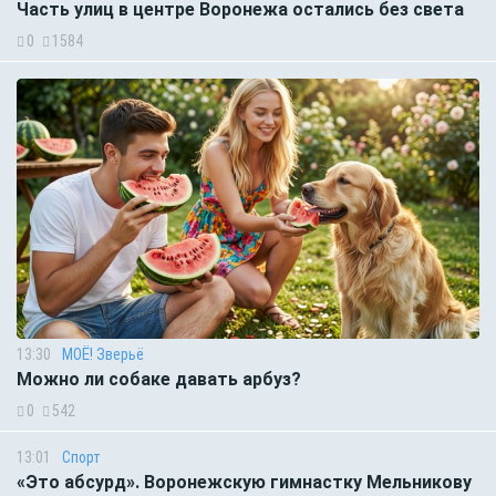
Часть улиц в центре Воронежа остались без света
0
1584
13:30
МОЁ! Зверьё
Можно ли собаке давать арбуз?
0
542
13:01
Спорт
«Это абсурд». Воронежскую гимнастку Мельникову