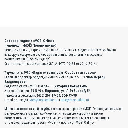
Сетевое издание «МОЁ! Online»
(перевод - «МОЁ! Прямая линия»)
Сетевое издание, зарегистрировано 30.12.2014 г. Федеральной службой по
надзору в сфере связи, информационных технологий и массовых
коммуникаций (Роскомнадзор)
Свидетельство о регистрации ЭЛ № ФС77-60431 от 30.12.2014 г.
Учредитель:
ООО «Издательский дом «Свободная пресса»
Главный редактор редакции «МОЁ!»-«МОЁ! Online» —
Усков Сергей
Владимирович
Редактор сайта «МОЁ! Online» —
Екатерина Коваленко
Адрес редакции:
394049 г. Воронеж, ул. Л.Рябцевой, 54
Телефоны редакции:
(473) 267-94-00, 264-93-98
E-mail редакции:
web@moe-online.ru
и
moe@moe-online.ru
Мнения авторов статей, опубликованных на портале «МОЁ! Online», материалов,
размещённых в разделах «Мнения», «Народные новости», а также
комментариев пользователей к материалам сайта могут не совпадать
с позицией редакции газеты «МОЁ!» и портала «МОЁ! Online».