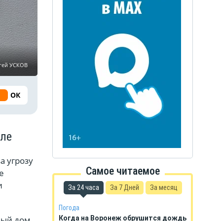
гей УСКОВ
ОК
еле
а угрозу
Самое читаемое
е
и
За 24 часа
За 7 Дней
За месяц
Погода
ный дом
Когда на Воронеж обрушится дождь