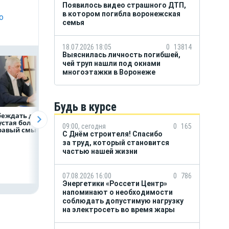
Появилось видео страшного ДТП,
в котором погибла воронежская
о
семья
18.07.2026 18:05
0
13814
Выяснилась личность погибшей,
чей труп нашли под окнами
многоэтажки в Воронеже
Будь в курсе
беждать должна
«ТНС энерго
Как воронежцам
устая болтовня,
Воронеж»
быстро оформит
09:00, сегодня
0
165
дравый смысл»
определило
ДТП и не создава
С Днём строителя! Спасибо
победителей акции
пробку?
за труд, который становится
«Двойная выгода»
по итогам июля
частью нашей жизни
07.08.2026 16:00
0
786
Энергетики «Россети Центр»
напоминают о необходимости
соблюдать допустимую нагрузку
на электросеть во время жары