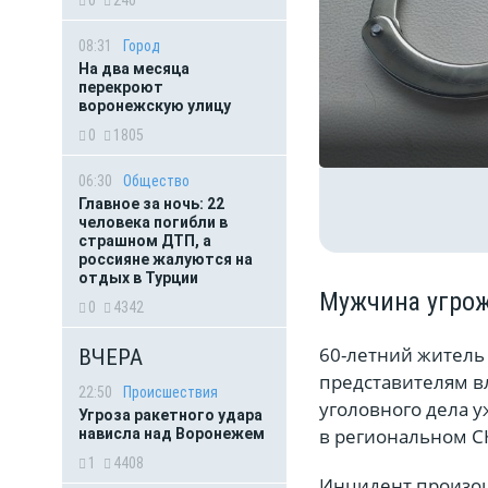
0
240
08:31
Город
На два месяца
перекроют
воронежскую улицу
0
1805
06:30
Общество
Главное за ночь: 22
человека погибли в
страшном ДТП, а
россияне жалуются на
отдых в Турции
Мужчина угрож
0
4342
60-летний житель 
ВЧЕРА
представителям в
22:50
Происшествия
уголовного дела у
Угроза ракетного удара
в региональном С
нависла над Воронежем
1
4408
Инцидент произош