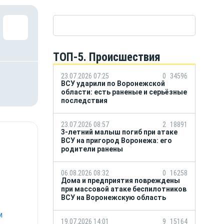
ТОП-5. Происшествия
23.07.2026 07:25
0
34596
ВСУ ударили по Воронежской
области: есть раненые и серьёзные
последствия
23.07.2026 08:57
2
18891
3-летний малыш погиб при атаке
ВСУ на пригород Воронежа: его
родители ранены
06.08.2026 08:32
0
16258
Дома и предприятия повреждены
при массовой атаке беспилотников
ВСУ на Воронежскую область
м
19.07.2026 14:01
9
15164