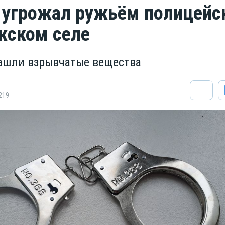
 угрожал ружьём полицейс
жском селе
нашли взрывчатые вещества
219