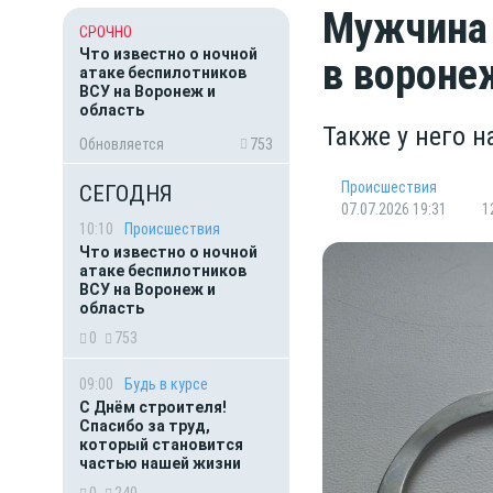
Мужчина
СРОЧНО
Что известно о ночной
в вороне
атаке беспилотников
ВСУ на Воронеж и
область
Также у него 
Обновляется
753
Происшествия
СЕГОДНЯ
07.07.2026 19:31
1
10:10
Происшествия
Что известно о ночной
атаке беспилотников
ВСУ на Воронеж и
область
0
753
09:00
Будь в курсе
С Днём строителя!
Спасибо за труд,
который становится
частью нашей жизни