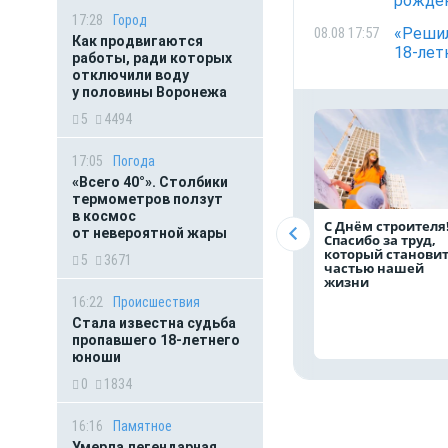
рожде
17:28
Город
«Решил
08.08 17:57
Как продвигаются
18-лет
работы, ради которых
отключили воду
у половины Воронежа
5
4494
17:05
Погода
«Всего 40°». Столбики
термометров ползут
в космос
С Днём строителя
от невероятной жары
Спасибо за труд,
который станови
5
3671
частью нашей
жизни
16:22
Происшествия
Стала известна судьба
пропавшего 18-летнего
юноши
0
1834
16:16
Памятное
Умерла легендарная