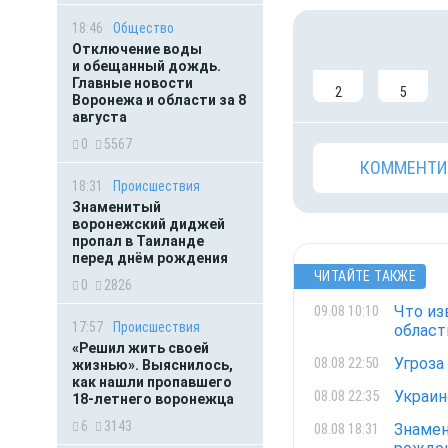
18:46
Общество
Отключение воды
и обещанный дождь.
Главные новости
2
5
Воронежа и области за 8
августа
0
5567
КОММЕНТИ
18:31
Происшествия
Знаменитый
воронежский диджей
пропал в Таиланде
перед днём рождения
ЧИТАЙТЕ ТАКЖЕ
0
2826
Что из
09.08 10:10
17:57
Происшествия
област
«Решил жить своей
Угроза
08.08 22:50
жизнью». Выяснилось,
как нашли пропавшего
Украин
08.08 22:35
18-летнего воронежца
6
3143
Знамен
08.08 18:31