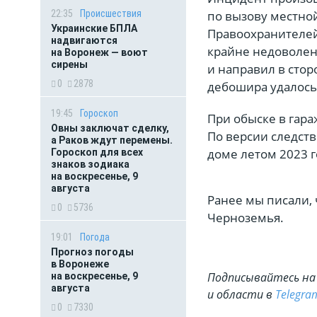
по вызову местно
22:35
Происшествия
Украинские БПЛА
Правоохранителей
надвигаются
крайне недоволен
на Воронеж — воют
сирены
и направил в сто
0
2878
дебошира удалось 
19:45
Гороскоп
При обыске в гар
Овны заключат сделку,
По версии следст
а Раков ждут перемены.
доме летом 2023 г
Гороскоп для всех
знаков зодиака
на воскресенье, 9
августа
Ранее мы писали,
0
5736
Черноземья.
19:01
Погода
Прогноз погоды
в Воронеже
Подписывайтесь на 
на воскресенье, 9
августа
и области в
Telegra
0
7330