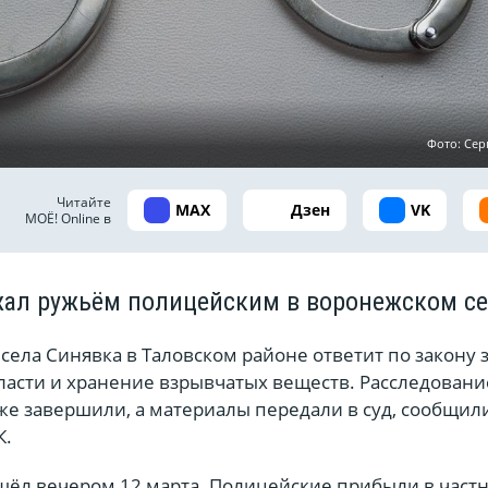
Фото: Сер
Читайте
MAX
Дзен
VK
МОЁ! Online в
ал ружьём полицейским в воронежском с
села Синявка в Таловском районе ответит по закону з
ласти и хранение взрывчатых веществ. Расследовани
же завершили, а материалы передали в суд, сообщил
К.
ёл вечером 12 марта. Полицейские прибыли в част