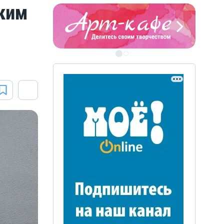
ким
ЭТО БЫЛО В АФГАН
Книга памяти воронежских
воинов-интернационалистов
ЭТО БЫЛО В АФГАНЕ
Книга памяти воронежских
воинов-интернационалистов