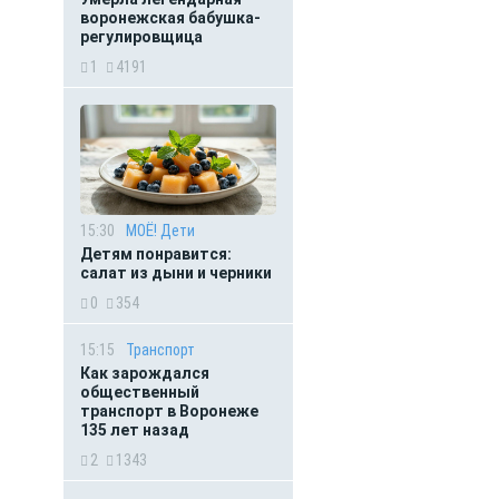
воронежская бабушка-
регулировщица
1
4191
15:30
МОЁ! Дети
Детям понравится:
салат из дыни и черники
0
354
15:15
Транспорт
Как зарождался
общественный
транспорт в Воронеже
135 лет назад
2
1343