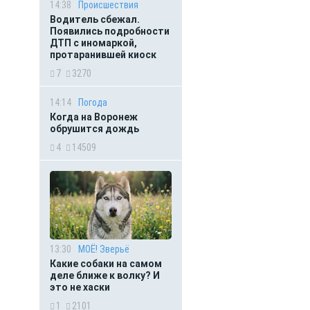
14:38
Происшествия
Водитель сбежал.
Появились подробности
ДТП с иномаркой,
протаранившей киоск
7
3270
14:14
Погода
Когда на Воронеж
обрушится дождь
4
14509
13:30
МОЁ! Зверьё
Какие собаки на самом
деле ближе к волку? И
это не хаски
1
2101