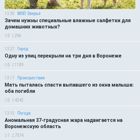
13:30
МОЁ! Зверьё
Зачем нужны специальные влажные салфетки для
домашних животных?
0
296
13:27
Город
Одну из улиц перекрыли на три дня в Воронеже
0
1189
13:17
Происшествия
Мать пыталась спасти выпавшего из окна малыша:
оба погибли
0
4242
13:15
Погода
Аномальная 37-градусная жара надвигается на
Воронежскую область
1
7374