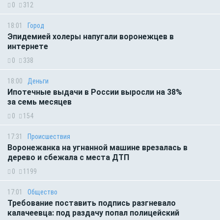
0
312
18:01
Город
Эпидемией холеры напугали воронежцев в
интернете
0
338
18:00
Деньги
Ипотечные выдачи в России выросли на 38%
за семь месяцев
0
154
17:31
Происшествия
Воронежанка на угнанной машине врезалась в
дерево и сбежала с места ДТП
0
1199
17:01
Общество
Требование поставить подпись разгневало
калачеевца: под раздачу попал полицейский