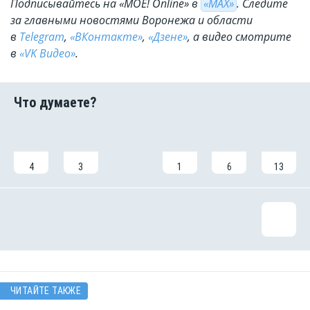
Подписывайтесь на «МОЁ! Online» в
«МАХ»
. Cледите
за главными новостями Воронежа и области
в
Telegram
,
«ВКонтакте»
,
«Дзене»
, а видео смотрите
в
«VK Видео»
.
4
3
1
6
13
ЧИТАЙТЕ ТАКЖЕ