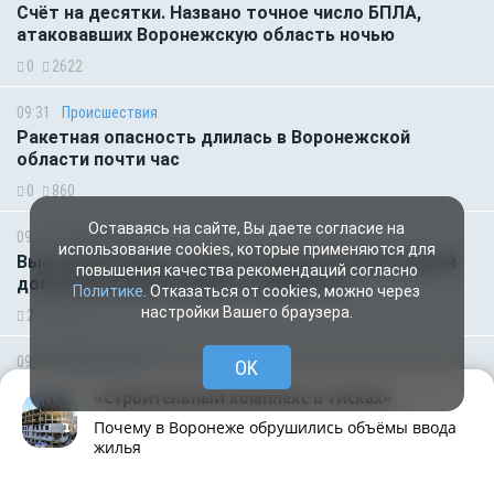
Счёт на десятки. Названо точное число БПЛА,
атаковавших Воронежскую область ночью
0
2622
09:31
Происшествия
Ракетная опасность длилась в Воронежской
области почти час
0
860
Оставаясь на сайте, Вы даете согласие на
09:10
Недвижимость
использование cookies, которые применяются для
Высотки не будет. Участок под многоквартирный
повышения качества рекомендаций согласно
дом в Воронеже вернули государству
Политике
. Отказаться от cookies, можно через
настройки Вашего браузера.
2
2951
09:00
Будь в курсе
OK
Медицинскую помощь и поддержку страховой
«Строительный комплекс в тисках»
компании можно получить независимо от региона
Почему в Воронеже обрушились объёмы ввода
выдачи полиса ОМС
жилья
0
438
Рубрики
Написать
Живая лента
Чат
МОЁ! Плюс