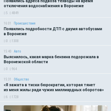
Появились адреса подвоза техводы на время
отключения водоснабжения в Воронеже
5
4849
16:01
Происшествия
Появились подробности ДТП с двумя автобусами
в Воронеже
0
1308
15:40
Авто
Выяснилось, какая марка бензина подорожала в
Воронежской области
0
964
15:31
Общество
«Я зажата в тиски бюрократии, которая тянет
из меня жилы ради чужих миллиардных оборотов»
6
1728