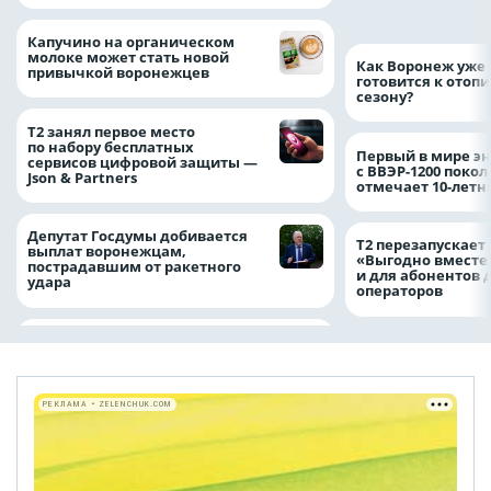
выдачи полиса
Капучино на органическом
молоке может стать новой
Как Воронеж уже 
привычкой воронежцев
готовится к отоп
сезону?
Т2 занял первое место
по набору бесплатных
Первый в мире э
сервисов цифровой защиты —
с ВВЭР-1200 покол
Json & Partners
отмечает 10-лет
Депутат Госдумы добивается
Т2 перезапускает
выплат воронежцам,
«Выгодно вместе
пострадавшим от ракетного
и для абонентов 
удара
операторов
РЕКЛАМА • ZELENCHUK.COM