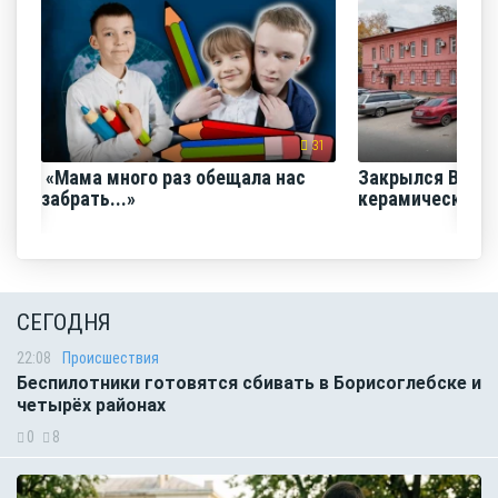
31
«Мама много раз обещала нас
Закрылся Воро
забрать...»
керамический з
СЕГОДНЯ
22:08
Происшествия
Беспилотники готовятся сбивать в Борисоглебске и
четырёх районах
0
8