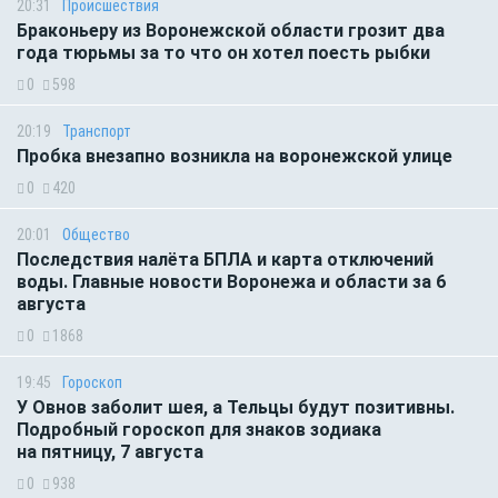
20:31
Происшествия
Браконьеру из Воронежской области грозит два
года тюрьмы за то что он хотел поесть рыбки
0
598
20:19
Транспорт
Пробка внезапно возникла на воронежской улице
0
420
20:01
Общество
Последствия налёта БПЛА и карта отключений
воды. Главные новости Воронежа и области за 6
августа
0
1868
19:45
Гороскоп
У Овнов заболит шея, а Тельцы будут позитивны.
Подробный гороскоп для знаков зодиака
на пятницу, 7 августа
0
938