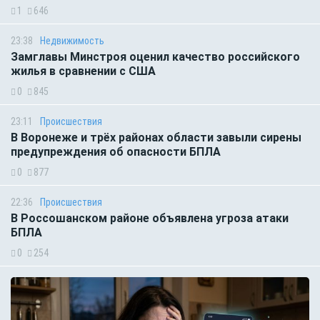
1
646
23:38
Недвижимость
Замглавы Минстроя оценил качество российского
жилья в сравнении с США
0
845
23:11
Происшествия
В Воронеже и трёх районах области завыли сирены
предупреждения об опасности БПЛА
0
877
22:36
Происшествия
В Россошанском районе объявлена угроза атаки
БПЛА
0
254