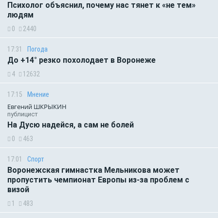
Психолог объяснил, почему нас тянет к «не тем»
людям
0
2440
17:31
Погода
До +14° резко похолодает в Воронеже
4
12632
17:15
Мнение
Евгений ШКРЫКИН
публицист
На Дусю надейся, а сам не болей
0
463
17:01
Спорт
Воронежская гимнастка Мельникова может
пропустить чемпионат Европы из-за проблем с
визой
1
483