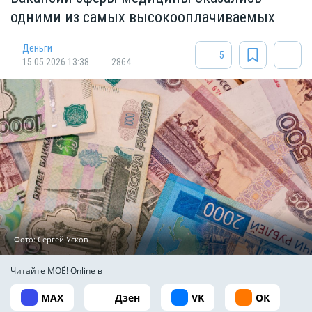
одними из самых высокооплачиваемых
Деньги
5
15.05.2026 13:38
2864
Фото: Сергей Усков
Читайте МОЁ! Online в
MAX
Дзен
VK
ОК