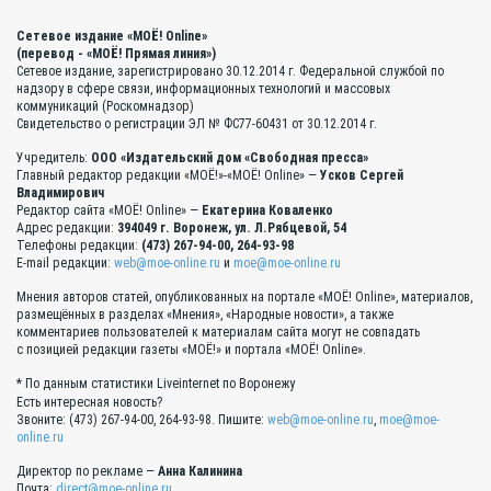
Сетевое издание «МОЁ! Online»
(перевод - «МОЁ! Прямая линия»)
Сетевое издание, зарегистрировано 30.12.2014 г. Федеральной службой по
надзору в сфере связи, информационных технологий и массовых
коммуникаций (Роскомнадзор)
Свидетельство о регистрации ЭЛ № ФС77-60431 от 30.12.2014 г.
Учредитель:
ООО «Издательский дом «Свободная пресса»
Главный редактор редакции «МОЁ!»-«МОЁ! Online» —
Усков Сергей
Владимирович
Редактор сайта «МОЁ! Online» —
Екатерина Коваленко
Адрес редакции:
394049 г. Воронеж, ул. Л.Рябцевой, 54
Телефоны редакции:
(473) 267-94-00, 264-93-98
E-mail редакции:
web@moe-online.ru
и
moe@moe-online.ru
Мнения авторов статей, опубликованных на портале «МОЁ! Online», материалов,
размещённых в разделах «Мнения», «Народные новости», а также
комментариев пользователей к материалам сайта могут не совпадать
с позицией редакции газеты «МОЁ!» и портала «МОЁ! Online».
* По данным статистики Liveinternet по Воронежу
Есть интересная новость?
Звоните: (473) 267-94-00, 264-93-98. Пишите:
web@moe-online.ru
,
moe@moe-
online.ru
Директор по рекламе —
Анна Калинина
Почта:
direct@moe-online.ru