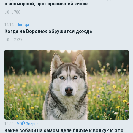
с иномаркой, протаранившей киоск
0
786
14:14
Погода
Когда на Воронеж обрушится дождь
0
2727
13:30
МОЁ! Зверьё
Какие собаки на самом деле ближе к волку? И это