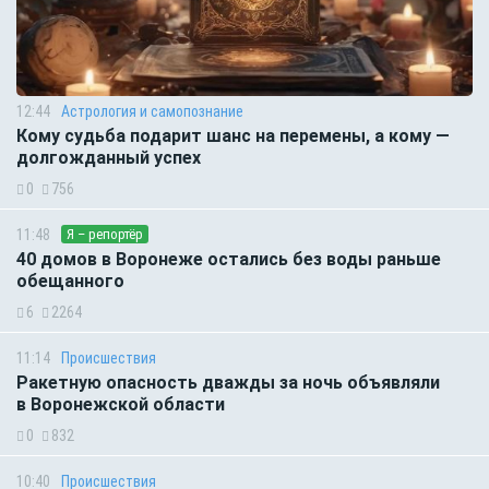
12:44
Астрология и самопознание
Кому судьба подарит шанс на перемены, а кому —
долгожданный успех
0
756
11:48
Я – репортёр
40 домов в Воронеже остались без воды раньше
обещанного
6
2264
11:14
Происшествия
Ракетную опасность дважды за ночь объявляли
в Воронежской области
0
832
10:40
Происшествия