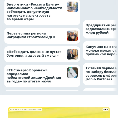
Как воронежцам 
Энергетики «Россети Центр»
оформить ДТП и н
напоминают о необходимости
пробку?
соблюдать допустимую
нагрузку на электросеть
во время жары
Предприятия рег
задолжали энерг
млрд рублей
Первые лица региона
наградили строителей ДСК
Капучино на орг
молоке может ста
«Побеждать должна не пустая
привычкой воро
болтовня, а здравый смысл»
Т2 занял первое 
«ТНС энерго Воронеж»
по набору беспла
определило
сервисов цифров
победителей акции «Двойная
Json & Partners
выгода» по итогам июля
РЕКЛАМА • ZELENCHUK.COM