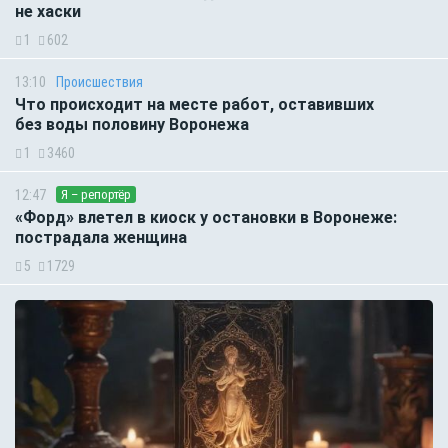
не хаски
1
602
13:10
Происшествия
Что происходит на месте работ, оставивших
без воды половину Воронежа
1
3460
12:47
Я – репортёр
«Форд» влетел в киоск у остановки в Воронеже:
пострадала женщина
5
1729