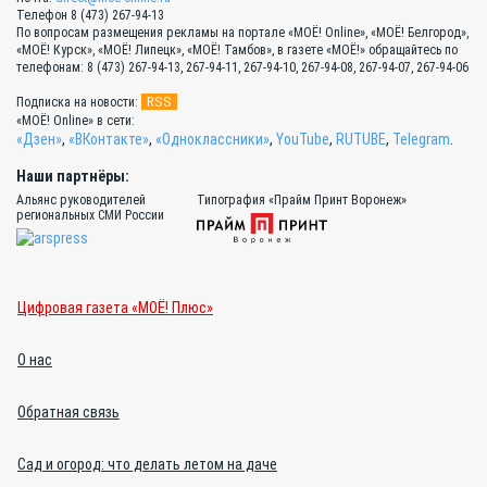
Телефон 8 (473) 267-94-13
По вопросам размещения рекламы на портале «МОЁ! Online», «МОЁ! Белгород»,
«МОЁ! Курск», «МОЁ! Липецк», «МОЁ! Тамбов», в газете «МОЁ!» обращайтесь по
телефонам: 8 (473) 267-94-13, 267-94-11, 267-94-10, 267-94-08, 267-94-07, 267-94-06
RSS
Подписка на новости:
«МОЁ! Online» в сети:
«Дзен»
,
«ВКонтакте»
,
«Одноклассники»
,
YouTube
,
RUTUBE
,
Telegram
.
Наши партнёры:
Альянс руководителей
Типография «Прайм Принт Воронеж»
региональных СМИ России
Цифровая газета «МОЁ! Плюс»
О нас
Обратная связь
Сад и огород: что делать летом на даче