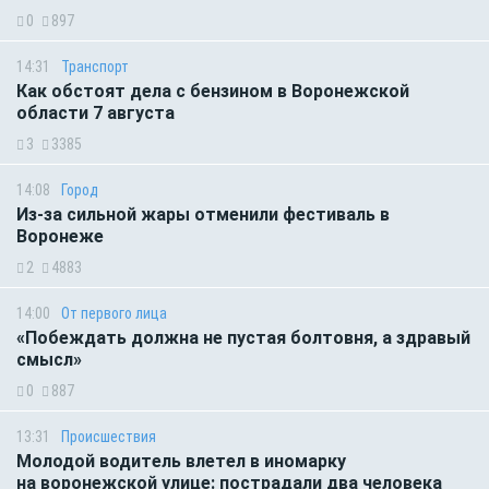
0
897
14:31
Транспорт
Как обстоят дела с бензином в Воронежской
области 7 августа
3
3385
14:08
Город
Из-за сильной жары отменили фестиваль в
Воронеже
2
4883
14:00
От первого лица
«Побеждать должна не пустая болтовня, а здравый
смысл»
0
887
13:31
Происшествия
Молодой водитель влетел в иномарку
на воронежской улице: пострадали два человека