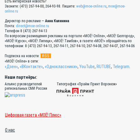
Есть интересная новость?
Звоните: (473) 267-94-00, 264-93-98. Пишите:
web@moe-online.ru
,
moe@moe-
online.ru
Директор по рекламе —
Анна Калинина
Почта:
direct@moe-online.ru
Телефон 8 (473) 267-94-13
По вопросам размещения рекламы на портале «МОЁ! Online», «МОЁ! Белгород»,
«МОЁ! Курск», «МОЁ! Липецк», «МОЁ! Тамбов», в газете «МОЁ!» обращайтесь по
телефонам: 8 (473) 267-94-13, 267-94-11, 267-94-10, 267-94-08, 267-94-07, 267-94-06
RSS
Подписка на новости:
«МОЁ! Online» в сети:
«Дзен»
,
«ВКонтакте»
,
«Одноклассники»
,
YouTube
,
RUTUBE
,
Telegram
.
Наши партнёры:
Альянс руководителей
Типография «Прайм Принт Воронеж»
региональных СМИ России
Цифровая газета «МОЁ! Плюс»
О нас