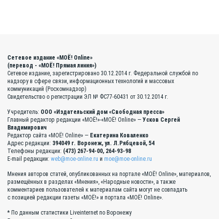
Сетевое издание «МОЁ! Online»
(перевод - «МОЁ! Прямая линия»)
Сетевое издание, зарегистрировано 30.12.2014 г. Федеральной службой по
надзору в сфере связи, информационных технологий и массовых
коммуникаций (Роскомнадзор)
Свидетельство о регистрации ЭЛ № ФС77-60431 от 30.12.2014 г.
Учредитель:
ООО «Издательский дом «Свободная пресса»
Главный редактор редакции «МОЁ!»-«МОЁ! Online» —
Усков Сергей
Владимирович
Редактор сайта «МОЁ! Online» —
Екатерина Коваленко
Адрес редакции:
394049 г. Воронеж, ул. Л.Рябцевой, 54
Телефоны редакции:
(473) 267-94-00, 264-93-98
E-mail редакции:
web@moe-online.ru
и
moe@moe-online.ru
Мнения авторов статей, опубликованных на портале «МОЁ! Online», материалов,
размещённых в разделах «Мнения», «Народные новости», а также
комментариев пользователей к материалам сайта могут не совпадать
с позицией редакции газеты «МОЁ!» и портала «МОЁ! Online».
* По данным статистики Liveinternet по Воронежу