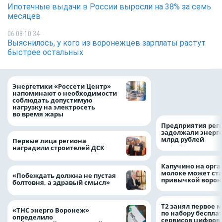
Ипотечные выдачи в России выросли на 38% за семь
месяцев
06.08 10:34
Выяснилось, у кого из воронежцев зарплаты растут
быстрее остальных
Как воронежцам 
Энергетики «Россети Центр»
оформить ДТП и н
напоминают о необходимости
пробку?
соблюдать допустимую
нагрузку на электросеть
во время жары
Предприятия рег
задолжали энерг
млрд рублей
Первые лица региона
наградили строителей ДСК
Капучино на орг
молоке может ста
«Побеждать должна не пустая
привычкой воро
болтовня, а здравый смысл»
Т2 занял первое 
«ТНС энерго Воронеж»
по набору беспла
определило
сервисов цифров