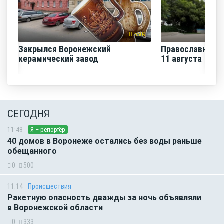
5509
Закрылся Воронежский
Православная н
керамический завод
11 августа
СЕГОДНЯ
11:48
Я – репортёр
40 домов в Воронеже остались без воды раньше
обещанного
0
500
11:14
Происшествия
Ракетную опасность дважды за ночь объявляли
в Воронежской области
0
333