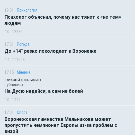
18:01
Психология
Психолог объяснил, почему нас тянет к «не тем»
людям
0
2286
17:31
Погода
До +14° резко похолодает в Воронеже
4
11603
17:15
Мнение
Евгений ШКРЫКИН
публицист
На Дусю надейся, а сам не болей
0
444
17:01
Спорт
Воронежская гимнастка Мельникова может
пропустить чемпионат Европы из-за проблем с
визой