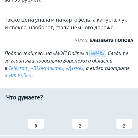
Также цена упала и на картофель, а капуста, лук
и свёкла, наоборот, стали немного дороже.
Автор:
Елизавета ПОПОВА
Подписывайтесь на «МОЁ! Online» в
«МАХ»
. Cледите
за главными новостями Воронежа и области
в
Telegram
,
«ВКонтакте»
,
«Дзене»
, а видео смотрите
в
«VK Видео»
.
8
2
2