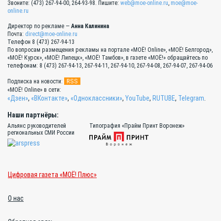
Звоните: (473) 267-94-00, 264-93-98. Пишите:
web@moe-online.ru
,
moe@moe-
online.ru
Директор по рекламе —
Анна Калинина
Почта:
direct@moe-online.ru
Телефон 8 (473) 267-94-13
По вопросам размещения рекламы на портале «МОЁ! Online», «МОЁ! Белгород»,
«МОЁ! Курск», «МОЁ! Липецк», «МОЁ! Тамбов», в газете «МОЁ!» обращайтесь по
телефонам: 8 (473) 267-94-13, 267-94-11, 267-94-10, 267-94-08, 267-94-07, 267-94-06
RSS
Подписка на новости:
«МОЁ! Online» в сети:
«Дзен»
,
«ВКонтакте»
,
«Одноклассники»
,
YouTube
,
RUTUBE
,
Telegram
.
Наши партнёры:
Альянс руководителей
Типография «Прайм Принт Воронеж»
региональных СМИ России
Цифровая газета «МОЁ! Плюс»
О нас