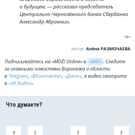
о будущем, — рассказал председатель
Центрально-Чернозёмного банка Сбербанка
Александр Абрамкин.
16+
Автор:
Алёна РАЗМОЧАЕВА
Подписывайтесь на «МОЁ! Online» в
«МАХ»
. Cледите
за главными новостями Воронежа и области
в
Telegram
,
«ВКонтакте»
,
«Дзене»
, а видео смотрите
в
«VK Видео»
.
4
2
2
3