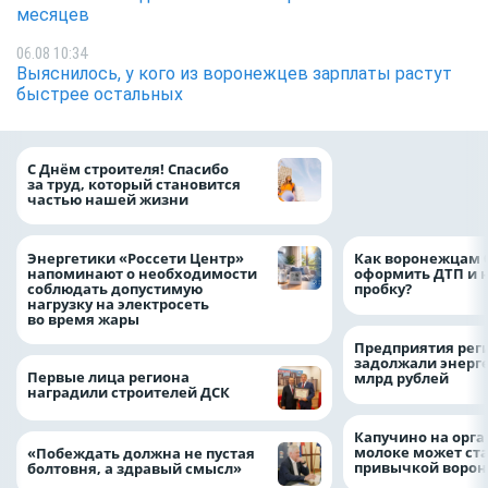
месяцев
06.08 10:34
Выяснилось, у кого из воронежцев зарплаты растут
быстрее остальных
«ТНС энерго Вор
С Днём строителя! Спасибо
определило
за труд, который становится
победителей акц
частью нашей жизни
выгода» по итог
Энергетики «Россети Центр»
Как воронежцам 
напоминают о необходимости
оформить ДТП и н
соблюдать допустимую
пробку?
нагрузку на электросеть
во время жары
Предприятия рег
задолжали энерг
Первые лица региона
млрд рублей
наградили строителей ДСК
Капучино на орг
молоке может ста
«Побеждать должна не пустая
привычкой воро
болтовня, а здравый смысл»