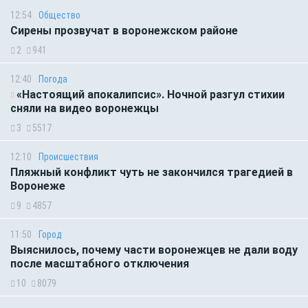
12:54
Общество
Сирены прозвучат в воронежском районе
2
941
12:40
Погода
«Настоящий апокалипсис». Ночной разгул стихии
сняли на видео воронежцы
3
5517
12:10
Происшествия
Пляжный конфликт чуть не закончился трагедией в
Воронеже
9
4857
11:50
Город
Выяснилось, почему части воронежцев не дали воду
после масштабного отключения
10
8079