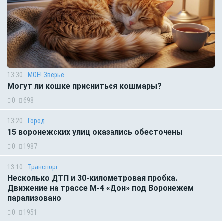
13:30
МОЁ! Зверьё
Могут ли кошке присниться кошмары?
0
698
13:20
Город
15 воронежских улиц оказались обесточены
0
1987
13:10
Транспорт
Несколько ДТП и 30-километровая пробка.
Движение на трассе М-4 «Дон» под Воронежем
парализовано
0
1951