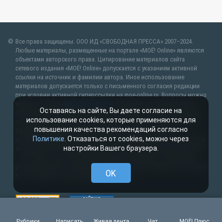
Все права защищены. ООО ИД «СВОБОДНАЯ ПРЕССА» 2007–2024.
Любые материалы, размещенные на портале «МОЁ! Online» являются
объектами авторского права. Цитирование материалов сайта
сетевого издания «МОЁ! Online» допускается с указанием активной
ссылки на источник и фамилии автора. Иное использование
материалов допускается только с письменного согласия редакции
при условии активной гиперссылки на moe-online.ru. Вопросы можно
задать по адресу
web@moe-online.ru
. В рубрике «От первого лица»
Оставаясь на сайте, Вы даете согласие на
публикуются сообщения в рамках контрактов об информационном
использование cookies, которые применяются для
сотрудничестве между редакцией «МОЁ! Online» и органами власти.
повышения качества рекомендаций согласно
Материалы рубрик «Новости партнёров» и «Будь в курсе»
Политике
. Отказаться от cookies, можно через
публикуются в рамках договоров (соглашений) об информационном
настройки Вашего браузера.
сотрудничестве и (или) являются рекламой. Партнёрский материал
— это статья, подготовленная редакцией совместно с партнёром-
рекламодателем, который заинтересован в теме материала, участвует
OK
в его создании и оплачивает размещение.
Рубрики
Написать
Живая лента
Чат
МОЁ! Плюс