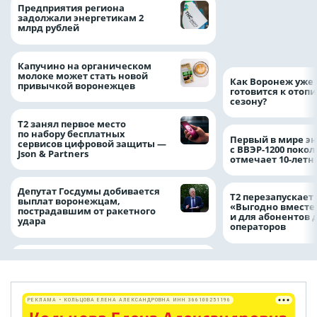
Медицинскую по
Предприятия региона
и поддержку стр
задолжали энергетикам 2
компании можно 
млрд рублей
независимо от ре
выдачи полиса
Капучино на органическом
молоке может стать новой
Как Воронеж уже 
привычкой воронежцев
готовится к отоп
сезону?
Т2 занял первое место
по набору бесплатных
Первый в мире э
сервисов цифровой защиты —
с ВВЭР-1200 покол
Json & Partners
отмечает 10-лет
Депутат Госдумы добивается
Т2 перезапускает
выплат воронежцам,
«Выгодно вместе
пострадавшим от ракетного
и для абонентов 
удара
операторов
РЕКЛАМА • КОЛЬЦОВА ЕЛЕНА АЛЕКСАНДРОВНА ИНН 366100251196