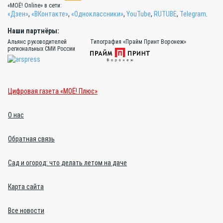
«МОЁ! Online» в сети:
«Дзен»
,
«ВКонтакте»
,
«Одноклассники»
,
YouTube
,
RUTUBE
,
Telegram
.
Наши партнёры:
Альянс руководителей
Типография «Прайм Принт Воронеж»
региональных СМИ России
Цифровая газета «МОЁ! Плюс»
О нас
Обратная связь
Сад и огород: что делать летом на даче
Карта сайта
Все новости