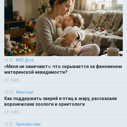
15:30
МОЁ! Дети
«Меня не замечают»: что скрывается за феноменом
материнской невидимости?
0
605
15:10
Животные
Как поддержать зверей и птиц в жару, рассказали
воронежские зоологи и орнитологи
0
415
15:01
Происшествия