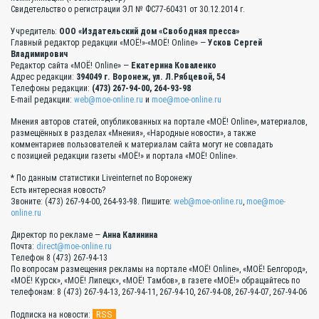
Свидетельство о регистрации ЭЛ № ФС77-60431 от 30.12.2014 г.
Учредитель:
ООО «Издательский дом «Свободная пресса»
Главный редактор редакции «МОЁ!»-«МОЁ! Online» —
Усков Сергей
Владимирович
Редактор сайта «МОЁ! Online» —
Екатерина Коваленко
Адрес редакции:
394049 г. Воронеж, ул. Л.Рябцевой, 54
Телефоны редакции:
(473) 267-94-00, 264-93-98
E-mail редакции:
web@moe-online.ru
и
moe@moe-online.ru
Мнения авторов статей, опубликованных на портале «МОЁ! Online», материалов,
размещённых в разделах «Мнения», «Народные новости», а также
комментариев пользователей к материалам сайта могут не совпадать
с позицией редакции газеты «МОЁ!» и портала «МОЁ! Online».
* По данным статистики Liveinternet по Воронежу
Есть интересная новость?
Звоните: (473) 267-94-00, 264-93-98. Пишите:
web@moe-online.ru
,
moe@moe-
online.ru
Директор по рекламе —
Анна Калинина
Почта:
direct@moe-online.ru
Телефон 8 (473) 267-94-13
По вопросам размещения рекламы на портале «МОЁ! Online», «МОЁ! Белгород»,
«МОЁ! Курск», «МОЁ! Липецк», «МОЁ! Тамбов», в газете «МОЁ!» обращайтесь по
телефонам: 8 (473) 267-94-13, 267-94-11, 267-94-10, 267-94-08, 267-94-07, 267-94-06
RSS
Подписка на новости: