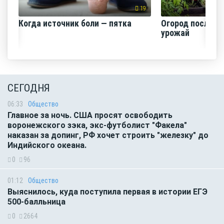
19
Когда источник боли — пятка
Огород после ли
урожай
СЕГОДНЯ
06:33
Общество
Главное за ночь. CША просят освободить
воронежского зэка, экс-футболист "Факела"
наказан за допинг, РФ хочет строить "железку" до
Индийского океана.
0
96
01:12
Общество
Выяснилось, куда поступила первая в истории ЕГЭ
500-балльница
0
2664