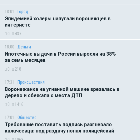
18:01
Город
Эпидемией холеры напугали воронежцев в
интернете
0
437
18:00
Деньги
Ипотечные выдачи в России выросли на 38%
за семь месяцев
0
218
17:31
Происшествия
Воронежанка на угнанной машине врезалась в
дерево и сбежала с места ДТП
0
1416
17:01
Общество
Требование поставить подпись разгневало
калачеевца: под раздачу попал полицейский
0
1068