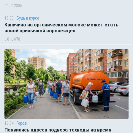
1
2336
16:30
Будь в курсе
Капучино на органическом молоке может стать
новой привычкой воронежцев
0
678
16:04
Город
Появились адреса подвоза техводы на время