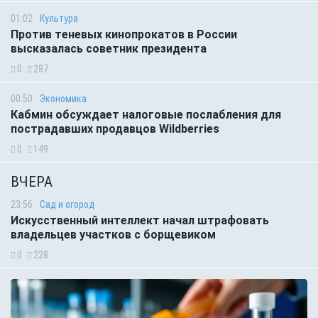
01:02
Культура
Против теневых кинопрокатов в России
высказалась советник президента
0
287
00:50
Экономика
Кабмин обсуждает налоговые послабления для
пострадавших продавцов Wildberries
0
149
ВЧЕРА
23:56
Сад и огород
Искусственный интеллект начал штрафовать
владельцев участков с борщевиком
0
228