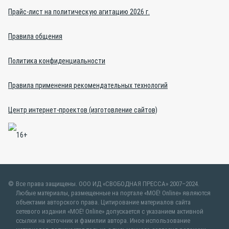
Прайс-лист на политическую агитацию 2026 г.
Правила общения
Политика конфиденциальности
Правила применения рекомендательных технологий
Центр интернет-проектов (изготовление сайтов)
Все права защищены. ООО ИД «СВОБОДНАЯ ПРЕССА» 2007–2024.
Любые материалы, размещенные на портале «МОЁ! Online» являются
объектами авторского права. Цитирование материалов сайта
сетевого издания «МОЁ! Online» допускается с указанием активной
ссылки на источник и фамилии автора. Иное использование