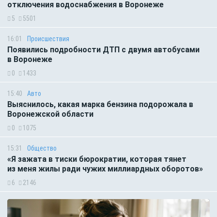
отключения водоснабжения в Воронеже
5
5501
16:01
Происшествия
Появились подробности ДТП с двумя автобусами
в Воронеже
0
1433
15:40
Авто
Выяснилось, какая марка бензина подорожала в
Воронежской области
0
1075
15:31
Общество
«Я зажата в тиски бюрократии, которая тянет
из меня жилы ради чужих миллиардных оборотов»
6
2146