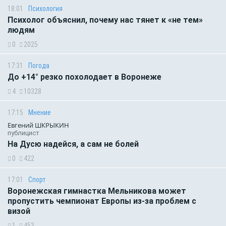
18:01
Психология
Психолог объяснил, почему нас тянет к «не тем»
людям
0
2025
17:31
Погода
До +14° резко похолодает в Воронеже
4
10328
17:15
Мнение
Евгений ШКРЫКИН
публицист
На Дусю надейся, а сам не болей
0
422
17:01
Спорт
Воронежская гимнастка Мельникова может
пропустить чемпионат Европы из-за проблем с
визой
1
453