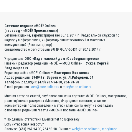
Сетевое издание «МОЁ! Online»
(перевод - «МОЁ! Прямая линия»)
Сетевое издание, зарегистрировано 30.12.2014 г. Федеральной службой по
надзору в сфере связи, информационных технологий и массовых
коммуникаций (Роскомнадзор)
Свидетельство о регистрации ЭЛ № ФС77-60431 от 30.12.2014 г.
Учредитель:
ООО «Издательский дом «Свободная пресса»
Главный редактор редакции «МОЁ!»-«МОЁ! Online» —
Усков Сергей
Владимирович
Редактор сайта «МОЁ! Online» —
Екатерина Коваленко
Адрес редакции:
394049 г. Воронеж, ул. Л.Рябцевой, 54
Телефоны редакции:
(473) 267-94-00, 264-93-98
E-mail редакции:
web@moe-online.ru
и
moe@moe-online.ru
Мнения авторов статей, опубликованных на портале «МОЁ! Online», материалов,
размещённых в разделах «Мнения», «Народные новости», а также
комментариев пользователей к материалам сайта могут не совпадать
с позицией редакции газеты «МОЁ!» и портала «МОЁ! Online».
* По данным статистики Liveinternet по Воронежу
Есть интересная новость?
Звоните: (473) 267-94-00, 264-93-98. Пишите:
web@moe-online.ru
,
moe@moe-