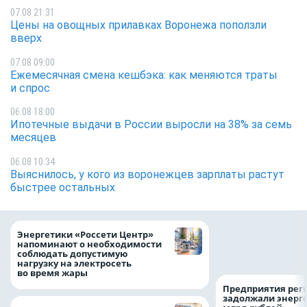
07.08 21:31
Цены на овощных прилавках Воронежа поползли
вверх
07.08 09:00
Ежемесячная смена кешбэка: как меняются траты
и спрос
06.08 18:00
Ипотечные выдачи в России выросли на 38% за семь
месяцев
06.08 10:34
Выяснилось, у кого из воронежцев зарплаты растут
быстрее остальных
Как воронежцам 
Энергетики «Россети Центр»
оформить ДТП и н
напоминают о необходимости
пробку?
соблюдать допустимую
нагрузку на электросеть
во время жары
Предприятия рег
задолжали энерг