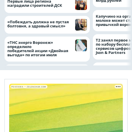
млрд рублей
Первые лица региона
наградили строителей ДСК
Капучино на орг
молоке может ста
«Побеждать должна не пустая
привычкой воро
болтовня, а здравый смысл»
Т2 занял первое 
«ТНС энерго Воронеж»
по набору беспла
определило
сервисов цифров
победителей акции «Двойная
Json & Partners
выгода» по итогам июля
РЕКЛАМА • ZELENCHUK.COM