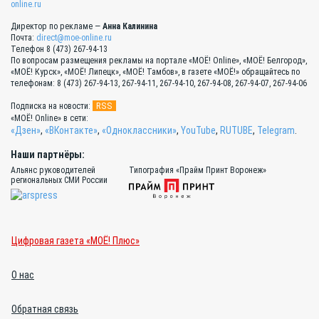
online.ru
Директор по рекламе —
Анна Калинина
Почта:
direct@moe-online.ru
Телефон 8 (473) 267-94-13
По вопросам размещения рекламы на портале «МОЁ! Online», «МОЁ! Белгород»,
«МОЁ! Курск», «МОЁ! Липецк», «МОЁ! Тамбов», в газете «МОЁ!» обращайтесь по
телефонам: 8 (473) 267-94-13, 267-94-11, 267-94-10, 267-94-08, 267-94-07, 267-94-06
RSS
Подписка на новости:
«МОЁ! Online» в сети:
«Дзен»
,
«ВКонтакте»
,
«Одноклассники»
,
YouTube
,
RUTUBE
,
Telegram
.
Наши партнёры:
Альянс руководителей
Типография «Прайм Принт Воронеж»
региональных СМИ России
Цифровая газета «МОЁ! Плюс»
О нас
Обратная связь