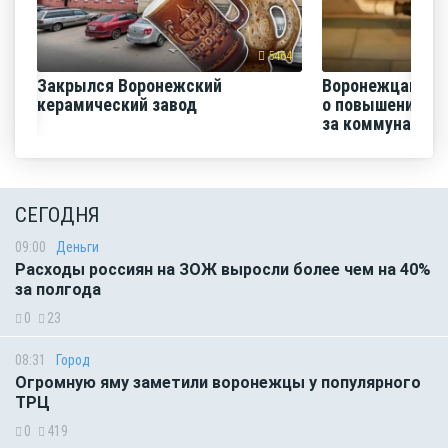
5464
Закрылся Воронежский
Воронежцам на
керамический завод
о повышении п
за коммунальные
СЕГОДНЯ
09:00
Деньги
Расходы россиян на ЗОЖ выросли более чем на 40%
за полгода
0
23
08:31
Город
Огромную яму заметили воронежцы у популярного
ТРЦ
0
419