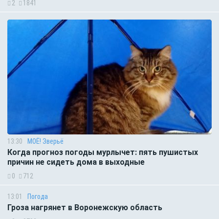
2
1841
13:30
МОЁ! Зверьё
Когда прогноз погоды мурлычет: пять пушистых
причин не сидеть дома в выходные
0
712
13:01
Погода
Гроза нагрянет в Воронежскую область