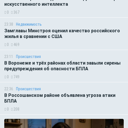
искусственного интеллекта
0
367
23:38
Недвижимость
Замглавы Минстроя оценил качество российского
жилья в сравнении с США
0
469
23:11
Происшествия
В Воронеже и трёх районах области завыли сирены
предупреждения об опасности БПЛА
0
749
22:36
Происшествия
В Россошанском районе объявлена угроза атаки
БПЛА
0
208