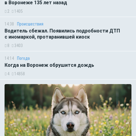
в Воронеже 135 лет назад
2
1405
14:38
Происшествия
Водитель сбежал. Появились подробности ДТП
с иномаркой, протаранившей киоск
8
3403
14:14
Погода
Когда на Воронеж обрушится дождь
4
14858