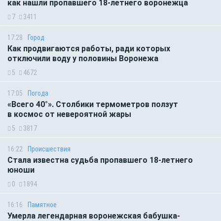
как нашли пропавшего 18-летнего воронежца
7
3411
17:28
Город
Как продвигаются работы, ради которых
отключили воду у половины Воронежа
5
4672
17:05
Погода
«Всего 40°». Столбики термометров ползут
в космос от невероятной жары
5
3817
16:22
Происшествия
Стала известна судьба пропавшего 18-летнего
юноши
0
1894
16:16
Памятное
Умерла легендарная воронежская бабушка-