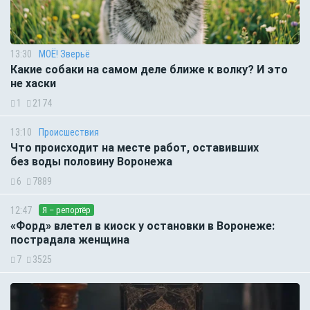
13:30
МОЁ! Зверьё
Какие собаки на самом деле ближе к волку? И это
не хаски
1
2174
13:10
Происшествия
Что происходит на месте работ, оставивших
без воды половину Воронежа
6
7889
12:47
Я – репортёр
«Форд» влетел в киоск у остановки в Воронеже:
пострадала женщина
7
3525