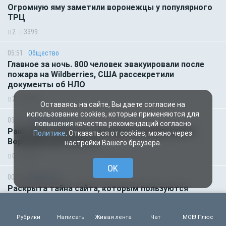
Огромную яму заметили воронежцы у популярного
ТРЦ
2
3399
05:51
Общество
Главное за ночь. 800 человек эвакуировали после
пожара на Wildberries, США рассекретили
документы об НЛО
2
5218
Оставаясь на сайте, Вы даете согласие на
использование cookies, которые применяются для
03:11
Происшествия
повышения качества рекомендаций согласно
Ракетную опасность объявили посреди ночи в
Политике
. Отказаться от cookies, можно через
Воронежской области
настройки Вашего браузера.
0
2335
OK
00:16
Общество
Раскрыта тайна сайта, которым пользуются
многие миллионы людей
1
3747
Рубрики
Написать
Живая лента
Чат
МОЁ! Плюс