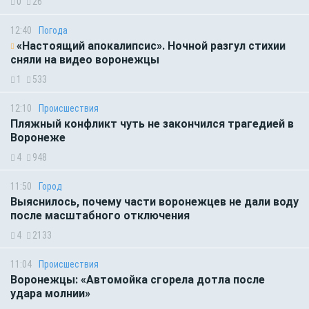
0
26
12:40
Погода
«Настоящий апокалипсис». Ночной разгул стихии
сняли на видео воронежцы
1
533
12:10
Происшествия
Пляжный конфликт чуть не закончился трагедией в
Воронеже
4
948
11:50
Город
Выяснилось, почему части воронежцев не дали воду
после масштабного отключения
4
2133
11:04
Происшествия
Воронежцы: «Автомойка сгорела дотла после
удара молнии»