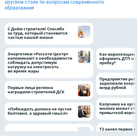
круглом столе по вопросам современного
образования
«ТНС энерго Вор
С Днём строителя! Спасибо
определило
за труд, который становится
победителей акц
частью нашей жизни
выгода» по итог
Энергетики «Россети Центр»
Как воронежцам 
напоминают о необходимости
оформить ДТП и н
соблюдать допустимую
пробку?
нагрузку на электросеть
во время жары
Предприятия рег
задолжали энерг
Первые лица региона
млрд рублей
наградили строителей ДСК
Капучино на орг
молоке может ста
«Побеждать должна не пустая
привычкой воро
болтовня, а здравый смысл»
Т2 занял первое 