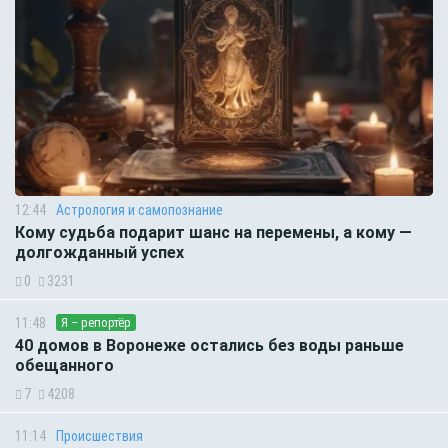
12:44
Астрология и самопознание
Кому судьба подарит шанс на перемены, а кому —
долгожданный успех
0
3231
11:48
Я – репортёр
40 домов в Воронеже остались без воды раньше
обещанного
7
4208
11:14
Происшествия