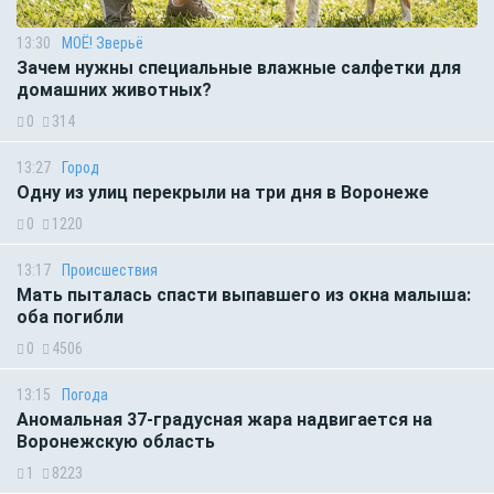
13:30
МОЁ! Зверьё
Зачем нужны специальные влажные салфетки для
домашних животных?
0
314
13:27
Город
Одну из улиц перекрыли на три дня в Воронеже
0
1220
13:17
Происшествия
Мать пыталась спасти выпавшего из окна малыша:
оба погибли
0
4506
13:15
Погода
Аномальная 37-градусная жара надвигается на
Воронежскую область
1
8223