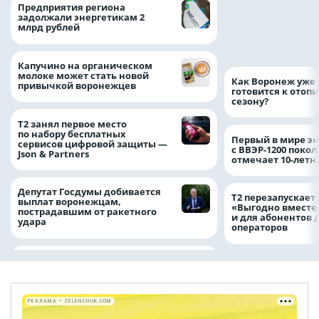
Медицинскую по
Предприятия региона
и поддержку стр
задолжали энергетикам 2
компании можно 
млрд рублей
независимо от ре
выдачи полиса
Капучино на органическом
молоке может стать новой
Как Воронеж уже 
привычкой воронежцев
готовится к отоп
сезону?
Т2 занял первое место
по набору бесплатных
Первый в мире э
сервисов цифровой защиты —
с ВВЭР-1200 покол
Json & Partners
отмечает 10-лет
Депутат Госдумы добивается
Т2 перезапускает
выплат воронежцам,
«Выгодно вместе
пострадавшим от ракетного
и для абонентов 
удара
операторов
РЕКЛАМА • ZELENCHUK.COM