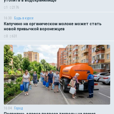
утопить в водохранилище
1
2176
16:30
Будь в курсе
Капучино на органическом молоке может стать
новой привычкой воронежцев
0
631
16:04
Город
Появились адреса подвоза техводы на время