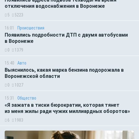
отключения водоснабжения в Воронеже
5
5223
16:01
Происшествия
Появились подробности ДТП с двумя автобусами
в Воронеже
0
1379
15:40
Авто
Выяснилось, какая марка бензина подорожала в
Воронежской области
0
1027
15:31
Общество
«Я зажата в тиски бюрократии, которая тянет
из меня жилы ради чужих миллиардных оборотов»
6
1983