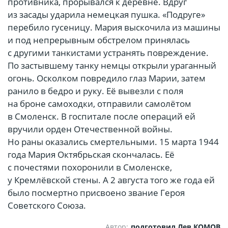
противника, прорывался к деревне. Вдруг
из засады ударила немецкая пушка. «Подруге»
перебило гусеницу. Мария выскочила из машины
и под непрерывным обстрелом принялась
с другими танкистами устранять повреждение.
По застывшему танку немцы открыли ураганный
огонь. Осколком повредило глаз Марии, затем
ранило в бедро и руку. Её вывезли с поля
на броне самоходки, отправили самолётом
в Смоленск. В госпитале после операций ей
вручили орден Отечественной войны.
Но раны оказались смертельными. 15 марта 1944
года Мария Октябрьская скончалась. Её
с почестями похоронили в Смоленске,
у Кремлёвской стены. А 2 августа того же года ей
было посмертно присвоено звание Героя
Советского Союза.
Автор:
подготовил Лев КОМОВ