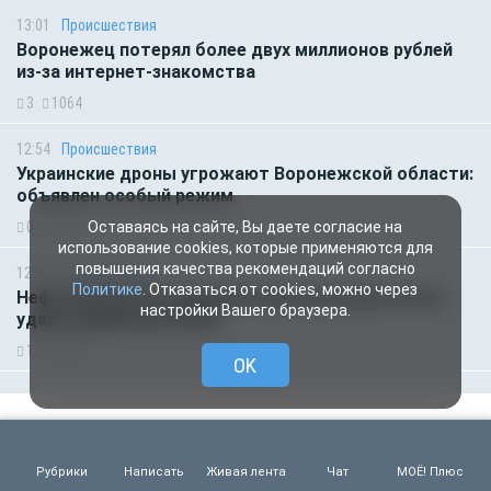
13:01
Происшествия
Воронежец потерял более двух миллионов рублей
из-за интернет-знакомства
3
1064
12:54
Происшествия
Украинские дроны угрожают Воронежской области:
объявлен особый режим
0
1151
Оставаясь на сайте, Вы даете согласие на
использование cookies, которые применяются для
повышения качества рекомендаций согласно
12:50
Происшествия
Политике
. Отказаться от cookies, можно через
Нефтеперерабатывающий завод вспыхнул после
настройки Вашего браузера.
удара украинских БПЛА
1
5412
OK
Рубрики
Написать
Живая лента
Чат
МОЁ! Плюс