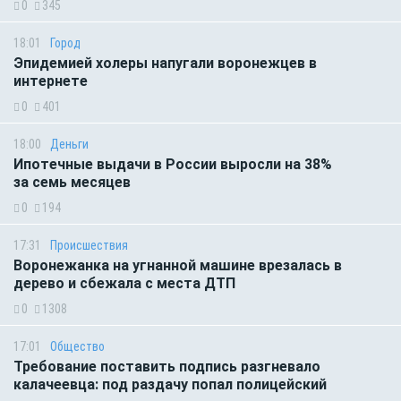
0
345
18:01
Город
Эпидемией холеры напугали воронежцев в
интернете
0
401
18:00
Деньги
Ипотечные выдачи в России выросли на 38%
за семь месяцев
0
194
17:31
Происшествия
Воронежанка на угнанной машине врезалась в
дерево и сбежала с места ДТП
0
1308
17:01
Общество
Требование поставить подпись разгневало
калачеевца: под раздачу попал полицейский