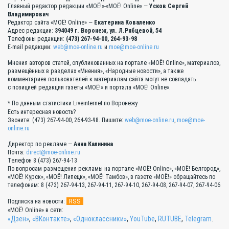
Главный редактор редакции «МОЁ!»-«МОЁ! Online» —
Усков Сергей
Владимирович
Редактор сайта «МОЁ! Online» —
Екатерина Коваленко
Адрес редакции:
394049 г. Воронеж, ул. Л.Рябцевой, 54
Телефоны редакции:
(473) 267-94-00, 264-93-98
E-mail редакции:
web@moe-online.ru
и
moe@moe-online.ru
Мнения авторов статей, опубликованных на портале «МОЁ! Online», материалов,
размещённых в разделах «Мнения», «Народные новости», а также
комментариев пользователей к материалам сайта могут не совпадать
с позицией редакции газеты «МОЁ!» и портала «МОЁ! Online».
* По данным статистики Liveinternet по Воронежу
Есть интересная новость?
Звоните: (473) 267-94-00, 264-93-98. Пишите:
web@moe-online.ru
,
moe@moe-
online.ru
Директор по рекламе —
Анна Калинина
Почта:
direct@moe-online.ru
Телефон 8 (473) 267-94-13
По вопросам размещения рекламы на портале «МОЁ! Online», «МОЁ! Белгород»,
«МОЁ! Курск», «МОЁ! Липецк», «МОЁ! Тамбов», в газете «МОЁ!» обращайтесь по
телефонам: 8 (473) 267-94-13, 267-94-11, 267-94-10, 267-94-08, 267-94-07, 267-94-06
RSS
Подписка на новости:
«МОЁ! Online» в сети:
«Дзен»
,
«ВКонтакте»
,
«Одноклассники»
,
YouTube
,
RUTUBE
,
Telegram
.