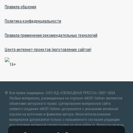
Правила общения
Политика конфиденциальности
Правила применения рекомендательных технологий
Центр интернет-проектов (изготовление сайтов)
Все права защищены. ООО ИД «СВОБОДНАЯ ПРЕССА» 2007–2024.
Любые материалы, размещенные на портале «МОЁ! Online» являются
объектами авторского права. Цитирование материалов сайта
сетевого издания «МОЁ! Online» допускается с указанием активной
ссылки на источник и фамилии автора. Иное использование
материалов допускается только с письменного согласия редакции
при условии активной гиперссылки на moe-online.ru. Вопросы можно
задать по адресу
web@moe-online.ru
. В рубрике «От первого лица»