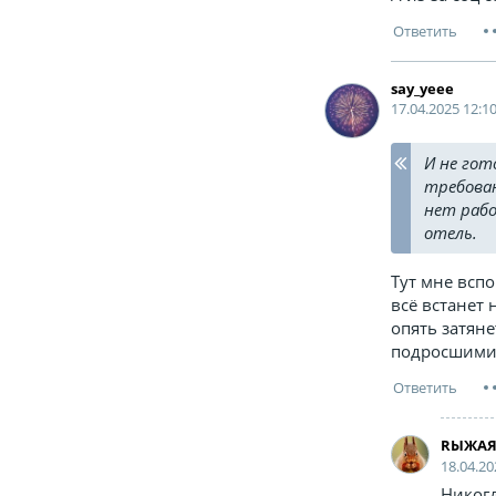
say_yeee
17.04.2025 12:10
И не гот
требован
нет рабо
отель.
Тут мне всп
всё встанет 
опять затяне
подросшими
RЫЖА
18.04.20
Никогд