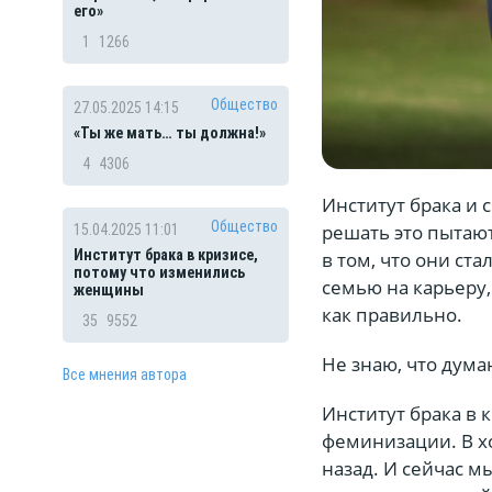
его»
1
1266
Общество
27.05.2025 14:15
«Ты же мать… ты должна!»
4
4306
Институт брака и 
Общество
решать это пытаю
15.04.2025 11:01
Институт брака в кризисе,
в том, что они ст
потому что изменились
семью на карьеру,
женщины
как правильно.
35
9552
Не знаю, что дум
Все мнения автора
Институт брака в
феминизации. В х
назад. И сейчас м