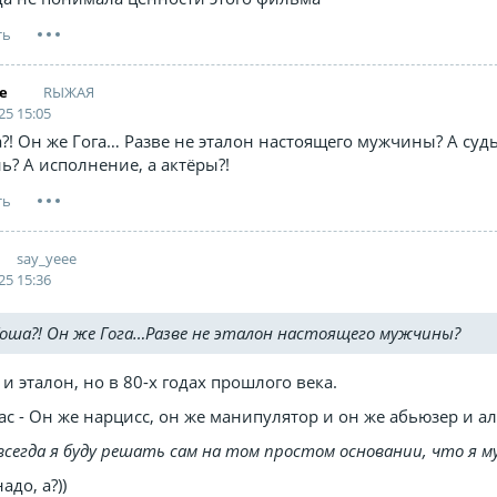
RЫЖАЯ
ee
25 15:05
?! Он же Гога… Разве не эталон настоящего мужчины? А суд
ь? А исполнение, а актёры?!
say_yeee
25 15:36
Гоша?! Он же Гога…Разве не эталон настоящего мужчины?
и эталон, но в 80-х годах прошлого века.
ас - Он же нарцисс, он же манипулятор и он же абьюзер и а
 всегда я буду решать сам на том простом основании, что я 
адо, а?))