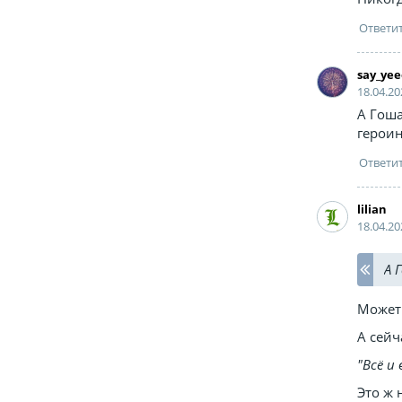
say_ye
18.04.20
А Гоша
героин
lilian
18.04.20
А 
Может 
А сейч
"Всё и
Это ж н