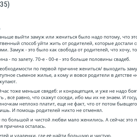
(35)
0
 Раньше выйти замуж или жениться было надо потому, что эт
твенный способ уйти жить от родителей, которые достали 
и. Замуж - это было как свобода от родителей, что хочу, то
на - по залету. 70-е - 00-е - это больше половины свадеб.
необходимости по первой причине жениться/ выходить заму
тупное съемное жилье, а кому и вовсе родители в детстве 
купают.
йчас тоже меньше свядеб: и конрацепция, и уже не надо боя
ь , всё равно, что скажут соседи, ибо мы их не знаем. И гос
иночкам неплохо платит, еще не факт, что от потом бывщег
чишь. И помощь родителей никто не отменял.
 по большой и чистой любви мало женились. А сейчас это п
я причина осталась.
сетей и удаленки, где её найти большую и чистую.