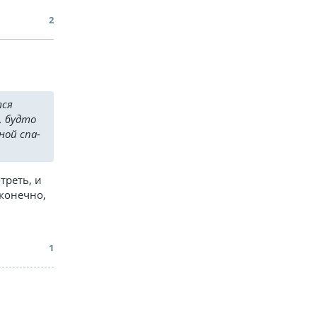
2
тся
, будто
ной спа-
треть, и
 конечно,
1