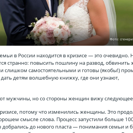
Фото: сгенер
семьи в России находится в кризисе — это очевидно. 
тся странно: повысить пошлину на развод, обвинить
али слишком самостоятельными и готовы (якобы!) про
 дать детям волшебную книжку, где они узнают,
ают мужчины, но со стороны женщин вижу следующе
 кризисе, потому что изменились женщины. Это прод
орошем смысле слова. Процесс запустили больше 100
ы добрались до нового пласта — понимания семьи и 