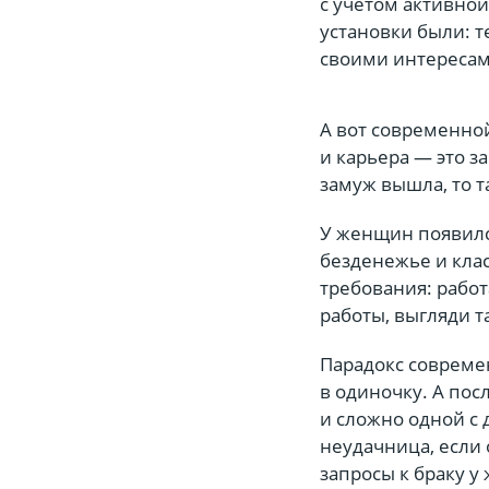
с учетом активно
установки были: т
своими интересами,
А вот современно
и карьера — это з
замуж вышла, то т
У женщин появилс
безденежье и клас
требования: работ
работы, выгляди та
Парадокс совреме
в одиночку. А пос
и сложно одной с 
неудачница, если 
запросы к браку 