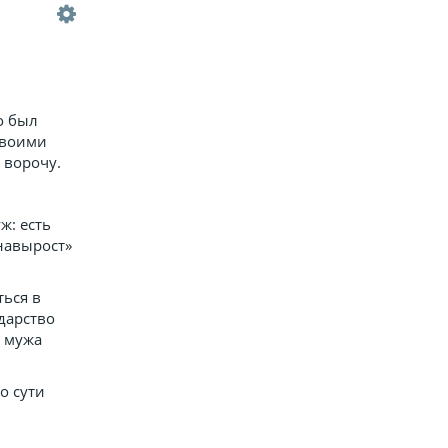
о был
своими
 ворочу.
ж: есть
«навырост»
ться в
ударство
о мужа
о сути