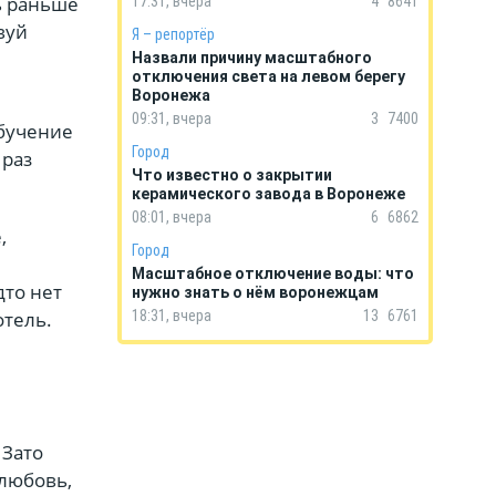
ь раньше
17:31, вчера
4
8641
вуй
Я – репортёр
Назвали причину масштабного
отключения света на левом берегу
Воронежа
09:31, вчера
3
7400
обучение
Город
 раз
Что известно о закрытии
керамического завода в Воронеже
08:01, вчера
6
6862
,
Город
Масштабное отключение воды: что
дто нет
нужно знать о нём воронежцам
отель.
18:31, вчера
13
6761
 Зато
 любовь,