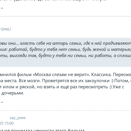
 (ред.)
овы они… класть себя на алтарь семьи, где к ней предъявляю
ия: работай, будто у тебя нет семьи, будь женой и матерью
ты, выгляди так, будто у тебя ни семьи, ни работы, а сплош
омнился фильм «Москва слезам не верит». Классика. Пересмо
на места. Все мозги. Проветрятся все их закоулочки :) Потом,
т илом и ряской, но взять и ещё раз пересмотреть :) Уже с
 дочерьми.
say_yeee
Я
25 15:00
а не понимала ценности этого фильма