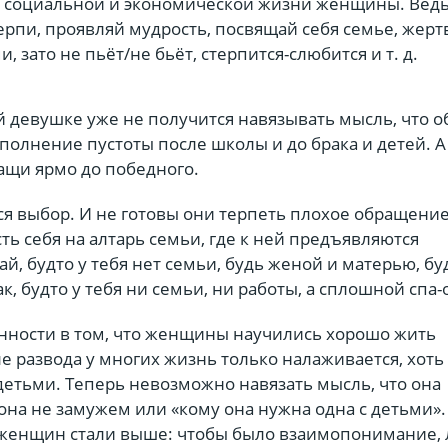
й социальной и экономической жизни женщины. Вед
ерпи, проявляй мудрость, посвящай себя семье, жерт
 зато не пьёт/не бьёт, стерпится-слюбится и т. д.
й девушке уже не получится навязывать мысль, что 
аполнение пустоты после школы и до брака и детей. А
ащи ярмо до победного.
я выбор. И не готовы они терпеть плохое обращение
ть себя на алтарь семьи, где к ней предъявляются
ай, будто у тебя нет семьи, будь женой и матерью, бу
к, будто у тебя ни семьи, ни работы, а сплошной спа-
нности в том, что женщины научились хорошо жить
ле развода у многих жизнь только налаживается, хоть
детьми. Теперь невозможно навязать мысль, что она
она не замужем или «кому она нужна одна с детьми».
у женщин стали выше: чтобы было взаимопонимание,