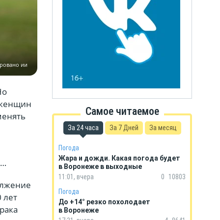
ировано ии
Но
 женщин
Самое читаемое
менять
За 24 часа
За 7 Дней
За месяц
Погода
Жара и дожди. Какая погода будет
е…
в Воронеже в выходные
11:01, вчера
0
10803
олжение
Погода
 лет
До +14° резко похолодает
брака
в Воронеже