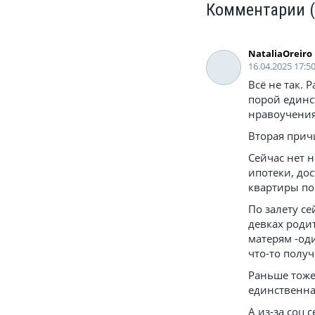
Комментарии
NataliaOreiro
16.04.2025 17:5
Всё не так.
порой единс
нравоучениям
Вторая причи
Сейчас нет 
ипотеки, дос
квартиры по
По залету се
девках родит
матерям -од
что-то полу
Раньше тоже
единственна
А из-за соц 