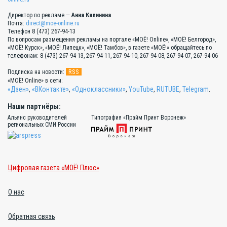
Директор по рекламе —
Анна Калинина
Почта:
direct@moe-online.ru
Телефон 8 (473) 267-94-13
По вопросам размещения рекламы на портале «МОЁ! Online», «МОЁ! Белгород»,
«МОЁ! Курск», «МОЁ! Липецк», «МОЁ! Тамбов», в газете «МОЁ!» обращайтесь по
телефонам: 8 (473) 267-94-13, 267-94-11, 267-94-10, 267-94-08, 267-94-07, 267-94-06
RSS
Подписка на новости:
«МОЁ! Online» в сети:
«Дзен»
,
«ВКонтакте»
,
«Одноклассники»
,
YouTube
,
RUTUBE
,
Telegram
.
Наши партнёры:
Альянс руководителей
Типография «Прайм Принт Воронеж»
региональных СМИ России
Цифровая газета «МОЁ! Плюс»
О нас
Обратная связь