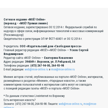
Сетевое издание «МОЁ! Online»
(перевод - «МОЁ! Прямая линия»)
Сетевое издание, зарегистрировано 30.12.2014 г. Федеральной службой по
надзору в сфере связи, информационных технологий и массовых коммуникаций
(Роскомнадзор)
Свидетельство о регистрации ЭЛ № ФС77-60431 от 30.12.2014 г.
Учредитель:
ООО «Издательский дом «Свободная пресса»
Главный редактор редакции «МОЁ!»-«МОЁ! Online» —
Усков Сергей
Владимирович
Редактор сайта «МОЁ! Online» —
Екатерина Коваленко
Адрес редакции:
394049 г. Воронеж, ул. Л.Рябцевой, 54
Телефоны редакции:
(473) 267-94-00, 264-93-98
E-mail редакции:
web@moe-online.ru
и
moe@moe-online.ru
Мнения авторов статей, опубликованных на портале «МОЁ! Online», материалов,
размещённых в разделах «Мнения», «Народные новости», а также
комментариев пользователей к материалам сайта могут не совпадать
с позицией редакции газеты «МОЁ!» и портала «МОЁ! Online».
* По данным статистики Liveinternet по Воронежу
Есть интересная новость?
Звоните: (473) 267-94-00, 264-93-98. Пишите:
web@moe-online.ru
,
moe@moe-
online.ru