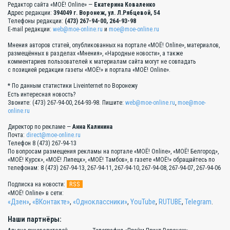
Редактор сайта «МОЁ! Online» —
Екатерина Коваленко
Адрес редакции:
394049 г. Воронеж, ул. Л.Рябцевой, 54
Телефоны редакции:
(473) 267-94-00, 264-93-98
E-mail редакции:
web@moe-online.ru
и
moe@moe-online.ru
Мнения авторов статей, опубликованных на портале «МОЁ! Online», материалов,
размещённых в разделах «Мнения», «Народные новости», а также
комментариев пользователей к материалам сайта могут не совпадать
с позицией редакции газеты «МОЁ!» и портала «МОЁ! Online».
* По данным статистики Liveinternet по Воронежу
Есть интересная новость?
Звоните: (473) 267-94-00, 264-93-98. Пишите:
web@moe-online.ru
,
moe@moe-
online.ru
Директор по рекламе —
Анна Калинина
Почта:
direct@moe-online.ru
Телефон 8 (473) 267-94-13
По вопросам размещения рекламы на портале «МОЁ! Online», «МОЁ! Белгород»,
«МОЁ! Курск», «МОЁ! Липецк», «МОЁ! Тамбов», в газете «МОЁ!» обращайтесь по
телефонам: 8 (473) 267-94-13, 267-94-11, 267-94-10, 267-94-08, 267-94-07, 267-94-06
RSS
Подписка на новости:
«МОЁ! Online» в сети:
«Дзен»
,
«ВКонтакте»
,
«Одноклассники»
,
YouTube
,
RUTUBE
,
Telegram
.
Наши партнёры: