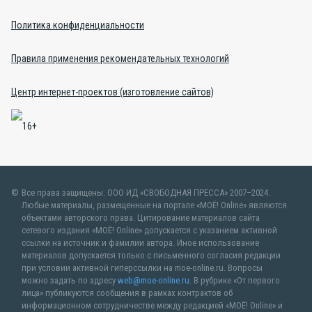
Политика конфиденциальности
Правила применения рекомендательных технологий
Центр интернет-проектов (изготовление сайтов)
Все права защищены. ООО ИД «СВОБОДНАЯ ПРЕССА» 2007–2024.
Любые материалы, размещенные на портале «МОЁ! Online» являются
объектами авторского права. Цитирование материалов сайта
сетевого издания «МОЁ! Online» допускается с указанием активной
ссылки на источник и фамилии автора. Иное использование
материалов допускается только с письменного согласия редакции
при условии активной гиперссылки на moe-online.ru. Вопросы
можно задать по адресу
web@moe-online.ru
. В рубрике «От первого
лица» публикуются сообщения в рамках контрактов об
информационном сотрудничестве между редакцией «МОЁ! Online» и