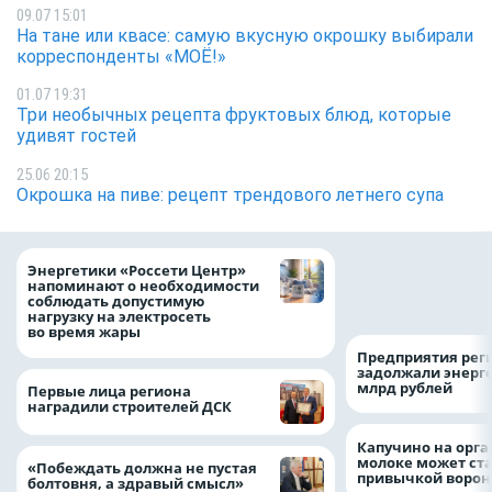
09.07 15:01
На тане или квасе: самую вкусную окрошку выбирали
корреспонденты «МОЁ!»
01.07 19:31
Три необычных рецепта фруктовых блюд, которые
удивят гостей
25.06 20:15
Окрошка на пиве: рецепт трендового летнего супа
Как воронежцам 
Энергетики «Россети Центр»
оформить ДТП и н
напоминают о необходимости
пробку?
соблюдать допустимую
нагрузку на электросеть
во время жары
Предприятия рег
задолжали энерг
млрд рублей
Первые лица региона
наградили строителей ДСК
Капучино на орг
молоке может ста
«Побеждать должна не пустая
привычкой воро
болтовня, а здравый смысл»