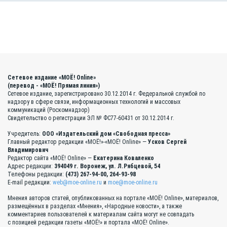
Сетевое издание «МОЁ! Online»
(перевод - «МОЁ! Прямая линия»)
Сетевое издание, зарегистрировано 30.12.2014 г. Федеральной службой по
надзору в сфере связи, информационных технологий и массовых
коммуникаций (Роскомнадзор)
Свидетельство о регистрации ЭЛ № ФС77-60431 от 30.12.2014 г.
Учредитель:
ООО «Издательский дом «Свободная пресса»
Главный редактор редакции «МОЁ!»-«МОЁ! Online» —
Усков Сергей
Владимирович
Редактор сайта «МОЁ! Online» —
Екатерина Коваленко
Адрес редакции:
394049 г. Воронеж, ул. Л.Рябцевой, 54
Телефоны редакции:
(473) 267-94-00, 264-93-98
E-mail редакции:
web@moe-online.ru
и
moe@moe-online.ru
Мнения авторов статей, опубликованных на портале «МОЁ! Online», материалов,
размещённых в разделах «Мнения», «Народные новости», а также
комментариев пользователей к материалам сайта могут не совпадать
с позицией редакции газеты «МОЁ!» и портала «МОЁ! Online».