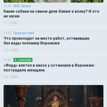
13:30
МОЁ! Зверьё
Какие собаки на самом деле ближе к волку? И это
не хаски
1
1767
13:10
Происшествия
Что происходит на месте работ, оставивших
без воды половину Воронежа
5
6320
12:47
Я – репортёр
«Форд» влетел в киоск у остановки в Воронеже:
пострадала женщина
6
2933