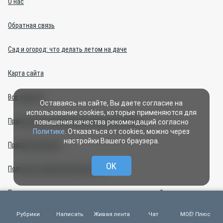
О нас
Обратная связь
Сад и огород: что делать летом на даче
Карта сайта
Все новости
Оставаясь на сайте, Вы даете согласие на
использование cookies, которые применяются для
Прайс-лист на политическую агитацию 2026 г.
повышения качества рекомендаций согласно
Политике
. Отказаться от cookies, можно через
настройки Вашего браузера.
Правила общения
OK
Политика конфиденциальности
Правила применения рекомендательных технологий
Рубрики
Написать
Живая лента
Чат
МОЁ! Плюс
Центр интернет-проектов (изготовление сайтов)