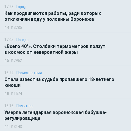
17:28
Город
Как продвигаются работы, ради которых
отключили воду у половины Воронежа
4
3285
17:05
Погода
«Всего 40°». Столбики термометров ползут
в космос от невероятной жары
5
2962
16:22
Происшествия
Стала известна судьба пропавшего 18-летнего
юноши
0
1574
16:16
Памятное
Умерла легендарная воронежская бабушка-
регулировщица
1
3143