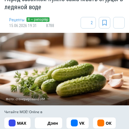
ледяной воде
Я — репортёр
Рецепты
2
15.06.2026 19:31
8788
Фото: сгенерировано ИИ
Читайте МОЁ! Online в
MAX
Дзен
VK
ОК