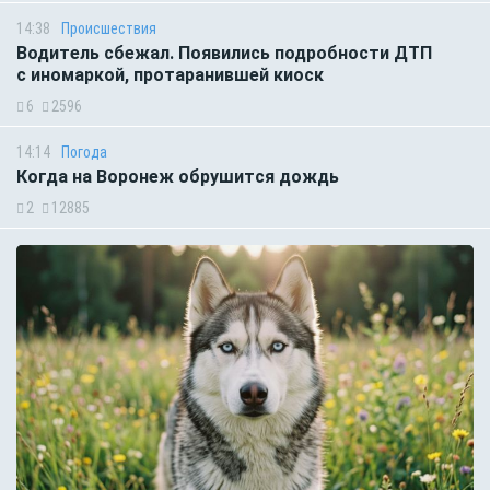
14:38
Происшествия
Водитель сбежал. Появились подробности ДТП
с иномаркой, протаранившей киоск
6
2596
14:14
Погода
Когда на Воронеж обрушится дождь
2
12885