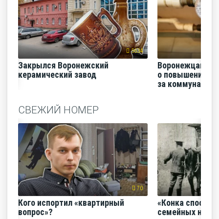
5634
Закрылся Воронежский
Воронежцам на
керамический завод
о повышении п
за коммунальные
СВЕЖИЙ НОМЕР
70
Кого испортил «квартирный
«Конка способс
вопрос»?
семейных нача