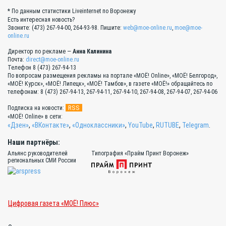
* По данным статистики Liveinternet по Воронежу
Есть интересная новость?
Звоните: (473) 267-94-00, 264-93-98. Пишите:
web@moe-online.ru
,
moe@moe-
online.ru
Директор по рекламе —
Анна Калинина
Почта:
direct@moe-online.ru
Телефон 8 (473) 267-94-13
По вопросам размещения рекламы на портале «МОЁ! Online», «МОЁ! Белгород»,
«МОЁ! Курск», «МОЁ! Липецк», «МОЁ! Тамбов», в газете «МОЁ!» обращайтесь по
телефонам: 8 (473) 267-94-13, 267-94-11, 267-94-10, 267-94-08, 267-94-07, 267-94-06
RSS
Подписка на новости:
«МОЁ! Online» в сети:
«Дзен»
,
«ВКонтакте»
,
«Одноклассники»
,
YouTube
,
RUTUBE
,
Telegram
.
Наши партнёры:
Альянс руководителей
Типография «Прайм Принт Воронеж»
региональных СМИ России
Цифровая газета «МОЁ! Плюс»